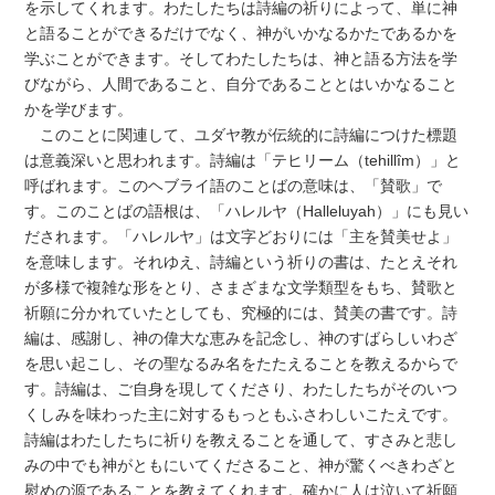
を示してくれます。わたしたちは詩編の祈りによって、単に神
と語ることができるだけでなく、神がいかなるかたであるかを
学ぶことができます。そしてわたしたちは、神と語る方法を学
びながら、人間であること、自分であることとはいかなること
かを学びます。
このことに関連して、ユダヤ教が伝統的に詩編につけた標題
は意義深いと思われます。詩編は「テヒリーム（tehillîm）」と
呼ばれます。このヘブライ語のことばの意味は、「賛歌」で
す。このことばの語根は、「ハレルヤ（Halleluyah）」にも見い
だされます。「ハレルヤ」は文字どおりには「主を賛美せよ」
を意味します。それゆえ、詩編という祈りの書は、たとえそれ
が多様で複雑な形をとり、さまざまな文学類型をもち、賛歌と
祈願に分かれていたとしても、究極的には、賛美の書です。詩
編は、感謝し、神の偉大な恵みを記念し、神のすばらしいわざ
を思い起こし、その聖なるみ名をたたえることを教えるからで
す。詩編は、ご自身を現してくださり、わたしたちがそのいつ
くしみを味わった主に対するもっともふさわしいこたえです。
詩編はわたしたちに祈りを教えることを通して、すさみと悲し
みの中でも神がともにいてくださること、神が驚くべきわざと
慰めの源であることを教えてくれます。確かに人は泣いて祈願