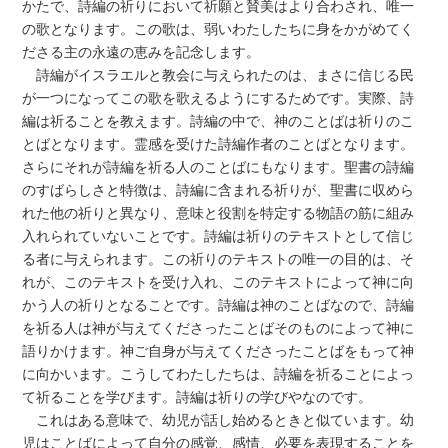
かたで、詩編の祈りにおいて祈願と賛美はより合わされ、唯一
の歌となります。この歌は、弱いわたしたちに身をかがめてく
ださる主の永遠の恵みを記念します。
詩編がイスラエルと教会に与えられたのは、まさに信じる民
が一つになってこの歌を歌えるようにするためです。実際、詩
編は祈ることを教えます。詩編の中で、神のことばは祈りのこ
とばとなります。霊感を受けた詩編作者のことばとなります。
さらにそれが詩編を祈る人のことばにもなります。聖書の詩編
のすばらしさと特徴は、詩編に含まれる祈りが、聖書に収めら
れた他の祈りと異なり、意味と役割を特定する物語の筋に組み
入れられていないことです。詩編は祈りのテキストとして信じ
る者に与えられます。この祈りのテキストの唯一の目的は、そ
れが、このテキストを受け入れ、このテキストによって神に向
かう人の祈りとなることです。詩編は神のことばなので、詩編
を祈る人は神が与えてくださったことばそのものによって神に
語りかけます。神ご自身が与えてくださったことばをもって神
に向かいます。こうしてわたしたちは、詩編を祈ることによっ
て祈ることを学びます。詩編は祈りの学びやなのです。
これはある意味で、幼児が話し始めるときと似ています。幼
児はことばによって自分の感覚、感情、必要を表現することを