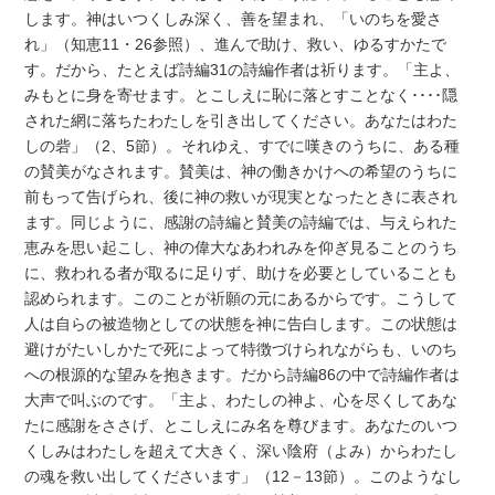
します。神はいつくしみ深く、善を望まれ、「いのちを愛さ
れ」（知恵11・26参照）、進んで助け、救い、ゆるすかたで
す。だから、たとえば詩編31の詩編作者は祈ります。「主よ、
みもとに身を寄せます。とこしえに恥に落とすことなく････隠
された網に落ちたわたしを引き出してください。あなたはわた
しの砦」（2、5節）。それゆえ、すでに嘆きのうちに、ある種
の賛美がなされます。賛美は、神の働きかけへの希望のうちに
前もって告げられ、後に神の救いが現実となったときに表され
ます。同じように、感謝の詩編と賛美の詩編では、与えられた
恵みを思い起こし、神の偉大なあわれみを仰ぎ見ることのうち
に、救われる者が取るに足りず、助けを必要としていることも
認められます。このことが祈願の元にあるからです。こうして
人は自らの被造物としての状態を神に告白します。この状態は
避けがたいしかたで死によって特徴づけられながらも、いのち
への根源的な望みを抱きます。だから詩編86の中で詩編作者は
大声で叫ぶのです。「主よ、わたしの神よ、心を尽くしてあな
たに感謝をささげ、とこしえにみ名を尊びます。あなたのいつ
くしみはわたしを超えて大きく、深い陰府（よみ）からわたし
の魂を救い出してくださいます」（12－13節）。このようなし