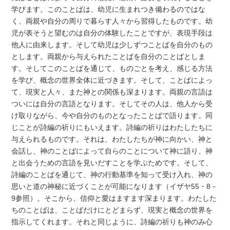
学びます。このことばは、幼児に生まれつき備わるのではな
く、両親や自分の周りで暮らす人々から習得したものです。幼
児が表そうと望むのは自分の体験したことですが、表現手段は
他人に由来します。そして幼児は少しずつことばを自分のもの
とします。両親から与えられたことばを自分のことばとしま
す。そしてこのことばを通じて、ものごとを考え、感じる方法
を学び、概念の世界全体に近づきます。そして、ことばによっ
て、現実と人々、また神との関係も深まります。両親の言語は
ついには自分の言語となります。そしてその人は、他人から受
け取りながら、今や自分のものとなったことばで語ります。同
じことが詩編の祈りにもいえます。詩編の祈りはわたしたちに
与えられるものです。それは、わたしたちが神に向かい、神と
会話し、神のことばによって自らのことについて神に語り、神
と出会うための言語を見いだすことを学ぶためです。そして、
詩編のことばを通じて、神の行動基準を知って受け入れ、神の
思いと道の神秘に近づくことが可能になります（イザヤ55・8－
9参照）。そこから、信仰と愛はますます深まります。わたした
ちのことばは、ことばだけにとどまらず、現実と概念の世界を
指示してくれます。それと同じように、詩編の祈りも神のみ心