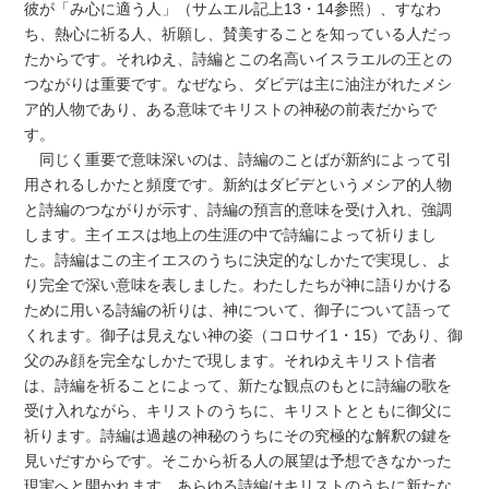
彼が「み心に適う人」（サムエル記上13・14参照）、すなわ
ち、熱心に祈る人、祈願し、賛美することを知っている人だっ
たからです。それゆえ、詩編とこの名高いイスラエルの王との
つながりは重要です。なぜなら、ダビデは主に油注がれたメシ
ア的人物であり、ある意味でキリストの神秘の前表だからで
す。
同じく重要で意味深いのは、詩編のことばが新約によって引
用されるしかたと頻度です。新約はダビデというメシア的人物
と詩編のつながりが示す、詩編の預言的意味を受け入れ、強調
します。主イエスは地上の生涯の中で詩編によって祈りまし
た。詩編はこの主イエスのうちに決定的なしかたで実現し、よ
り完全で深い意味を表しました。わたしたちが神に語りかける
ために用いる詩編の祈りは、神について、御子について語って
くれます。御子は見えない神の姿（コロサイ1・15）であり、御
父のみ顔を完全なしかたで現します。それゆえキリスト信者
は、詩編を祈ることによって、新たな観点のもとに詩編の歌を
受け入れながら、キリストのうちに、キリストとともに御父に
祈ります。詩編は過越の神秘のうちにその究極的な解釈の鍵を
見いだすからです。そこから祈る人の展望は予想できなかった
現実へと開かれます。あらゆる詩編はキリストのうちに新たな