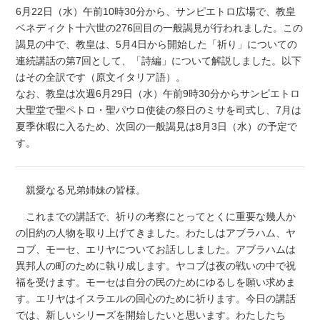
6月22日（水）午前10時30分から、サンピエトロ広場で、教皇
ベネディクト十六世の276回目の一般謁見が行われました。この
謁見の中で、教皇は、5月4日から開始した「祈り」についての
連続講話の第7回として、「詩編」について解説しました。以下
はその全訳です（原文イタリア語）。
なお、教皇は次週6月29日（水）午前9時30分からサンピエトロ
大聖堂で聖ペトロ・聖パウロ使徒の祭日のミサを司式し、7月は
夏季休暇に入るため、次回の一般謁見は8月3日（水）の予定で
す。
親愛なる兄弟姉妹の皆様。
これまでの講話で、祈りの考察にとってとくに重要な幾人か
の旧約の人物を取り上げてきました。わたしはアブラハム、ヤ
コブ、モーセ、エリヤについてお話ししました。アブラハムは
異邦人の町のために執り成します。ヤコブは夜の戦いの中で祝
福を受けます。モーセは自分の民のためにゆるしを願い求めま
す。エリヤはイスラエルの回心のために祈ります。今日の講話
では、新しいシリーズを開始したいと思います。わたしたち