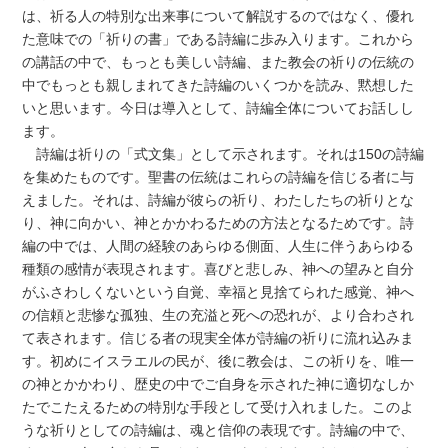
は、祈る人の特別な出来事について解説するのではなく、優れ
た意味での「祈りの書」である詩編に歩み入ります。これから
の講話の中で、もっとも美しい詩編、また教会の祈りの伝統の
中でもっとも親しまれてきた詩編のいくつかを読み、黙想した
いと思います。今日は導入として、詩編全体についてお話しし
ます。
詩編は祈りの「式文集」として示されます。それは150の詩編
を集めたものです。聖書の伝統はこれらの詩編を信じる者に与
えました。それは、詩編が彼らの祈り、わたしたちの祈りとな
り、神に向かい、神とかかわるための方法となるためです。詩
編の中では、人間の経験のあらゆる側面、人生に伴うあらゆる
種類の感情が表現されます。喜びと悲しみ、神への望みと自分
がふさわしくないという自覚、幸福と見捨てられた感覚、神へ
の信頼と悲惨な孤独、生の充溢と死への恐れが、より合わされ
て表されます。信じる者の現実全体が詩編の祈りに流れ込みま
す。初めにイスラエルの民が、後に教会は、この祈りを、唯一
の神とかかわり、歴史の中でご自身を示された神に適切なしか
たでこたえるための特別な手段として受け入れました。このよ
うな祈りとしての詩編は、魂と信仰の表現です。詩編の中で、