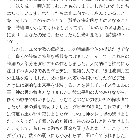
し、執り成し、嘆き悲しむこともあります。しかしわたしたち
は知っています。わたしたちは光に向かって歩んでいること
を。そして、この光のもとで、賛美が決定的なものとなること
を。詩編36が示してくれるとおりです。「いのちの泉はあなた
にあり、あなたの光に、わたしたちは光を見る」（詩編36・
10）。
しかし、ユダヤ教の伝統は、この詩編書全体の標題だけでな
く、多くの詩編に特別な標題をつけました。そして、これらの
詩編の大部分をダビデ王の作としました。人間的にも神的にも
注目すべき人物であるダビデは、複雑な人です。彼は波瀾万丈
の生涯を送りました。父の群れの若い羊飼いだったダビデは、
ときには劇的な出来事を体験することを通して、イスラエルの
王、神の民の牧者となりました。彼は平和の人でありながら、
多くの戦争で戦いました。うむことのない力強い神の探求者で
したが、神の愛を裏切りました。ダビデの特徴はこれです。彼
は何度も重い罪を犯しましたが、つねに神を探し求め続けまし
た。へりくだって悔い改めた彼は、神のゆるしと罰を受けまし
た。そして、苦しみに満ちた運命を受け入れました。こうして
ダビデは、数々の弱点にもかかわらず、王に立てられました。