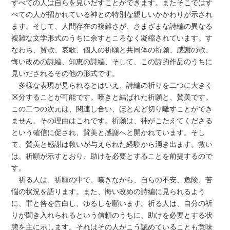
すべての人は自らを見いだすことができます。またそこではす
べての人が招かれている神との特別な親しいかかわりが示され
ます。そして、人間存在の複雑さが、さまざまな詩編の異なる
複雑な文学形式のうちに余すところなく凝縮されています。す
なわち、賛歌、哀歌、個人の祈願と共同体の祈願、感謝の歌、
悔い改めの詩編、知恵の詩編、そして、この詩的作品のうちに
見いだされるその他の形式です。
多様な表現が見られるとはいえ、詩編の祈りを二つに大きく
区分することが可能です。嘆きと結ばれた祈願と、賛美です。
この二つの次元は、関連し合い、ほとんど切り離すことができ
ません。その理由はこれです。祈願は、神がこたえてくださる
という確信に促され、賛美と感謝へと開かれています。そし
て、賛美と感謝は救いが与えられた経験から湧き出ます。救い
は、祈願が示すとおり、助けを必要とすることを前提するので
す。
祈る人は、祈願の中で、嘆きながら、自らの不安、危険、苦
悩の状況を語ります。また、悔い改めの詩編に見られるよう
に、罪と咎を告白し、ゆるしを願います。祈る人は、自分の祈
りが聞き入れられるという信頼のうちに、助けを必要とする状
態を主に示します。それはその人がこう認めていることも意味