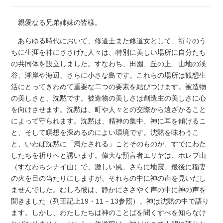
親愛なる兄弟姉妹の皆様。
あらゆる時代において、修道士また修道女として、祈りのう
ちに生涯を神にささげた人々は、特別に美しい場所に自分たち
の共同体を設立しました。すなわち、田園、丘の上、山地の渓
谷、湖岸や海辺、さらに小さな島です。これらの場所は観想生
活にとってきわめて重要な二つの要素を結びつけます。被造物
の美しさと、沈黙です。被造物の美しさは創造主の美しさに心
を向けさせます。沈黙は、町や人々との交際から遠ざかること
によって守られます。沈黙は、精神の集中、神に耳を傾けるこ
と、そして瞑想を深めるのによい環境です。沈黙を味わうこ
と、いわば沈黙に「満たされる」ことそのものが、すでにわた
したちを祈りへと誘います。偉大な預言者エリヤは、ホレブ山
（すなわちシナイ山）で、激しい風、さらに地震、最後に稲妻
の火を目の当たりにしますが、それらの中に神の声を見いだし
ませんでした。むしろ彼は、静かにささやく声の中に神の声を
聞きました（列王記上19・11－13参照）。神は沈黙の中で語り
ます。しかし、わたしたちは神のことばを聞くすべを知らなけ