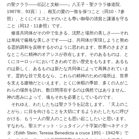
の聖クララ――伝記と文献――』八王子・聖クララ修道院、
1987年、93頁〕）、相互の愛の一致を保つこと（同10・7参
照）、とくにイエスとそのいとも尊い御母の清貧と謙遜を守る
こと（同12・11参照）です。
修道共同体がその中で生きる、沈黙と場所の美しさ――それ
は単純で厳格な美しさです――は、共同体が実現しようと努め
る霊的調和を反映するかのように思われます。世界のさまざま
なところに精神のオアシスが存在します。そのあるものは、と
くにヨーロッパにおいてきわめて古い歴史をもちます。あるも
のは新しく、あるものは新たな共同体によって再興されていま
す。霊的な目で見るなら、これらの精神のための場所は、世界
を支える建物だといえます。とくに休暇の季節、多くの人がこ
れらの場所を訪れ、数日間滞在するのは偶然ではありません。
神の恵みによって、魂もそれを必要としているのです。
それゆえ、わたしたちは聖クララを記念します。「天上のこ
とがら」に目を向けることを大切にするようわたしたちに呼び
かける、もう一人の聖人のことも思い起こしたいと思います。
すなわち、聖エディット・シュタイン／十字架の聖べネディク
タ（Edith Stein; Teresia Benedicta a cruce 1891－1942年）で