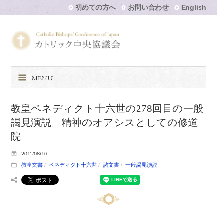
初めての方へ
お問い合わせ
English
MENU
教皇ベネディクト十六世の278回目の一般
謁見演説 精神のオアシスとしての修道
院
2011/08/10
教皇文書
ベネディクト十六世
諸文書
一般謁見演説