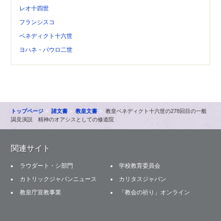
レオ十四世
フランシスコ
ベネディクト十六世
ヨハネ・パウロ二世
トップページ
諸文書
教皇文書
教皇ベネディクト十六世の278回目の一般
謁見演説 精神のオアシスとしての修道院
関連サイト
ラウダート・シ部門
学校教育委員会
カトリックジャパンニュース
カリタスジャパン
教皇庁宣教事業
「教会の祈り」オンライン