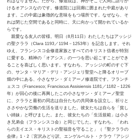
ればなりません。だから、修道院は、神がそこで人間に語りか
けるオアシスなのです。修道院には回廊に囲まれた中庭があり
ます。この中庭は象徴的な意味をもつ場所です。なぜなら、そ
れは閉じた空間であると同時に、天に向かって開かれているか
らです。
親愛なる友人の皆様。明日（8月11日）わたしたちはアッシジ
の聖クララ（Clara 1193／1194－1253年）を記念します。それ
ゆえ、フランシスコ会修道家族とすべてのキリスト信者が特別
に愛する、精神の「オアシス」の一つを思い起こすことができ
ることを喜ばしく思います。すなわち、アッシジの町のすぐ下
の、サンタ・マリア・デリ・アンジェリ聖堂へと降るオリーブ
畑の中にある、小さなサン・ダミアーノ修道院です。フランチ
ェスコ（Francesco; Franciscus Assisiensis 1181／1182－1226
年）が回心の後に再興したこの小さなサン・ダミアーノ聖堂
に、クララと最初の同志は自分たちの共同体を設立し、祈りと
ささやかな労働の生活を送りました。彼女たちは自らを「貧し
い姉妹」と呼びました。また、彼女たちの「生活規範」は小さ
き兄弟会（フランシスコ会）と同じでした。すなわち、「われ
らの主イエス・キリストの聖福音を守ること」（『聖クララの
会律』1・2〔宮沢みどり訳、エンゲルベルト・クラウ『アシジ