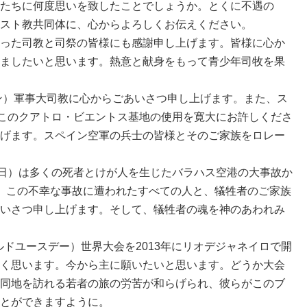
たちに何度思いを致したことでしょうか。とくに不遇の
スト教共同体に、心からよろしくお伝えください。
った司教と司祭の皆様にも感謝申し上げます。皆様に心か
ましたいと思います。熱意と献身をもって青少年司牧を果
ン）軍事大司教に心からごあいさつ申し上げます。また、ス
、このクアトロ・ビエントス基地の使用を寛大にお許しくださ
げます。スペイン空軍の兵士の皆様とそのご家族をロレー
日）は多くの死者とけが人を生じたバラハス空港の大事故か
。この不幸な事故に遭われたすべての人と、犠牲者のご家族
いさつ申し上げます。そして、犠牲者の魂を神のあわれみ
ドユースデー）世界大会を2013年にリオデジャネイロで開
く思います。今から主に願いたいと思います。どうか大会
同地を訪れる若者の旅の労苦が和らげられ、彼らがこのブ
とができますように。