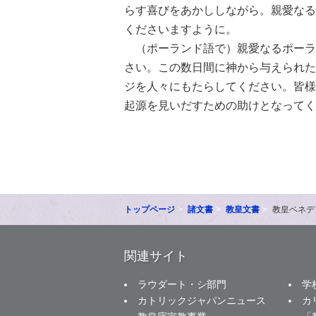
らす喜びをあかししながら。親愛なる
くださいますように。
（ポーランド語で）親愛なるポーラ
さい。この数日間に神から与えられた
ジを人々にもたらしてください。皆様
起源を見いだすための助けとなってく
トップページ
諸文書
教皇文書
教皇ベネデ
関連サイト
ラウダート・シ部門
学
カトリックジャパンニュース
カ