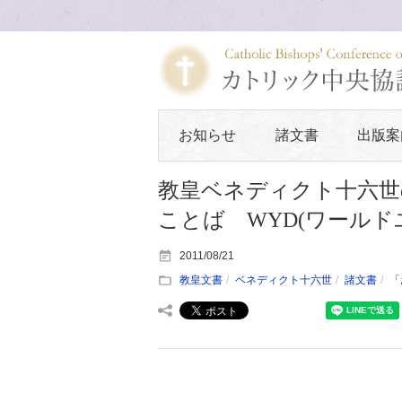
お知らせ
諸文書
出版案
教皇ベネディクト十六世の
ことば WYD(ワール
2011/08/21
教皇文書
ベネディクト十六世
諸文書
「