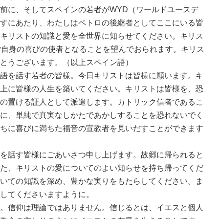
前に、そしてスペインの若者がWYD（ワールドユースデ
すにあたり、わたしはペトロの後継者としてここにいる皆
キリストの知識と愛を全世界に知らせてください。キリス
ご自身の喜びの使者となることを望んでおられます。キリス
とうございます。（以上スペイン語）
語を話す若者の皆様。今日キリストは皆様に願います。キ
上に皆様の人生を築いてください。キリストは皆様を、恐
の置ける証人として派遣します。カトリック信者であるこ
に、単純で真実なしかたであかしすることを恐れないでく
ちに喜びに満ちた福音の宣教者を見いだすことができます
を話す皆様にごあいさつ申し上げます。故郷に帰られると
た、キリストの愛についてのよい知らせを持ち帰ってくだ
いての知識を深め、豊かな実りをもたらしてください。ま
してくださいますように。
。信仰は理論ではありません。信じるとは、イエスと個人