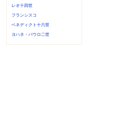
レオ十四世
フランシスコ
ベネディクト十六世
ヨハネ・パウロ二世