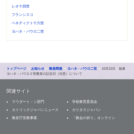
レオ十四世
フランシスコ
ベネディクト十六世
ヨハネ・パウロ二世
トップページ
お知らせ
教皇関連
ヨハネ・パウロ二世
10月22日 福者
ヨハネ・パウロ２世教皇の記念日（任意）について
関連サイト
ラウダート・シ部門
学校教育委員会
カトリックジャパンニュース
カリタスジャパン
教皇庁宣教事業
「教会の祈り」オンライン