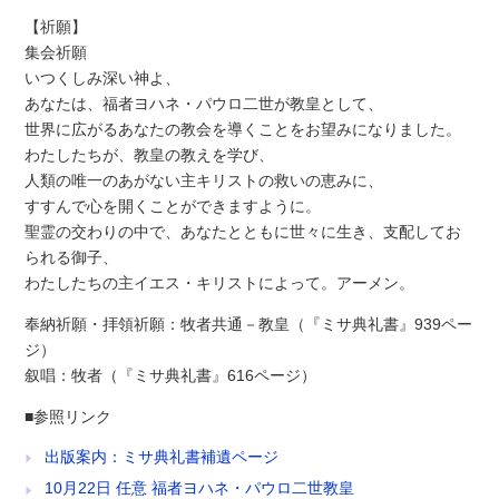
【祈願】
集会祈願
いつくしみ深い神よ、
あなたは、福者ヨハネ・パウロ二世が教皇として、
世界に広がるあなたの教会を導くことをお望みになりました。
わたしたちが、教皇の教えを学び、
人類の唯一のあがない主キリストの救いの恵みに、
すすんで心を開くことができますように。
聖霊の交わりの中で、あなたとともに世々に生き、支配してお
られる御子、
わたしたちの主イエス・キリストによって。アーメン。
奉納祈願・拝領祈願：牧者共通－教皇（『ミサ典礼書』939ペー
ジ）
叙唱：牧者（『ミサ典礼書』616ページ）
■参照リンク
出版案内：ミサ典礼書補遺ページ
10月22日 任意 福者ヨハネ・パウロ二世教皇