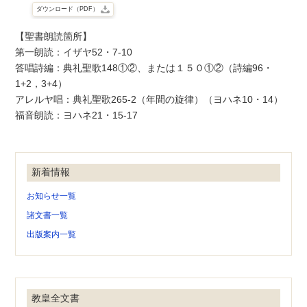
ダウンロード（PDF）
【聖書朗読箇所】
第一朗読：イザヤ52・7-10
答唱詩編：典礼聖歌148①②、または１５０①②（詩編96・
1+2，3+4）
アレルヤ唱：典礼聖歌265-2（年間の旋律）（ヨハネ10・14）
福音朗読：ヨハネ21・15-17
新着情報
お知らせ一覧
諸文書一覧
出版案内一覧
教皇全文書