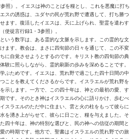
2参照）。イエスは神のことばを糧とし、これを悪魔に打ち
エスの誘惑は、ユダヤの民が荒れ野で遭遇して、打ち勝つ
せます。復活したイエスは、天に上げられ、聖霊を遣わす
（使徒言行録1・3参照）。
という数字は、ある霊的な文脈を示します。この霊的な文
けます。教会は、まさに四旬節の日々を通じて、この不変
ちに自覚させようとするのです。キリスト教の四旬節の典
体験に照らしながら、霊的刷新の歩みを深めることです。
学ぶためです。イエスは、荒れ野で過ごした四十日間の中
つことを教えてくださるからです。イスラエルが荒れ野を
を示します。一方で、この四十年は、神との最初の愛、す
期です。そのとき神はイスラエルの心に語りかけ、歩むべ
イスラエルのただ中に住まい、雲と火の柱をもって彼らに
水を湧き上がらせて、彼らに日ごと、糧を与えました。そ
た四十年は、神の特別な選びと、民の神への信従の期間と
愛の時期です。他方で、聖書はイスラエルの荒れ野での旅