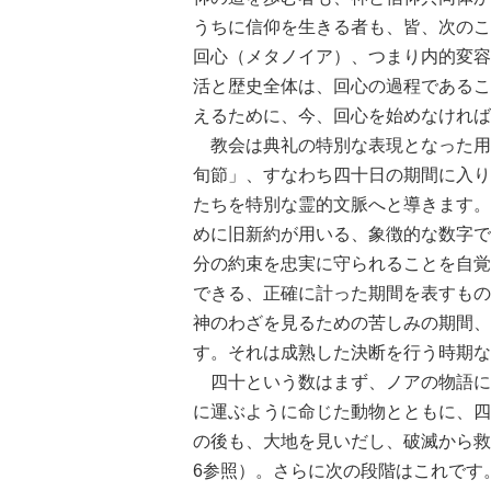
うちに信仰を生きる者も、皆、次のこ
回心（メタノイア）、つまり内的変容
活と歴史全体は、回心の過程であるこ
えるために、今、回心を始めなければ
教会は典礼の特別な表現となった用
旬節」、すなわち四十日の期間に入り
たちを特別な霊的文脈へと導きます。
めに旧新約が用いる、象徴的な数字で
分の約束を忠実に守られることを自覚
できる、正確に計った期間を表すもの
神のわざを見るための苦しみの期間、
す。それは成熟した決断を行う時期な
四十という数はまず、ノアの物語に
に運ぶように命じた動物とともに、四
の後も、大地を見いだし、破滅から救
6参照）。さらに次の段階はこれです