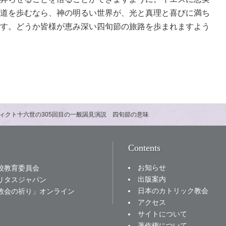
道を歩むなら、神の明るい世界が、光と真理と喜びに満ち
す。どうか皆様が恵み深い四旬節の旅路を歩まれますよう
ィクト十六世の305回目の一般謁見演説 四旬節の意味
Contents
お知らせ
校教育委員会
出版案内
リタスジャパン
日本のカトリック教会
教会の祈り」オンライン
アクセス
サイトについて
著作権について