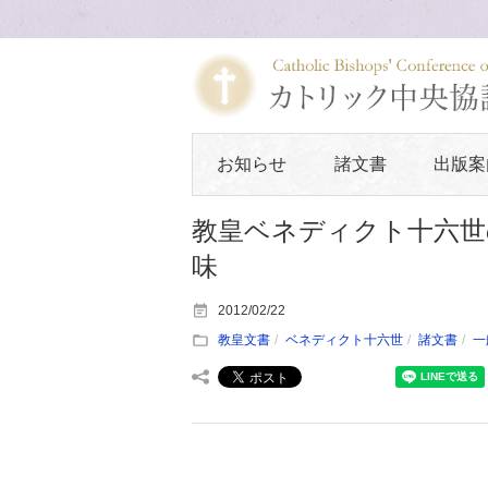
お知らせ
諸文書
出版案
教皇ベネディクト十六世
味
2012/02/22
教皇文書
ベネディクト十六世
諸文書
一