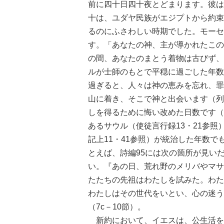
前に四十日四十夜とどまります。彼は
十は、ユダヤ民族がエジプトから約束
るのにふさわしい時期でした。モーセ
す。「あなたの神、主が導かれたこの
の間、あなたのまとう着物は古びず、
ルが士師のもとで平穏に過ごした年数
過ぎると、人々は神の恵みを忘れ、罪
山に着き、そこで神と出会います（列
しを得るために悔い改めた日数です（
あるサウル（使徒言行録13・21参照
記上11・41参照）が統治した年数
とえば、詩編95には次の箇所が見い
い。『あの日、荒れ野のメリバやマサ
たたちの先祖はわたしを試みた。わた
わたしはその世代をいとい、心の迷う
（7c－10節）。
新約において、イエスは、公生活を