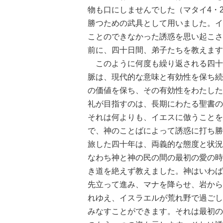
物も口にしませんでした（マタイ4・
勝つための武具として用いました。イ
ことのできなかった誘惑を思い起こさ
前に、四十日間、弟子たちを教えます
このように何度も繰り返される四十
脈は、現代的な意味と有効性を保ち続
の価値を保ち、その有効性をわたした
礼が目指すのは、長期にわたる聖書の
それは何よりも、イエスに倣うことを
で、神のことばによって誘惑に打ち勝
旅した四十年は、両義的な態度と状況
なわち神と神の民の間の最初の愛の時
き道を絶えず教えました。神はいわば
先立って進み、マナを降らせ、岩から
れゆえ、イスラエルが荒れ野で過ごし
みなすことができます。それは最初の