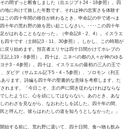
その間ずっと断食しました（出エジプト24・18参照）。四
の地に向けて旅した年数です。それは神の忠実さを体験す
はこの四十年間の移住が終わるとき、申命記の中で述べま
四十年の荒れ野の旅を思い起こしなさい。････この四十年
足がはれることもなかった」（申命記8・2、4）。イスラエ
も四十です（士師記3・11、30参照）。しかし、この時期が
に戻り始めます。預言者エリヤは四十日間かけてホレブの
王記上19・8参照）。四十は、ニネベの都の人々が神のゆる
ヨナ3・4参照）。四十は、イスラエルの最初の三人の王で
）、ダビデ（サムエル記下5・4－5参照）、ソロモン（列王
でもあります。詩編も四十年の聖書的な意味を考察します。た
だされます。「今日こそ、主の声に聞き従わなければならな
でしたように、心を頑にしてはならない。あのとき、あな
しのわざを見ながら、なおわたしを試した。四十年の間、
民と呼んだ。彼らはわたしの道を知ろうとしなかった』」
開始する前に、荒れ野に退いて、四十日間、食べ物も飲み