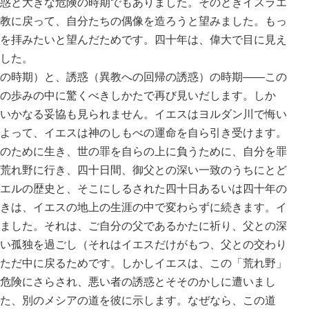
惑と大きな危険の時期でもありました。そのときイスラエ
教に戻って、自分たちの偶像を造ろうと望みました。もっ
を拝みたいと望んだためです。四十年は、偉大で目に見え
した。
の時期）と、誘惑（異教への回帰の誘惑）の時期――この
の歩みの中に驚くべきしかたで再び見いだします。しか
いかなる妥協も見られません。イエスはヨルダン川で悔い
よって、イエスは神のしもべの運命を自ら引き受けます。
のために生き、世の罪を自らの上に負うために、自分を罪
荒れ野に行き、四十日間、御父との深い一致のうちにとど
エルの歴史と、そこにしるされた四十日あるいは四十年の
きは、イエスの地上の生涯の中で変わらずに続きます。イ
ました。それは、ご自分の父であるかたに祈り、父との深
い孤独を過ごし（それはイエスだけがもつ、父との交わり
ただ中に戻るためです。しかしイエスは、この「荒れ野」
危険にさらされ、悪い者の誘惑とそそのかしに遭いまし
た、別のメシアの道を彼に示します。なぜなら、この道