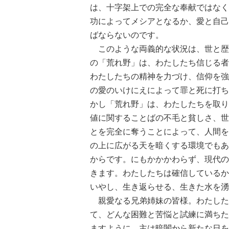
は、十字架上での完全な奉献ではなく
功によってメシアとなるか、愛と自己
ばならないのです。
このような両義的な状況は、世と歴
の「荒れ野」は、わたしたち信じる者
わたしたちの精神を力づけ、信仰を強
の愛のいけにえによって罪と死に打ち
かし「荒れ野」は、わたしたちを取り
値に関することばの不毛と貧しさ、世
とを完全に奪うことによって、人間を
の上に広がる天を暗くする環境でもあ
からです。にもかかかわらず、現代の
きます。わたしたちは確信しているか
いやし、生き返らせる、生きた水を湧
親愛なる兄弟姉妹の皆様。わたした
て、どんな困難と苦悩と試練に満ちた
ますように。主は暗闇から新たな日を