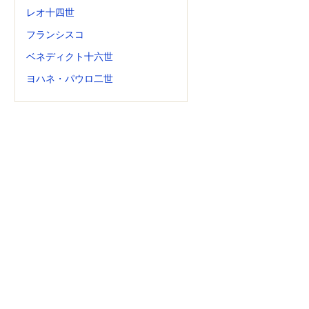
レオ十四世
フランシスコ
ベネディクト十六世
ヨハネ・パウロ二世