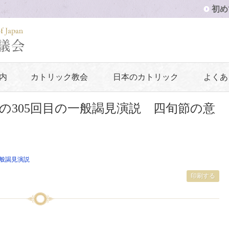
初め
内
カトリック教会
日本のカトリック
よくあ
の305回目の一般謁見演説 四旬節の意
般謁見演説
印刷する