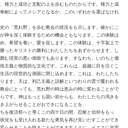
、権力と成功と支配の上を歩むものだからです。権力と成
奉献によってメシアとなるか。このいずれかを選ばなけれ
史の「荒れ野」を歩む教会の状況をも示します。確かにこ
が神を深く体験するための機会ともなります。この体験は
め、希望を養い、愛を促します。この体験は、十字架上で
勝ったキリストの勝利にわたしたちをあずからせます。し
囲む現実の悪い側面でもあります。すなわち、いのちと価
俗主義と物質的な文化です。これらは、超越に目を注ぐこ
生活の現世的な側面に閉じ込めます。これは、わたしたち
ります。天は、利己主義と誤解といつわりの雲で覆われる
教会にとっても、荒れ野の時は恵みの時に変わることがで
らです。神はもっとも固い岩からも、わたしたちの渇きを
き上がらせることがおできになることを。
ちを復活祭へと導くこの四十日の間、忍耐と信仰をもっ
状況をも受け入れる新たな勇気を再び見いだすことができ
昇らせることを悟ることができますように。イエスに忠実