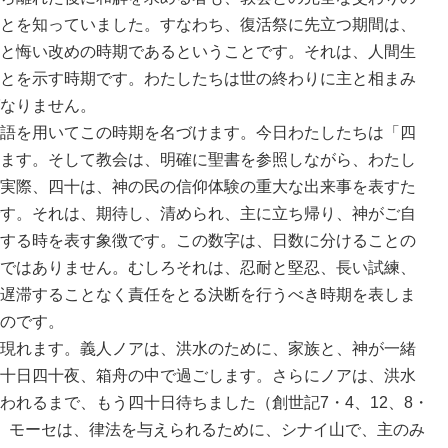
とを知っていました。すなわち、復活祭に先立つ期間は、
と悔い改めの時期であるということです。それは、人間生
とを示す時期です。わたしたちは世の終わりに主と相まみ
なりません。
語を用いてこの時期を名づけます。今日わたしたちは「四
ます。そして教会は、明確に聖書を参照しながら、わたし
実際、四十は、神の民の信仰体験の重大な出来事を表すた
す。それは、期待し、清められ、主に立ち帰り、神がご自
する時を表す象徴です。この数字は、日数に分けることの
ではありません。むしろそれは、忍耐と堅忍、長い試練、
遅滞することなく責任をとる決断を行うべき時期を表しま
のです。
現れます。義人ノアは、洪水のために、家族と、神が一緒
十日四十夜、箱舟の中で過ごします。さらにノアは、洪水
われるまで、もう四十日待ちました（創世記7・4、12、8・
。モーセは、律法を与えられるために、シナイ山で、主のみ