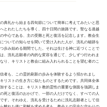
の典礼から始まる四旬節について簡単に考えてみたいと思
へとわたしたちを導く、四十日間の旅路です。聖なる過越
の中心である、主の受難と死と復活を記念します。教会生
についての知らせを聞いて受け入れた人が、洗礼の秘跡を
つ歩み始める期間でした。それは生ける神に近づくことで
は、洗礼志願者の内的な変容を通じて、少しずつ行われま
なり、キリストと教会に組み入れられることを望む者のこ
信者も、この霊的刷新の歩みを体験するよう招かれまし
キリストの生き方に似たものとするためです。共同体全体
加することは、キリスト教的霊性の重要な側面を強調しま
の死と復活のおかげで、一部の人だけでなく、すべての人
です。それゆえ、洗礼を受けるために洗礼志願者として信
ら離れた後に和解を求める者も、教会との完全な交わりの