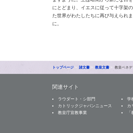
にとどまり、イエスに従って十字架の
た世界がわたしたちに再び与えられま
に。
トップページ
諸文書
教皇文書
教皇ベネデ
関連サイト
ラウダート・シ部門
学
カトリックジャパンニュース
カ
教皇庁宣教事業
「