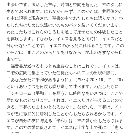
出会いです。復活した主は、時間と空間を超えた、神の次元に
生きておられます。にもかかわらず、このかたは、共同体のた
だ中に現実に現存され、聖書の中でわたしたちに語りかけ、わ
たしたちのために永遠のいのちのパンを裂いてくださいます。
わたしたちはこれらのしるしを通じて弟子たちの体験したこと
を体験します。すなわち、イエスを見ると同時に、イエスだと
分からないことです。 イエスのからだに触れることです。この
からだは、まことのからだでありながら、地上のきずなから自
由です。
福音書が述べるもっとも重要なことはこれです。イエスは、
二階の広間に集まっていた使徒たちへの二回の出現の際に、
「あなたがたに平和があるように」（ヨハネ20・19、21、26）
というあいさつを何度も繰り返して述べます。わたしたちに
「シャローム（平和）」を願う、伝統的なあいさつは、ここで
新たなものとなります。それは、イエスだけが与えることので
きる、平和のたまものとなるのです。なぜなら、平和は、イエ
スが悪に徹底的に勝利したことからもたらされるからです。イ
エスが自分の友に与える「平和」は、神の愛からもたらされま
す。この神の愛に促されて、イエスは十字架上で死に、「恵み