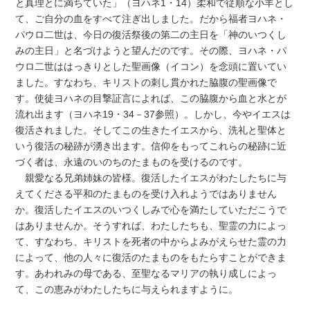
と真理とに満ちていた」（ヨハネ1・14）柔和で従順な小羊とし
て、ご自分の血をすべて注ぎ出しました。だから福者ヨハネ・
パウロ二世は、今日の復活祭後の第二の主日を「神のいつくし
みの主日」と名づけようと望んだのです。その際、ヨハネ・パ
ウロ二世ははっきりとした聖画像（イコン）を念頭に置いてい
ました。すなわち、キリストの刺し貫かれた脇腹の聖画像で
す。使徒ヨハネの目撃証言によれば、この脇腹から血と水とが
流れ出ます（ヨハネ19・34－37参照）。しかし、今やイエスは
復活されました。そしてこの生きたイエスから、洗礼と聖体と
いう復活の秘跡が湧き出ます。信仰をもってこれらの秘跡に近
づく者は、永遠のいのちのたまものを受けるのです。
親愛なる兄弟姉妹の皆様。復活したイエスがわたしたちに与
えてくださる平和のたまものを受け入れようではありません
か。復活したイエスのいつくしみで心を満たしていただこうで
はありませんか。そうすれば、わたしたちも、聖霊の力によっ
て、すなわち、キリストを死者の中からよみがえらせた霊の力
によって、他の人々に復活のたまものをもたらすことができま
す。あわれみの母である、至聖なるマリアの執り成しによっ
て、この恵みがわたしたちに与えられますように。