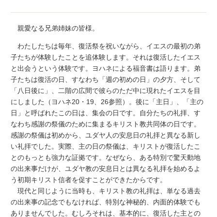
親愛なる兄弟姉妹の皆様。
わたしたちは毎年、復活祭を祝いながら、イエスの最初の弟
子たちが体験したことを追体験します。それは復活したイエス
と出会うという体験です。ヨハネによる福音書は語ります。弟
子たちは復活の日、すなわち「週の初めの日」の夕方、そして
「八日後に」、二階の広間で彼らのただ中に現れたイエスを目
にしました（ヨハネ20・19、26参照）。後に「主日」、「主の
日」と呼ばれたこの日は、集会の日です。自分たちの礼拝、す
なわち感謝の祭儀のために集まるキリスト教共同体の日です。
感謝の祭儀は初めから、ユダヤ人の安息日の礼拝と異なる新し
い礼拝でした。実際、主の日の祭儀は、キリストが復活したこ
とのもっとも強力な証拠です。なぜなら、ある特別で驚天動地
の出来事だけが、ユダヤ教の安息日とは異なる礼拝を始めるよ
う初期キリスト信者を促すことができたからです。
現代と同じように当時も、キリスト教の礼拝は、単なる過去
の出来事の記念でもなければ、特別な神秘的、内面的体験でも
ありませんでした。むしろそれは、基本的に、復活した主との