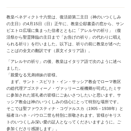
教皇ベネディクト十六世は、復活節第二主日（神のいつくしみ
の主日）の4月15日（日）正午に、教皇公邸書斎の窓から、サン
ピエトロ広場に集まった信者とともに「アレルヤの祈り」（復
活祭から聖霊降臨の主日まで「お告げの祈り」の代わりに唱え
られる祈り）を行いました。以下は、祈りの前に教皇が述べた
ことばの全文の翻訳です（原文イタリア語）。
「アレルヤの祈り」の後、教皇はイタリア語で次のように述べ
ました。
「親愛なる兄弟姉妹の皆様。
まず、サント・スピリト・イン・サッシア教会でローマ教区
の総代理アゴスティーノ・ヴァッリーニ枢機卿が司式したミサ
に参加された巡礼者の皆様にごあいさつしたいと思います。サ
ッシア教会は神のいつくしみの信心にとって特別な場所です。
そこでは聖ファウスティナ・コヴァルスカ（1905－1938年）と
福者ヨハネ・パウロ二世も特別に崇敬されます。皆様がキリス
トのいつくしみ深い愛の証人となってくださいますように。ご
参加くださり感謝します」。