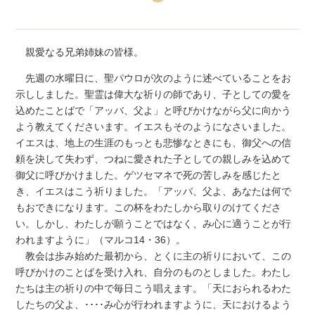
親愛なる兄弟姉妹の皆様。
先週の水曜日に、聖パウロが次のように述べていることをお
示ししました。聖霊は偉大な祈りの師であり、子としての愛を
込めたことばで「アッバ、父よ」と呼びかけながら父に向かう
よう教えてくださいます。イエスもそのようになさいました。
イエスは、地上の生涯のもっとも悲惨なときにも、御父への信
頼を決して失わず、つねに愛された子としての親しみを込めて
御父に呼びかけました。ゲツセマネで死の苦しみを感じたと
き、イエスはこう祈りました。「アッバ、父よ、あなたは何で
もおできになります。この杯をわたしから取りのけてくださ
い。しかし、わたしが願うことではなく、み心に適うことが行
われますように」（マルコ14・36）。
教会は歩み始めた最初から、とくに主の祈りにおいて、この
呼びかけのことばを受け入れ、自分のものとしました。わたし
たちは主の祈りの中で毎日こう唱えます。「天におられるわた
したちの父よ、････み心が行われますように、天におけるよう