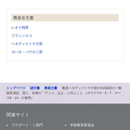
教皇全文書
レオ十四世
フランシスコ
ベネディクト十六世
ヨハネ・パウロ二世
トップページ
諸文書
教皇文書
教皇ベネディクト十六世の315回目の一般
謁見演説 霊と、信者が「アッバ、父よ」と叫ぶこと （ガラテヤ4・6－7、ロー
マ8・14－17参照）
関連サイト
ラウダート・シ部門
学校教育委員会