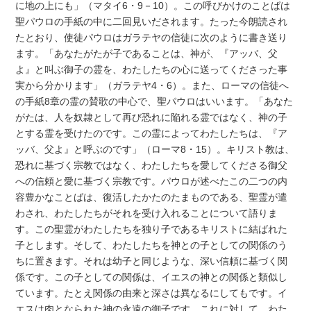
に地の上にも」（マタイ6・9－10）。この呼びかけのことばは
聖パウロの手紙の中に二回見いだされます。たった今朗読され
たとおり、使徒パウロはガラテヤの信徒に次のように書き送り
ます。「あなたがたが子であることは、神が、『アッバ、父
よ』と叫ぶ御子の霊を、わたしたちの心に送ってくださった事
実から分かります」（ガラテヤ4・6）。また、ローマの信徒へ
の手紙8章の霊の賛歌の中心で、聖パウロはいいます。「あなた
がたは、人を奴隷として再び恐れに陥れる霊ではなく、神の子
とする霊を受けたのです。この霊によってわたしたちは、『ア
ッバ、父よ』と呼ぶのです」（ローマ8・15）。キリスト教は、
恐れに基づく宗教ではなく、わたしたちを愛してくださる御父
への信頼と愛に基づく宗教です。パウロが述べたこの二つの内
容豊かなことばは、復活したかたのたまものである、聖霊が遣
わされ、わたしたちがそれを受け入れることについて語りま
す。この聖霊がわたしたちを独り子であるキリストに結ばれた
子とします。そして、わたしたちを神との子としての関係のう
ちに置きます。それは幼子と同じような、深い信頼に基づく関
係です。この子としての関係は、イエスの神との関係と類似し
ています。たとえ関係の由来と深さは異なるにしてもです。イ
エスは肉となられた神の永遠の御子です。これに対して、わた