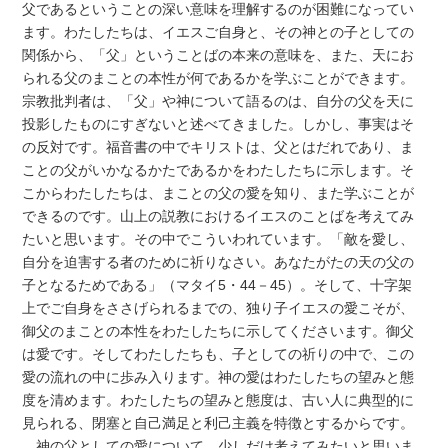
父であるということの深い意味を理解するのが困難になってい
ます。わたしたちは、イエスご自身と、その神との子としての
関係から、「父」ということばの本来の意味を、また、天にお
られる父のまことの本性が何であるかを学ぶことができます。
宗教批判者は、「父」や神について語るのは、自分の父を天に
投影したものにすぎないと述べてきました。しかし、事実はそ
の反対です。福音書の中でキリストは、父とはだれであり、ま
ことの父がいかなるかたであるかをわたしたちに示します。そ
こからわたしたちは、まことの父の愛を知り、また学ぶことが
できるのです。山上の説教におけるイエスのことばを考えてみ
たいと思います。その中でこういわれています。「敵を愛し、
自分を迫害する者のために祈りなさい。あなたがたの天の父の
子となるためである」（マタイ5・44－45）。そして、十字架
上でご自身をささげられるまでの、独り子イエスの愛こそが、
御父のまことの本性をわたしたちに示してくださいます。御父
は愛です。そしてわたしたちも、子としての祈りの中で、この
愛の流れの中に歩み入ります。神の愛はわたしたちの望みと態
度を清めます。わたしたちの望みと態度は、古い人に典型的に
見られる、閉塞と自己満足と利己主義を特徴とするからです。
神の父としての愛について、少しだけ考えてみたいと思いま