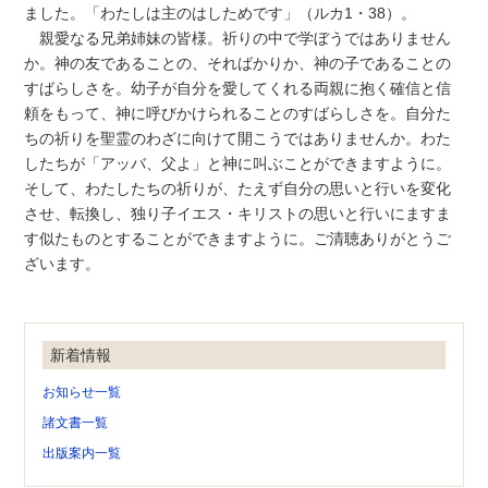
ました。「わたしは主のはしためです」（ルカ1・38）。
親愛なる兄弟姉妹の皆様。祈りの中で学ぼうではありません
か。神の友であることの、そればかりか、神の子であることの
すばらしさを。幼子が自分を愛してくれる両親に抱く確信と信
頼をもって、神に呼びかけられることのすばらしさを。自分た
ちの祈りを聖霊のわざに向けて開こうではありませんか。わた
したちが「アッバ、父よ」と神に叫ぶことができますように。
そして、わたしたちの祈りが、たえず自分の思いと行いを変化
させ、転換し、独り子イエス・キリストの思いと行いにますま
す似たものとすることができますように。ご清聴ありがとうご
ざいます。
新着情報
お知らせ一覧
諸文書一覧
出版案内一覧