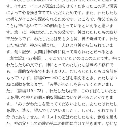
す。それは、イエスが完全に知らせてくださったこの深い現実
によって心を掻き立てていただくためです。また、わたしたち
の祈りがそこから深められるためです。ところで、御父である
ことは神において二つの側面をもっているといえると思いま
す。第一に、神はわたしたちの父です。神はわたしたちの造り
主だからです。わたしたちは男も女も皆、神の奇跡です。わた
したちは皆、神から望まれ、一人ひとり神から知られていま
す。創世記が、人間は神の像に従って造られたと述べるとき
（創世記1・27参照）、そこでいいたいのはこのことです。神は
わたしたちの父です。神にとってわたしたちは匿名の存在で
も、一般的な存在でもありません。むしろわたしたちは名前を
もっています。詩編の一つのことばを唱えるとき、わたしはつ
ねに感動を覚えます。「み手がわたしを造ってくださいまし
た」（詩編119・73）。わたしたちは皆、このすばらしいたと
えを用いて神との個人的な関係について述べることができま
す。「み手がわたしを造ってくださいました。あなたはわたし
を思い、造り、望んでくださいました」。しかし、それでも十
分ではありません。キリストの霊はわたしたちを、創造を超え
た、神の父としての愛の第二の側面に向けて開きます。なぜな