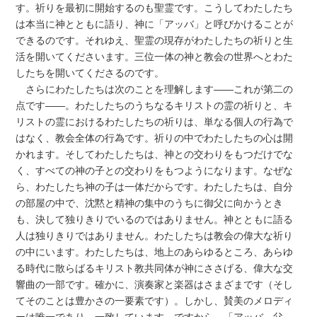
す。祈りを最初に開始するのも聖霊です。こうしてわたしたち
は本当に神とともに語り、神に「アッバ」と呼びかけることが
できるのです。それゆえ、聖霊の現存がわたしたちの祈りと生
活を開いてくださいます。三位一体の神と教会の世界へとわた
したちを開いてくださるのです。
さらにわたしたちは次のことを理解します――これが第二の
点です――。わたしたちのうちなるキリストの霊の祈りと、キ
リストの霊におけるわたしたちの祈りは、単なる個人の行為で
はなく、教会全体の行為です。祈りの中でわたしたちの心は開
かれます。そしてわたしたちは、神との交わりをもつだけでな
く、すべての神の子との交わりをもつようになります。なぜな
ら、わたしたち神の子は一体だからです。わたしたちは、自分
の部屋の中で、沈黙と精神の集中のうちに御父に向かうとき
も、決して独りきりでいるのではありません。神とともに語る
人は独りきりではありません。わたしたちは教会の偉大な祈り
の中にいます。わたしたちは、地上のあらゆるところ、あらゆ
る時代に散らばるキリスト教共同体が神にささげる、偉大な交
響曲の一部です。確かに、演奏家と楽器はさまざまです（そし
てそのことは豊かさの一要素です）。しかし、賛美のメロディ
ーは唯一であり、一致しています。ですから、「アッバ、父