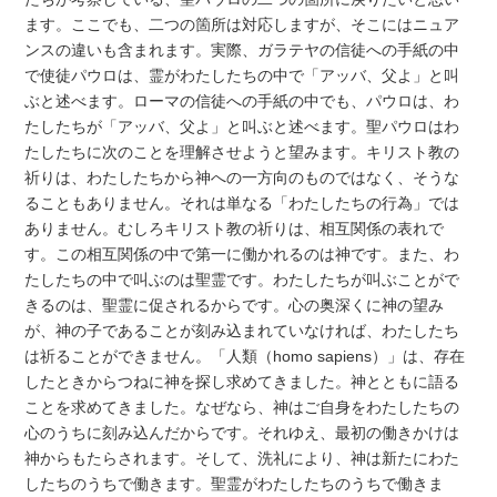
ます。ここでも、二つの箇所は対応しますが、そこにはニュア
ンスの違いも含まれます。実際、ガラテヤの信徒への手紙の中
で使徒パウロは、霊がわたしたちの中で「アッバ、父よ」と叫
ぶと述べます。ローマの信徒への手紙の中でも、パウロは、わ
たしたちが「アッバ、父よ」と叫ぶと述べます。聖パウロはわ
たしたちに次のことを理解させようと望みます。キリスト教の
祈りは、わたしたちから神への一方向のものではなく、そうな
ることもありません。それは単なる「わたしたちの行為」では
ありません。むしろキリスト教の祈りは、相互関係の表れで
す。この相互関係の中で第一に働かれるのは神です。また、わ
たしたちの中で叫ぶのは聖霊です。わたしたちが叫ぶことがで
きるのは、聖霊に促されるからです。心の奥深くに神の望み
が、神の子であることが刻み込まれていなければ、わたしたち
は祈ることができません。「人類（homo sapiens）」は、存在
したときからつねに神を探し求めてきました。神とともに語る
ことを求めてきました。なぜなら、神はご自身をわたしたちの
心のうちに刻み込んだからです。それゆえ、最初の働きかけは
神からもたらされます。そして、洗礼により、神は新たにわた
したちのうちで働きます。聖霊がわたしたちのうちで働きま