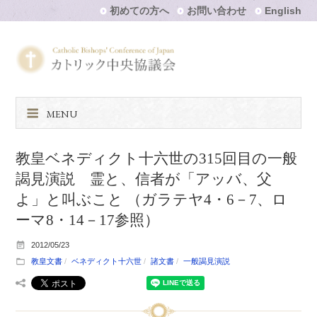
初めての方へ
お問い合わせ
English
MENU
教皇ベネディクト十六世の315回目の一般
謁見演説 霊と、信者が「アッバ、父
よ」と叫ぶこと （ガラテヤ4・6－7、ロ
ーマ8・14－17参照）
2012/05/23
教皇文書
ベネディクト十六世
諸文書
一般謁見演説