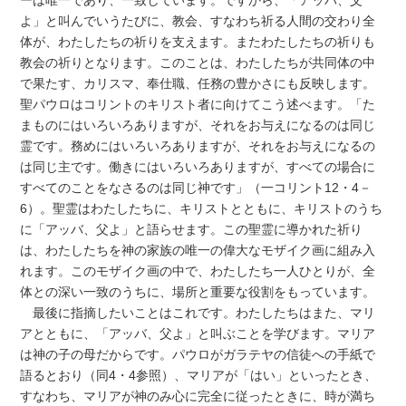
よ」と叫んでいうたびに、教会、すなわち祈る人間の交わり全
体が、わたしたちの祈りを支えます。またわたしたちの祈りも
教会の祈りとなります。このことは、わたしたちが共同体の中
で果たす、カリスマ、奉仕職、任務の豊かさにも反映します。
聖パウロはコリントのキリスト者に向けてこう述べます。「た
まものにはいろいろありますが、それをお与えになるのは同じ
霊です。務めにはいろいろありますが、それをお与えになるの
は同じ主です。働きにはいろいろありますが、すべての場合に
すべてのことをなさるのは同じ神です」（一コリント12・4－
6）。聖霊はわたしたちに、キリストとともに、キリストのうち
に「アッバ、父よ」と語らせます。この聖霊に導かれた祈り
は、わたしたちを神の家族の唯一の偉大なモザイク画に組み入
れます。このモザイク画の中で、わたしたち一人ひとりが、全
体との深い一致のうちに、場所と重要な役割をもっています。
最後に指摘したいことはこれです。わたしたちはまた、マリ
アとともに、「アッバ、父よ」と叫ぶことを学びます。マリア
は神の子の母だからです。パウロがガラテヤの信徒への手紙で
語るとおり（同4・4参照）、マリアが「はい」といったとき、
すなわち、マリアが神のみ心に完全に従ったときに、時が満ち