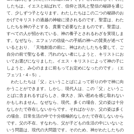
したちは、イエスと結ばれて、信仰と洗礼と堅信の秘跡を通じ
て、少しずつ子となります。わたしたちはこの二つの秘跡のお
かげでキリストの過越の神秘に浸されるのです。聖霊は、わた
したちを神の子とする、貴重で必要なたまものです。聖霊は、
すべての人が招かれている、神の養子とされるわざを実現しま
す。なぜなら、エフェソの信徒への手紙の神への賛美が述べて
いるとおり、「天地創造の前に、神はわたしたちを愛して、ご
自分の前で聖なる者、汚れのない者にしようと、キリストにお
いてお選びになりました。イエス・キリストによって神の子に
しようと、み心のままに前もってお定めになったのです」（エ
フェソ1・4－5）。
わたしたちは「父」ということばによって祈りの中で神に向
かうことができます。しかし、現代人は、この「父」というこ
とばに含まれるすばらしさ、偉大さ、深い慰めを感じ取れない
かもしれません。なぜなら、現代、多くの場合、父の姿は十分
なしかたで存在しないからです。そればかりか、父の姿は多く
の場合、日常生活の中で十分積極的なしかたで存在しないから
です。父の不在、すなわち、父が子どもの生活の中にいないと
いう問題は、現代の大問題です。そのため、神がわたしたちの