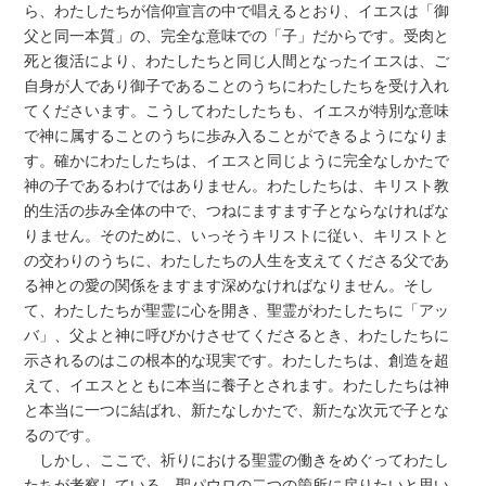
ら、わたしたちが信仰宣言の中で唱えるとおり、イエスは「御
父と同一本質」の、完全な意味での「子」だからです。受肉と
死と復活により、わたしたちと同じ人間となったイエスは、ご
自身が人であり御子であることのうちにわたしたちを受け入れ
てくださいます。こうしてわたしたちも、イエスが特別な意味
で神に属することのうちに歩み入ることができるようになりま
す。確かにわたしたちは、イエスと同じように完全なしかたで
神の子であるわけではありません。わたしたちは、キリスト教
的生活の歩み全体の中で、つねにますます子とならなければな
りません。そのために、いっそうキリストに従い、キリストと
の交わりのうちに、わたしたちの人生を支えてくださる父であ
る神との愛の関係をますます深めなければなりません。そし
て、わたしたちが聖霊に心を開き、聖霊がわたしたちに「アッ
バ」、父よと神に呼びかけさせてくださるとき、わたしたちに
示されるのはこの根本的な現実です。わたしたちは、創造を超
えて、イエスとともに本当に養子とされます。わたしたちは神
と本当に一つに結ばれ、新たなしかたで、新たな次元で子とな
るのです。
しかし、ここで、祈りにおける聖霊の働きをめぐってわたし
たちが考察している、聖パウロの二つの箇所に戻りたいと思い