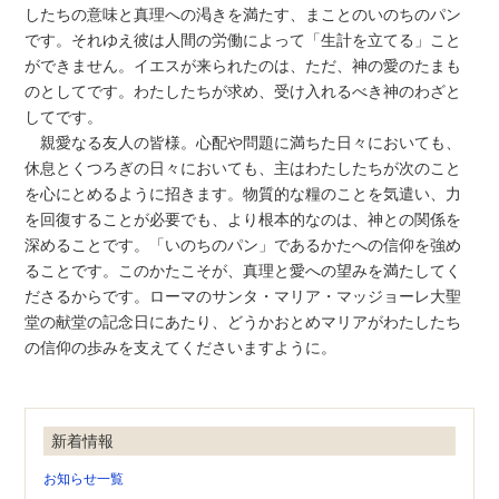
したちの意味と真理への渇きを満たす、まことのいのちのパン
です。それゆえ彼は人間の労働によって「生計を立てる」こと
ができません。イエスが来られたのは、ただ、神の愛のたまも
のとしてです。わたしたちが求め、受け入れるべき神のわざと
してです。
親愛なる友人の皆様。心配や問題に満ちた日々においても、
休息とくつろぎの日々においても、主はわたしたちが次のこと
を心にとめるように招きます。物質的な糧のことを気遣い、力
を回復することが必要でも、より根本的なのは、神との関係を
深めることです。「いのちのパン」であるかたへの信仰を強め
ることです。このかたこそが、真理と愛への望みを満たしてく
ださるからです。ローマのサンタ・マリア・マッジョーレ大聖
堂の献堂の記念日にあたり、どうかおとめマリアがわたしたち
の信仰の歩みを支えてくださいますように。
新着情報
お知らせ一覧