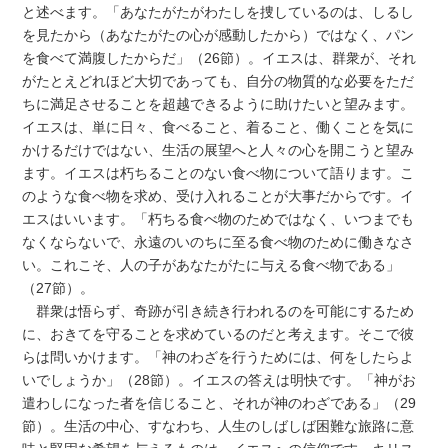
と述べます。「あなたがたがわたしを捜しているのは、しるし
を見たから（あなたがたの心が感動したから）ではなく、パン
を食べて満腹したからだ」（26節）。イエスは、群衆が、それ
がたとえどれほど大切であっても、自分の物質的な必要をただ
ちに満足させることを超越できるように助けたいと望みます。
イエスは、単に日々、食べること、着ること、働くことを気に
かけるだけではない、生活の展望へと人々の心を開こうと望み
ます。イエスは朽ちることのない食べ物について語ります。こ
のような食べ物を求め、受け入れることが大事だからです。イ
エスはいいます。「朽ちる食べ物のためではなく、いつまでも
なくならないで、永遠のいのちに至る食べ物のために働きなさ
い。これこそ、人の子があなたがたに与える食べ物である」
（27節）。
群衆は悟らず、奇跡が引き続き行われるのを可能にするため
に、おきてを守ることを求めているのだと考えます。そこで彼
らは問いかけます。「神のわざを行うためには、何をしたらよ
いでしょうか」（28節）。イエスの答えは明快です。「神がお
遣わしになった者を信じること、それが神のわざである」（29
節）。生活の中心、すなわち、人生のしばしば困難な旅路に意