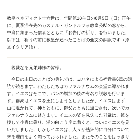
教皇ベネディクト十六世は、年間第18主日の8月5日（日）正午
に、夏季滞在先のカステル・ガンドルフォ教皇公邸の窓から、
中庭に集まった信者とともに「お告げの祈り」を行いました。
以下は、祈りの前に教皇が述べたことばの全文の翻訳です（原
文イタリア語）。
親愛なる兄弟姉妹の皆様。
今日の主日のことばの典礼では、ヨハネによる福音書6章の朗
読が続きます。わたしたちはカファルナウムの会堂に導かれま
す。イエスはそこで、パンの増加の後の有名な説教を行いま
す。群衆はイエスを王にしようとしましたが、イエスはまず、
山に退かれて、神とともに、御父とともに過ごされ、次いでカ
ファルナウムに赴きます。イエスの姿を見失った群衆は、彼を
捜して小舟に乗り、湖の向こう岸に着くと、ついにイエスを見
いだしました。しかしイエスは、人々が熱狂的に自分について
来る理由をよく知っておられました。またそのことをはっきり