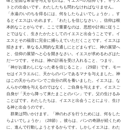
味と堅固な希望を与えるものは、イエスへの信仰です。キリス
トとの出会いです。わたしたちも問わなければなりません。
「永遠のいのちを得るには、何をしたらよいでしょうか」。す
るとイエスはいわれます。「わたしを信じなさい」。信仰は根
本的なことがらです。ここで重要なのは、思想や計画に従うこ
とではなく、生きたかたとしてのイエスと出会うことです。イ
エスとその福音に完全に捕らえていただくことです。イエスは
招きます。単なる人間的な見通しにとどまらずに、神の展望へ
と、信仰の展望へと心を開きなさい。イエスが求めるわざはた
だ一つです。それは、神の計画を受け入れること、つまり、
「神がお遣わしになった者を信じること」（29節）です。モー
セはイスラエルに、天からのパンであるマナを与えました。神
はこの天からのパンでご自分の民を養いました。イエスは、な
んらかの物を与えるのではなく、ご自身を与えます。イエスご
自身が「天から降って来たまことのパン」です。父の生けるみ
ことばです。わたしたちは、イエスと出会うことにより、生け
る神と出会うのです。
群衆は問いかけます。「神のわざを行うためには、何をした
らよいでしょうか」（28節）。彼らは、パンの奇跡が続くため
に、進んで行動しようとするからです。しかしイエスは、わた