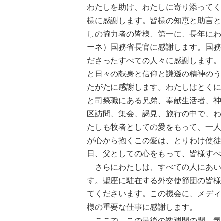
わたしを助け、わたしに寄り添ってく
様に感謝します。皆様の知恵と助言と
しの協力者の皆様、第一に、長年にわ
ーネ）国務省長官に感謝します。国務
ださったすべての人々に感謝します。
と日々の献身と信仰と謙遜の精神のう
たがたに感謝します。わたしはとくに
と司祭職にある兄弟、奉献生活者、神
区訪問、集会、謁見、旅行の中で、わ
たしも牧者としての愛をもって、一人
が心から抱くこの愛は、とりわけ使徒
日、父としての心をもって、皆様すべ
さらにわたしは、すべての人にあい
す。聖座に駐在する外交使節団の皆様
てくださいます。この機会に、メディ
様の重要な仕事に感謝します。
ここで、この最後の数週間の間、気