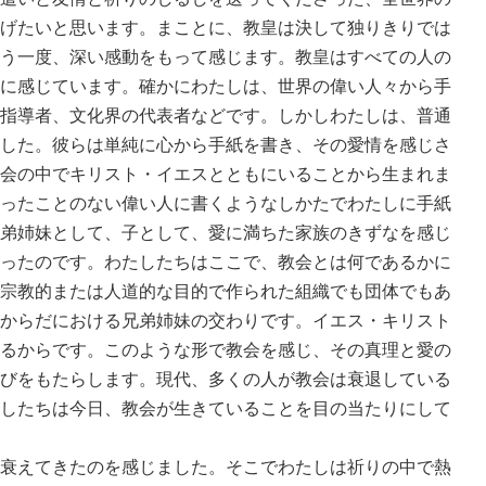
げたいと思います。まことに、教皇は決して独りきりでは
う一度、深い感動をもって感じます。教皇はすべての人の
に感じています。確かにわたしは、世界の偉い人々から手
指導者、文化界の代表者などです。しかしわたしは、普通
した。彼らは単純に心から手紙を書き、その愛情を感じさ
会の中でキリスト・イエスとともにいることから生まれま
ったことのない偉い人に書くようなしかたでわたしに手紙
弟姉妹として、子として、愛に満ちた家族のきずなを感じ
ったのです。わたしたちはここで、教会とは何であるかに
宗教的または人道的な目的で作られた組織でも団体でもあ
からだにおける兄弟姉妹の交わりです。イエス・キリスト
るからです。このような形で教会を感じ、その真理と愛の
びをもたらします。現代、多くの人が教会は衰退している
したちは今日、教会が生きていることを目の当たりにして
衰えてきたのを感じました。そこでわたしは祈りの中で熱