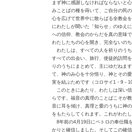
まず神に感謝しなければならないと心
みことばの種を蒔いて、ご自分の民の
心を広げて世界中に散らばる全教会を
にわたしが聞いた「知らせ」のゆえに
への信仰、教会のからだを真の意味で
わたしたちの心を開き、完全ないのち
わたしは、すべての人を祈りのうち
すべての出会い、旅行、使徒的訪問を
りのうちにまとめて、主にゆだねます
て、神のみ心を十分悟り、神とその愛
実を結ぶためです（コロサイ1・9－1
このときにあたり、わたしは深い信
らです。福音の真理のことばこそが教
音に耳を傾け、真理と愛のうちに神の
をもたらしてくれます。これがわたし
8年前の4月19日にペトロの奉仕職
かりと確信しました。そしてこの確信