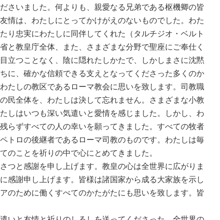
ださいました。何よりも、親愛なる兄弟である枢機卿の皆
友情は、わたしにとってかけがえのないものでした。わた
たり忠実にわたしに同伴してくれた（タルチジオ・ベルト
省と教皇庁全体、また、さまざまな分野で聖座にご奉仕く
目立つことなく、陰に隠れたしかたで、しかしまさに沈黙
ちに、確かな信頼できる支えとなってくださった多くのか
わたしの教区であるローマ教会に思いを致します。司教職
の民全体を、わたしは決して忘れません。さまざまな小教
たしはいつも深い気遣いと愛情を感じました。しかし、わ
残らずすべての人の幸いを願ってきました。すべての牧者
ペトロの後継者であるローマ司教のものです。わたしは毎
てのことを祈りの中で心にとめてきました。
さつと感謝を申し上げます。教皇の心は全世界に広がりま
に感謝申し上げます。皆様は諸国家から成る大家族を示し
アのために働くすべてのかたがたにも思いを致します。皆
遣いと友情と祈りのしるしを送ってくださった、全世界の