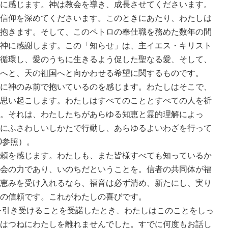
に感じます。神は教会を導き、成長させてくださいます。
信仰を深めてくださいます。このときにあたり、わたしは
抱きます。そして、このペトロの奉仕職を務めた数年の間
神に感謝します。この「知らせ」は、主イエス・キリスト
循環し、愛のうちに生きるよう促した聖なる愛、そして、
へと、天の祖国へと向かわせる希望に関するものです。
に神のみ前で抱いているのを感じます。わたしはそこで、
思い起こします。わたしはすべてのこととすべての人を祈
。それは、わたしたちがあらゆる知恵と霊的理解によっ
にふさわしいしかたで行動し、あらゆるよいわざを行って
0参照）。
頼を感じます。わたしも、また皆様すべても知っているか
会の力であり、いのちだということを。信者の共同体が福
恵みを受け入れるなら、福音は必ず清め、新たにし、実り
の信頼です。これがわたしの喜びです。
を引き受けることを受諾したとき、わたしはこのことをしっ
はつねにわたしを離れませんでした。すでに何度もお話し