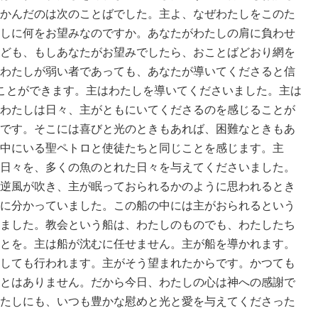
かんだのは次のことばでした。主よ、なぜわたしをこのた
しに何をお望みなのですか。あなたがわたしの肩に負わせ
ども、もしあなたがお望みでしたら、おことばどおり網を
わたしが弱い者であっても、あなたが導いてくださると信
ことができます。主はわたしを導いてくださいました。主は
わたしは日々、主がともにいてくださるのを感じることが
です。そこには喜びと光のときもあれば、困難なときもあ
中にいる聖ペトロと使徒たちと同じことを感じます。主
日々を、多くの魚のとれた日々を与えてくださいました。
逆風が吹き、主が眠っておられるかのように思われるとき
に分かっていました。この船の中には主がおられるという
ました。教会という船は、わたしのものでも、わたしたち
とを。主は船が沈むに任せません。主が船を導かれます。
しても行われます。主がそう望まれたからです。かつても
とはありません。だから今日、わたしの心は神への感謝で
たしにも、いつも豊かな慰めと光と愛を与えてくださった