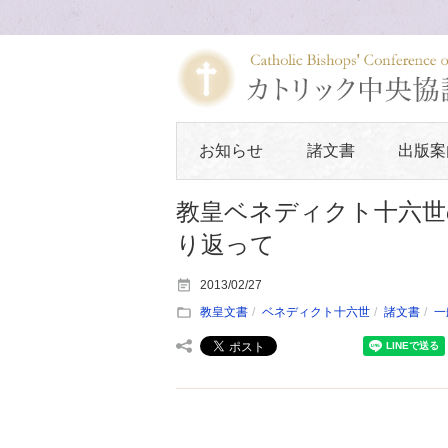
お知らせ
諸文書
出版案
教皇ベネディクト十六世
り返って
2013/02/27
教皇文書
ベネディクト十六世
諸文書
一