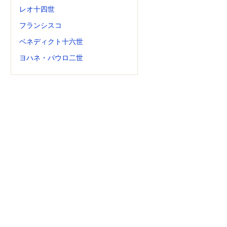
レオ十四世
フランシスコ
ベネディクト十六世
ヨハネ・パウロ二世