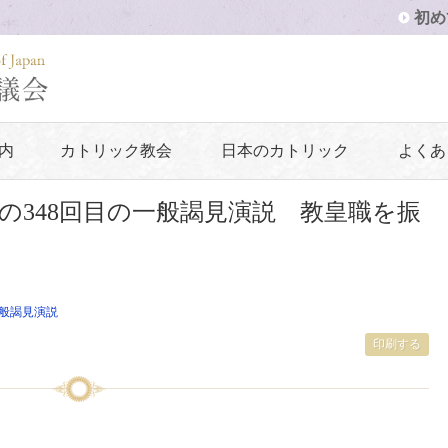
初め
内
カトリック教会
日本のカトリック
よくあ
の348回目の一般謁見演説 教皇職を振
般謁見演説
印刷する