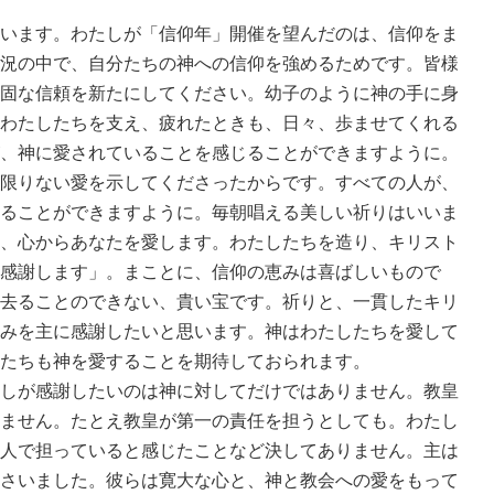
います。わたしが「信仰年」開催を望んだのは、信仰をま
況の中で、自分たちの神への信仰を強めるためです。皆様
固な信頼を新たにしてください。幼子のように神の手に身
わたしたちを支え、疲れたときも、日々、歩ませてくれる
、神に愛されていることを感じることができますように。
限りない愛を示してくださったからです。すべての人が、
ることができますように。毎朝唱える美しい祈りはいいま
、心からあなたを愛します。わたしたちを造り、キリスト
感謝します」。まことに、信仰の恵みは喜ばしいもので
去ることのできない、貴い宝です。祈りと、一貫したキリ
みを主に感謝したいと思います。神はわたしたちを愛して
たちも神を愛することを期待しておられます。
しが感謝したいのは神に対してだけではありません。教皇
ません。たとえ教皇が第一の責任を担うとしても。わたし
人で担っていると感じたことなど決してありません。主は
さいました。彼らは寛大な心と、神と教会への愛をもって