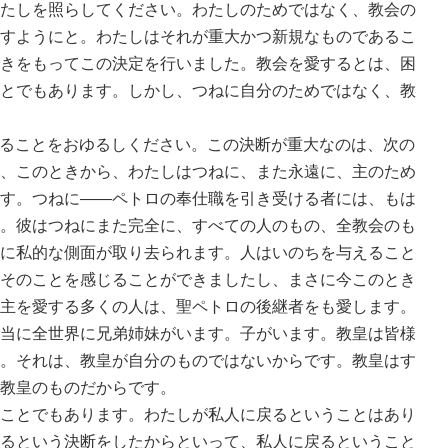
たしを照らしてください。わたしのためではなく、教会の
すようにと。わたしはそれが重大かつ新規なものであるこ
きをもってこの決定を行いました。教会を愛するとは、困
とでもあります。しかし、つねに自分のためではなく、教
に戻ることをおゆるしください。この決断が重大なのは、次の
、このときから、わたしはつねに、また永遠に、主のため
す。つねに――ペトロの奉仕職を引き受ける者には、もは
。彼はつねにまた完全に、すべての人のもの、全教会のも
に私的な側面が取り去られます。人はいのちを与えること
そのことを感じることができましたし、まさに今このとき
主を愛する多くの人は、聖ペトロの後継者をも愛します。
当に全世界に兄弟姉妹がいます。子がいます。教皇は皆様
。それは、教皇が自分のものではないからです。教皇はす
教皇のものだからです。
ことでもあります。わたしが私人に戻るということはあり
るという決断をしたからといって、私人に戻るということ