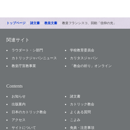
トップページ
諸文書
教皇文書
教皇フランシスコ、回勅「信仰の光」
関連サイト
ラウダート・シ部門
学校教育委員会
カトリックジャパンニュース
カリタスジャパン
教皇庁宣教事業
「教会の祈り」オンライン
Contents
お知らせ
諸文書
出版案内
カトリック教会
日本のカトリック教会
よくある質問
アクセス
こよみ
サイトについて
免責・注意事項