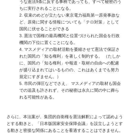
うな憲法9条に反する事柄であっても、すべて秘密のう
ちに実行されることになる。
2. 収束のめどが立たない東京電力福島第一原発事故な
ど、原発に関する情報についても「テロ対策」として
国民に伏せることができる
3. 憲法で国権の最高機関と位置づけられた国会を行政
機関の下位に置くことになる。
4. マスメディアの取材活動を萎縮させて憲法で保証さ
れた国民の「知る権利」を著しく制約する。 （たしか
に、国民の「知る権利」や報道・取材の自由への配慮
が盛り込まれてはいるものの、これはあくまでも努力
規定にすぎません。）
5. 市民の弾圧などでさえ、 マスメディアの取材も国会
での追及も許されず、その秘密は永久に闇の中に葬ら
れる可能性がある。
さらに、本法案が、集団的自衛権を憲法解釈によって認めよう
とする動きと、「日本版国家安全保障会議」を設立しようとす
る動きと密接な関係にあることを看過することはできません。