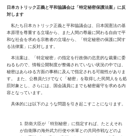
日本カトリック正義と平和協議会は「特定秘密保護法案」に反
対します
私たち日本カトリック正義と平和協議会は、日本国憲法の基
本原理を尊重する立場から、また人間の尊厳に関わる自由で平
和な社会を求める宗教者の立場から、「特定秘密の保護に関す
る法律案」に反対します。
本法案は、「特定秘密」の指定を行政側の恣意的な裁量に委
ねるもので、情報公開制度が整備されていない状況の中では、
秘密はあらゆる方面の事柄に及んで指定される可能性がありま
す。 また、公務員だけでなく「秘密」を取得した民間人をも処
罰対象とし、さらには、国会議員にまでも秘密厳守を求める内
容となっています。
具体的には以下のような問題を引き起こすことになります。
1. 防衛大臣が「特別秘密」に指定すれば、たとえそれ
が自衛隊の海外武力行使や米軍との共同作戦などのよ