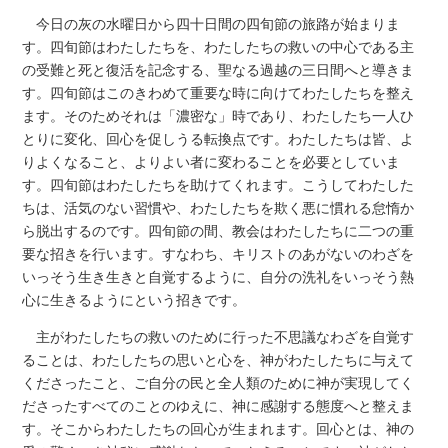
今日の灰の水曜日から四十日間の四旬節の旅路が始まりま
す。四旬節はわたしたちを、わたしたちの救いの中心である主
の受難と死と復活を記念する、聖なる過越の三日間へと導きま
す。四旬節はこのきわめて重要な時に向けてわたしたちを整え
ます。そのためそれは「濃密な」時であり、わたしたち一人ひ
とりに変化、回心を促しうる転換点です。わたしたちは皆、よ
りよくなること、よりよい者に変わることを必要としていま
す。四旬節はわたしたちを助けてくれます。こうしてわたした
ちは、活気のない習慣や、わたしたちを欺く悪に慣れる怠惰か
ら脱出するのです。四旬節の間、教会はわたしたちに二つの重
要な招きを行います。すなわち、キリストのあがないのわざを
いっそう生き生きと自覚するように、自分の洗礼をいっそう熱
心に生きるようにという招きです。
主がわたしたちの救いのために行った不思議なわざを自覚す
ることは、わたしたちの思いと心を、神がわたしたちに与えて
くださったこと、ご自分の民と全人類のために神が実現してく
ださったすべてのことのゆえに、神に感謝する態度へと整えま
す。そこからわたしたちの回心が生まれます。回心とは、神の