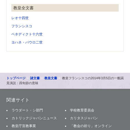
教皇全文書
レオ十四世
フランシスコ
ベネディクト十六世
ヨハネ・パウロ二世
トップページ
諸文書
教皇文書
教皇フランシスコの2014年3月5日の一般謁
見演説：四旬節の意味
関連サイト
ラウダート・シ部門
学校教育委員会
カトリックジャパンニュース
カリタスジャパン
教皇庁宣教事業
「教会の祈り」オンライン