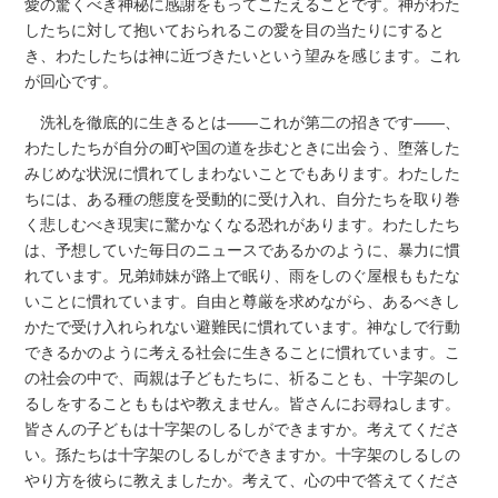
愛の驚くべき神秘に感謝をもってこたえることです。神がわた
したちに対して抱いておられるこの愛を目の当たりにすると
き、わたしたちは神に近づきたいという望みを感じます。これ
が回心です。
洗礼を徹底的に生きるとは――これが第二の招きです――、
わたしたちが自分の町や国の道を歩むときに出会う、堕落した
みじめな状況に慣れてしまわないことでもあります。わたした
ちには、ある種の態度を受動的に受け入れ、自分たちを取り巻
く悲しむべき現実に驚かなくなる恐れがあります。わたしたち
は、予想していた毎日のニュースであるかのように、暴力に慣
れています。兄弟姉妹が路上で眠り、雨をしのぐ屋根ももたな
いことに慣れています。自由と尊厳を求めながら、あるべきし
かたで受け入れられない避難民に慣れています。神なしで行動
できるかのように考える社会に生きることに慣れています。こ
の社会の中で、両親は子どもたちに、祈ることも、十字架のし
るしをすることももはや教えません。皆さんにお尋ねします。
皆さんの子どもは十字架のしるしができますか。考えてくださ
い。孫たちは十字架のしるしができますか。十字架のしるしの
やり方を彼らに教えましたか。考えて、心の中で答えてくださ