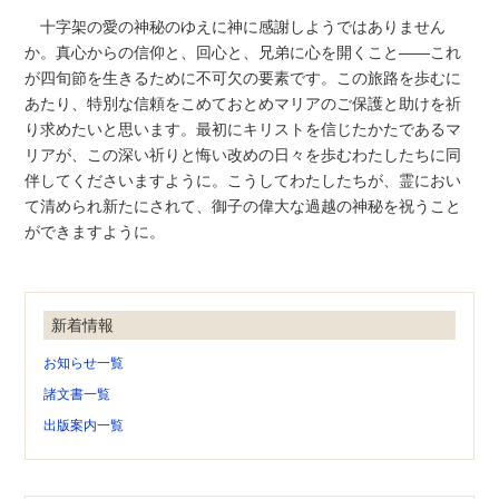
十字架の愛の神秘のゆえに神に感謝しようではありません
か。真心からの信仰と、回心と、兄弟に心を開くこと――これ
が四旬節を生きるために不可欠の要素です。この旅路を歩むに
あたり、特別な信頼をこめておとめマリアのご保護と助けを祈
り求めたいと思います。最初にキリストを信じたかたであるマ
リアが、この深い祈りと悔い改めの日々を歩むわたしたちに同
伴してくださいますように。こうしてわたしたちが、霊におい
て清められ新たにされて、御子の偉大な過越の神秘を祝うこと
ができますように。
新着情報
お知らせ一覧
諸文書一覧
出版案内一覧