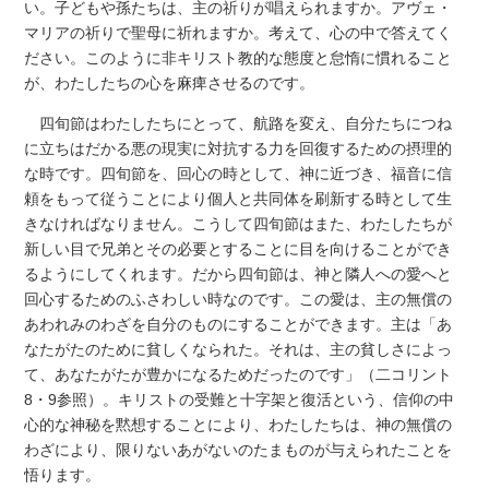
い。子どもや孫たちは、主の祈りが唱えられますか。アヴェ・
マリアの祈りで聖母に祈れますか。考えて、心の中で答えてく
ださい。このように非キリスト教的な態度と怠惰に慣れること
が、わたしたちの心を麻痺させるのです。
四旬節はわたしたちにとって、航路を変え、自分たちにつね
に立ちはだかる悪の現実に対抗する力を回復するための摂理的
な時です。四旬節を、回心の時として、神に近づき、福音に信
頼をもって従うことにより個人と共同体を刷新する時として生
きなければなりません。こうして四旬節はまた、わたしたちが
新しい目で兄弟とその必要とすることに目を向けることができ
るようにしてくれます。だから四旬節は、神と隣人への愛へと
回心するためのふさわしい時なのです。この愛は、主の無償の
あわれみのわざを自分のものにすることができます。主は「あ
なたがたのために貧しくなられた。それは、主の貧しさによっ
て、あなたがたが豊かになるためだったのです」（二コリント
8・9参照）。キリストの受難と十字架と復活という、信仰の中
心的な神秘を黙想することにより、わたしたちは、神の無償の
わざにより、限りないあがないのたまものが与えられたことを
悟ります。