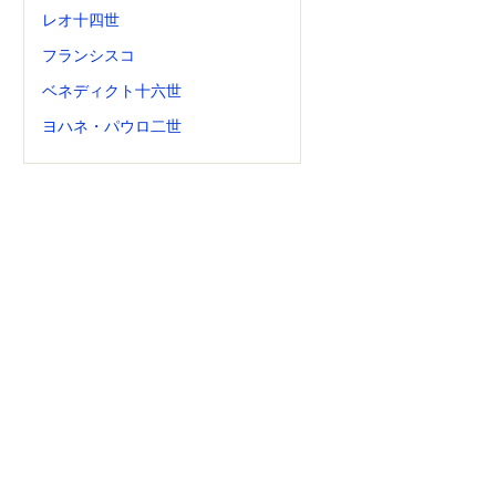
レオ十四世
フランシスコ
ベネディクト十六世
ヨハネ・パウロ二世