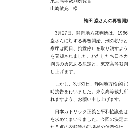
東京高等裁判所長官
山崎敏充 様
袴田 巌さんの再審
3月27日、静岡地方裁判所は、19
巌さんに対する再審開始、刑の執行と
察庁は同日、拘置停止を取り消すよう
を棄却されました。わたしたち日本カ
判長の勇気ある決定と、東京高等裁判
し上げます。
しかし、3月31日、静岡地方検察庁
時抗告を行いました。東京高等裁判所
れますよう、お願い申し上げます。
日本カトリック正義と平和協議会は
を求めてまいりました。今回の決定に
た５点の衣類等の証拠品の信憑性は、