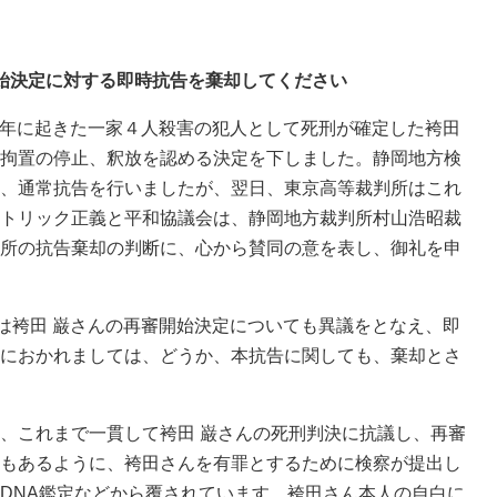
開始決定に対する即時抗告を棄却してください
66年に起きた一家４人殺害の犯人として死刑が確定した袴田
拘置の停止、釈放を認める決定を下しました。静岡地方検
、通常抗告を行いましたが、翌日、東京高等裁判所はこれ
トリック正義と平和協議会は、静岡地方裁判所村山浩昭裁
所の抗告棄却の判断に、心から賛同の意を表し、御礼を申
は袴田 巌さんの再審開始決定についても異議をとなえ、即
におかれましては、どうか、本抗告に関しても、棄却とさ
、これまで一貫して袴田 巌さんの死刑判決に抗議し、再審
もあるように、袴田さんを有罪とするために検察が提出し
DNA鑑定などから覆されています。袴田さん本人の自白に