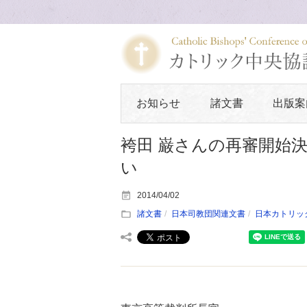
お知らせ
諸文書
出版案
袴田 巌さんの再審開始
い
2014/04/02
諸文書
日本司教団関連文書
日本カトリッ