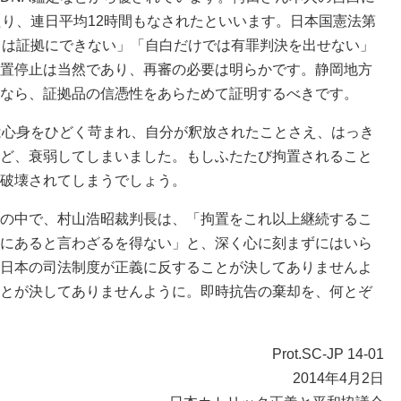
たり、連日平均12時間もなされたといいます。日本国憲法第
白は証拠にできない」「自白だけでは有罪判決を出せない」
置停止は当然であり、再審の必要は明らかです。静岡地方
なら、証拠品の信憑性をあらためて証明するべきです。
は心身をひどく苛まれ、自分が釈放されたことさえ、はっき
ど、衰弱してしまいました。もしふたたび拘置されること
破壊されてしまうでしょう。
の中で、村山浩昭裁判長は、「拘置をこれ以上継続するこ
にあると言わざるを得ない」と、深く心に刻まずにはいら
日本の司法制度が正義に反することが決してありませんよ
とが決してありませんように。即時抗告の棄却を、何とぞ
Prot.SC-JP 14-01
2014年4月2日