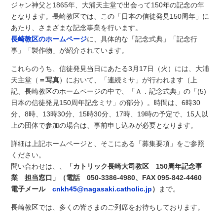
ジャン神父と1865年、大浦天主堂で出会って150年の記念の年
となります。長崎教区では、この「日本の信徒発見150周年」に
あたり、さまざまな記念事業を行います。
長崎教区のホームページ
に、具体的な「記念式典」「記念行
事」「製作物」が紹介されています。
これらのうち、信徒発見当日にあたる3月17日（火）には、大浦
天主堂（
＝写真
）において、「連続ミサ」が行われます（上
記、長崎教区のホームページの中で、「Ａ．記念式典」の「(5)
日本の信徒発見150周年記念ミサ」の部分）。時間は、6時30
分、8時、13時30分、15時30分、17時、19時の予定で、15人以
上の団体で参加の場合は、事前申し込みが必要となります。
詳細は上記ホームページと、そこにある「募集要項」をご参照
ください。
問い合わせは、、
「カトリック長崎大司教区 150周年記念事
業 担当窓口」（電話 050-3386-4980、FAX 095-842-4460
電子メール
cnkh45@nagasaki.catholic.jp
）
まで。
長崎教区では、多くの皆さまのご列席をお待ちしております。