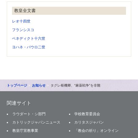
教皇全文書
レオ十四世
フランシスコ
ベネディクト十六世
ヨハネ・パウロ二世
トップページ
お知らせ
タグレ枢機卿、“麻薬戦争”を非難
関連サイト
ラウダート・シ部門
学校教育委員会
カトリックジャパンニュース
カリタスジャパン
教皇庁宣教事業
「教会の祈り」オンライン