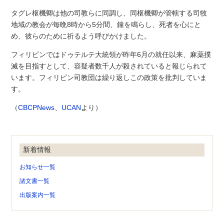
タグレ枢機卿は他の司教らに同調し、同枢機卿が管轄する司牧
地域の教会が毎晩8時から5分間、鐘を鳴らし、死者を心にと
め、彼らのために祈るよう呼びかけました。
フィリピンではドゥテルテ大統領が昨年6月の就任以来、麻薬撲
滅を目指すとして、容疑者数千人が殺されていると報じられて
います。フィリピン司教団は繰り返しこの政策を批判していま
す。
（
CBCPNews
、
UCAN
より）
新着情報
お知らせ一覧
諸文書一覧
出版案内一覧