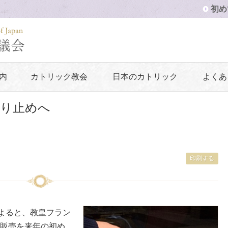
初め
内
カトリック教会
日本のカトリック
よくあ
取り止めへ
印刷する
によると、教皇フラン
販売を来年の初め