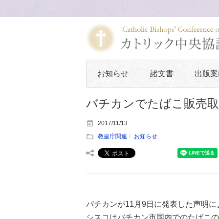
お知らせ
諸文書
出版案
バチカンでたばこ販売
2017/11/13
教皇庁関連
お知らせ
バチカンが11月9日に発表した声明
シスコはバチカン市国内でのたばこの