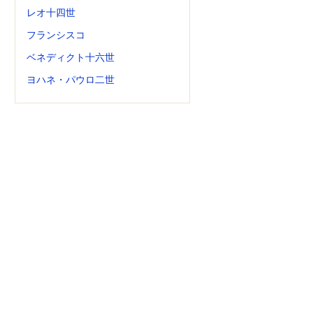
レオ十四世
フランシスコ
ベネディクト十六世
ヨハネ・パウロ二世