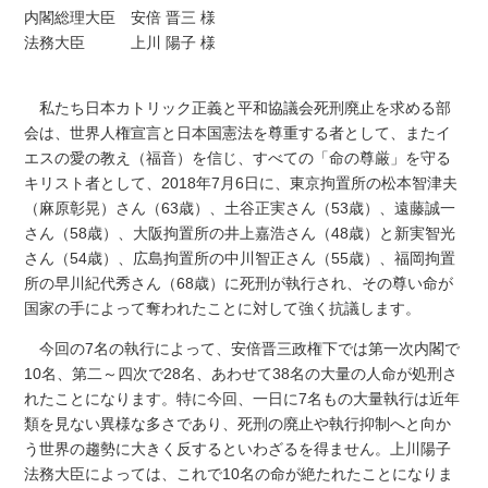
内閣総理大臣 安倍 晋三 様
法務大臣 上川 陽子 様
私たち日本カトリック正義と平和協議会死刑廃止を求める部
会は、世界人権宣言と日本国憲法を尊重する者として、またイ
エスの愛の教え（福音）を信じ、すべての「命の尊厳」を守る
キリスト者として、2018年7月6日に、東京拘置所の松本智津夫
（麻原彰晃）さん（63歳）、土谷正実さん（53歳）、遠藤誠一
さん（58歳）、大阪拘置所の井上嘉浩さん（48歳）と新実智光
さん（54歳）、広島拘置所の中川智正さん（55歳）、福岡拘置
所の早川紀代秀さん（68歳）に死刑が執行され、その尊い命が
国家の手によって奪われたことに対して強く抗議します。
今回の7名の執行によって、安倍晋三政権下では第一次内閣で
10名、第二～四次で28名、あわせて38名の大量の人命が処刑さ
れたことになります。特に今回、一日に7名もの大量執行は近年
類を見ない異様な多さであり、死刑の廃止や執行抑制へと向か
う世界の趨勢に大きく反するといわざるを得ません。上川陽子
法務大臣によっては、これで10名の命が絶たれたことになりま