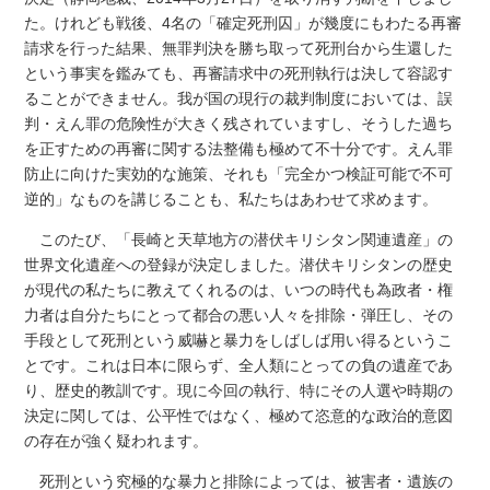
た。けれども戦後、4名の「確定死刑囚」が幾度にもわたる再審
請求を行った結果、無罪判決を勝ち取って死刑台から生還した
という事実を鑑みても、再審請求中の死刑執行は決して容認す
ることができません。我が国の現行の裁判制度においては、誤
判・えん罪の危険性が大きく残されていますし、そうした過ち
を正すための再審に関する法整備も極めて不十分です。えん罪
防止に向けた実効的な施策、それも「完全かつ検証可能で不可
逆的」なものを講じることも、私たちはあわせて求めます。
このたび、「長崎と天草地方の潜伏キリシタン関連遺産」の
世界文化遺産への登録が決定しました。潜伏キリシタンの歴史
が現代の私たちに教えてくれるのは、いつの時代も為政者・権
力者は自分たちにとって都合の悪い人々を排除・弾圧し、その
手段として死刑という威嚇と暴力をしばしば用い得るというこ
とです。これは日本に限らず、全人類にとっての負の遺産であ
り、歴史的教訓です。現に今回の執行、特にその人選や時期の
決定に関しては、公平性ではなく、極めて恣意的な政治的意図
の存在が強く疑われます。
死刑という究極的な暴力と排除によっては、被害者・遺族の