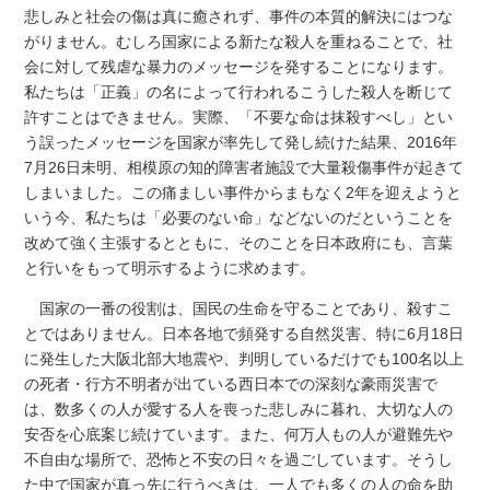
悲しみと社会の傷は真に癒されず、事件の本質的解決にはつな
がりません。むしろ国家による新たな殺人を重ねることで、社
会に対して残虐な暴力のメッセージを発することになります。
私たちは「正義」の名によって行われるこうした殺人を断じて
許すことはできません。実際、「不要な命は抹殺すべし」とい
う誤ったメッセージを国家が率先して発し続けた結果、2016年
7月26日未明、相模原の知的障害者施設で大量殺傷事件が起きて
しまいました。この痛ましい事件からまもなく2年を迎えようと
いう今、私たちは「必要のない命」などないのだということを
改めて強く主張するとともに、そのことを日本政府にも、言葉
と行いをもって明示するように求めます。
国家の一番の役割は、国民の生命を守ることであり、殺すこ
とではありません。日本各地で頻発する自然災害、特に6月18日
に発生した大阪北部大地震や、判明しているだけでも100名以上
の死者・行方不明者が出ている西日本での深刻な豪雨災害で
は、数多くの人が愛する人を喪った悲しみに暮れ、大切な人の
安否を心底案じ続けています。また、何万人もの人が避難先や
不自由な場所で、恐怖と不安の日々を過ごしています。そうし
た中で国家が真っ先に行うべきは、一人でも多くの人の命を助