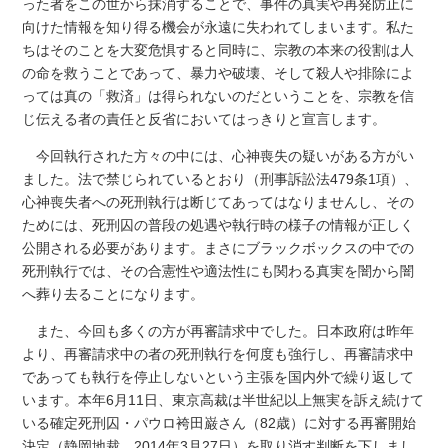
った者をこの世から抹消することで、事件の真実や再発防止に
向けた情報を知り得る機会が永遠に失われてしまいます。私た
ちはそのことを大変危惧すると同時に、宗教の本来の役割は人
の命を救うことであって、暴力や破壊、そして殺人や排除によ
っては真の「救済」は得られないのだということを、宗教を信
じ伝える者の責任と反省においてはっきりと宣言します。
今回執行された方々の中には、心神喪失の疑いがある方がい
ました。法で禁じられているとおり（刑事訴訟法479条1項）、
心神喪失者への死刑執行は断じてあってはなりませんし、その
ためには、死刑囚の普段の処遇や執行時の様子の情報が正しく
公開される必要があります。まさにブラックボックスの中での
死刑執行では、その合憲性や適法性にも関わる真実を闇から闇
へ葬り去ることになります。
また、今回も多くの方が再審請求中でした。日本政府は昨年
より、再審請求中の者の死刑執行を何度も強行し、再審請求中
であっても執行を停止しないという主張を国内外で繰り返して
います。本年6月11日、東京高裁は半世紀以上無実を訴え続けて
いる確定死刑囚・パウロ袴田巌さん（82歳）に対する再審開始
決定（静岡地裁、2014年3月27日）を取り消す判断を下しまし