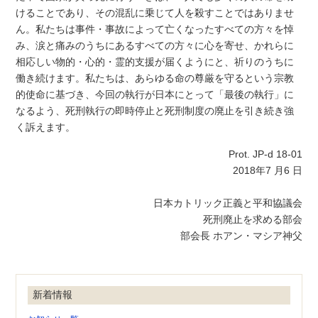
けることであり、その混乱に乗じて人を殺すことではありませ
ん。私たちは事件・事故によって亡くなったすべての方々を悼
み、涙と痛みのうちにあるすべての方々に心を寄せ、かれらに
相応しい物的・心的・霊的支援が届くようにと、祈りのうちに
働き続けます。私たちは、あらゆる命の尊厳を守るという宗教
的使命に基づき、今回の執行が日本にとって「最後の執行」に
なるよう、死刑執行の即時停止と死刑制度の廃止を引き続き強
く訴えます。
Prot. JP-d 18-01
2018年7 月6 日
日本カトリック正義と平和協議会
死刑廃止を求める部会
部会長 ホアン・マシア神父
新着情報