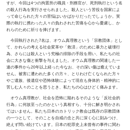
すが、今回は4つの拘置所の職員・刑務官が、死刑執行という名
の殺人行為を実行させられました。殺人という苦役を国家によ
って命じられた方々の苦悩はいかばかりだったでしょうか。実
際の執行に携わった人々の負わされた苦痛を心から憂慮し、か
れらのために祈りを捧げます。
今回執行された7名は、オウム真理教という「宗教団体」とし
て、かれらの考える社会変革や「救済」のために暴力と破壊行
為、さらには殺人という究極の排除の手段を用い、私たちの社
会に大きな傷と衝撃を与えました。オウム真理教の関連した一
連の事件から20年以上経った今なお、その深い傷は癒えていま
せん。被害に遭われた多くの方々、とりわけ亡くなられた方々
やご遺族、後遺症や恐怖体験によって現在も身体的・精神的に
苦しむ人々のことを思うとき、私たちの心はひどく痛みます。
オウム真理教が、社会を恐怖に陥れるそのような「反社会的
行為」に何故至ったのかという真相すら、十分に解き明かされ
てはいません。私たち日本のカトリック教会は既存の宗教団体
の一つとして、そのことを自戒の念と共に深く心に刻みつけ、
絶えず問い続けています。日本の犯罪史上未曾有の事件に関わ