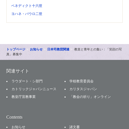
ベネディクト十六世
ヨハネ・パウロ二世
トップページ
お知らせ
日本司教団関連
教皇と青年との集い：「笑顔の写
真」募集中
関連サイト
ラウダート・シ部門
学校教育委員会
カトリックジャパンニュース
カリタスジャパン
教皇庁宣教事業
「教会の祈り」オンライン
Contents
お知らせ
諸文書