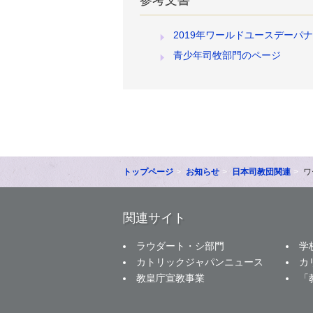
2019年ワールドユースデーパ
青少年司牧部門のページ
トップページ
お知らせ
日本司教団関連
ワ
関連サイト
ラウダート・シ部門
学
カトリックジャパンニュース
カ
教皇庁宣教事業
「