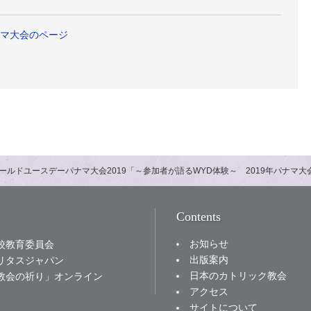
ナマ大会のページ
ールドユースデーパナマ大会2019「～参加者が語るWYD体験～ 2019年パナマ
Contents
お知らせ
校教育委員会
出版案内
リタスジャパン
日本のカトリック教会
教会の祈り」オンライン
アクセス
サイトについて