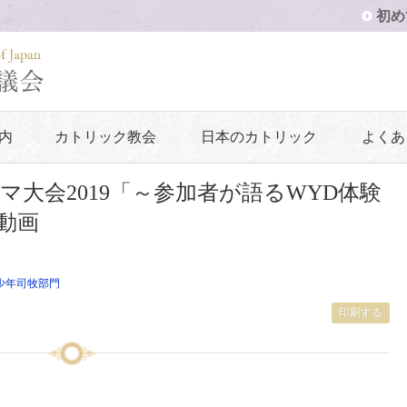
初め
内
カトリック教会
日本のカトリック
よくあ
大会2019「～参加者が語るWYD体験
」動画
少年司牧部門
印刷する