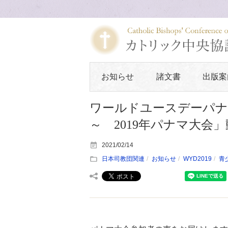
お知らせ
諸文書
出版案
ワールドユースデーパナマ
～ 2019年パナマ大会
2021/02/14
日本司教団関連
お知らせ
WYD2019
青