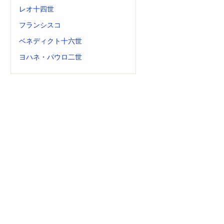
レオ十四世
フランシスコ
ベネディクト十六世
ヨハネ・パウロ二世