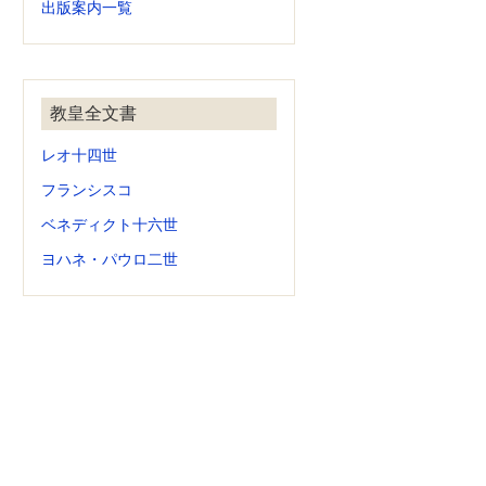
出版案内一覧
教皇全文書
レオ十四世
フランシスコ
ベネディクト十六世
ヨハネ・パウロ二世