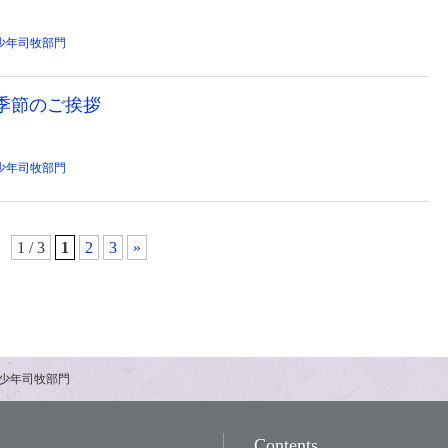
少年司牧部門
り季節のご挨拶
少年司牧部門
1 / 3
1
2
3
»
少年司牧部門
Contents