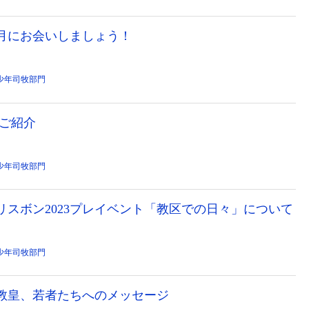
年８月にお会いしましょう！
少年司牧部門
のご紹介
少年司牧部門
リスボン2023プレイベント「教区での日々」について
少年司牧部門
」教皇、若者たちへのメッセージ