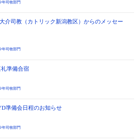
少年司牧部門
成井大介司教（カトリック新潟教区）からのメッセー
少年司牧部門
歩巡礼準備合宿
少年司牧部門
WYD準備会日程のお知らせ
少年司牧部門