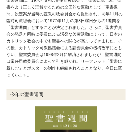
聖書週間は、1976年5月の定例司教総会で、聖書に親しみ、聖
書をより正しく理解するための全国的な運動として「聖書週
間」設定案が当時の宣教司牧委員会から提出され、同年11月の
臨時司教総会において1977年11月の第3日曜日からの1週間を
「聖書週間」とすることが決定されました。さらに、聖書委員
会の発足と同時に委員による活発な啓蒙活動によって、日本の
カトリック教会の中でも聖書への関心が高まってきました。そ
の後、カトリック司教協議会による諸委員会の機構改革にとも
ない、聖書委員会は1998年2月に解消されましたが、聖書週間
は常任司教委員会によって引き継がれ、リーフレット「聖書に
親しむ」とポスターの制作も継続されることとなり、今日に至
っています。
今年の聖書週間