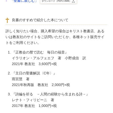
「聖書に親しむ」
ダウンロード（PDF2.0MB）
良書のすすめで紹介した本について
詳しく知りたい場合、購入希望の場合はキリスト教書店、ある
いは教友社のサイトをご訪問いただくか、各種ネット販売サイ
トをご利用ください。
『正教会の暦で読む 毎日の福音』
イラリオン・アルフェエフ 著 小野成信 訳
2021年 教友社 3,600円+税
『主日の聖書解説〈C年〉』
雨宮慧 著
2021年秋再版 教友社 2,000円+税
『詩編を祈る －人間の経験から生まれる詩－』
レナト・フィリピーニ 著
2017年 教友社 1,000円+税