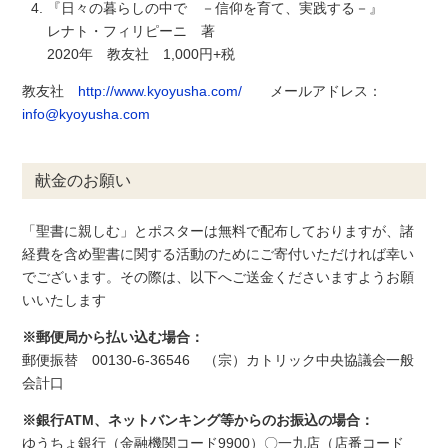
『日々の暮らしの中で －信仰を育て、実践する－』
レナト・フィリピーニ 著
2020年 教友社 1,000円+税
教友社
http://www.kyoyusha.com/
メールアドレス：
info@kyoyusha.com
献金のお願い
「聖書に親しむ」とポスターは無料で配布しておりますが、諸
経費を含め聖書に関する活動のためにご寄付いただければ幸い
でございます。その際は、以下へご送金くださいますようお願
いいたします
※郵便局から払い込む場合：
郵便振替 00130-6-36546 （宗）カトリック中央協議会一般
会計口
※銀行ATM、ネットバンキング等からのお振込の場合：
ゆうちょ銀行（金融機関コード9900）〇一九店（店番コード