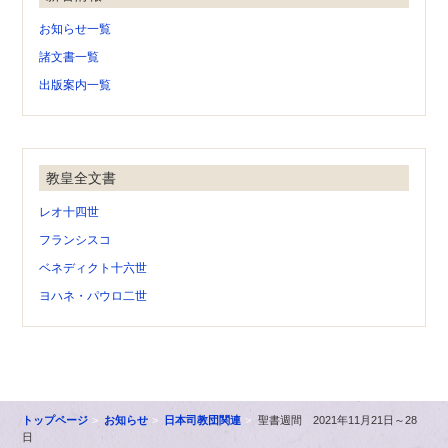
お知らせ一覧
諸文書一覧
出版案内一覧
教皇全文書
レオ十四世
フランシスコ
ベネディクト十六世
ヨハネ・パウロ二世
トップページ
お知らせ
日本司教団関連
聖書週間 2021年11月21日～28
日