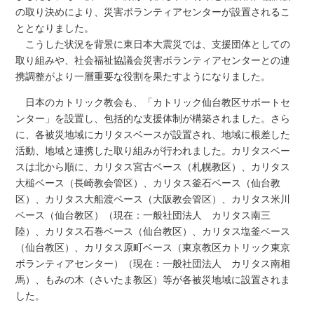
の取り決めにより、災害ボランティアセンターが設置されるこ
ととなりました。
こうした状況を背景に東日本大震災では、支援団体としての
取り組みや、社会福祉協議会災害ボランティアセンターとの連
携調整がより一層重要な役割を果たすようになりました。
日本のカトリック教会も、「カトリック仙台教区サポートセ
ンター」を設置し、包括的な支援体制が構築されました。さら
に、各被災地域にカリタスベースが設置され、地域に根差した
活動、地域と連携した取り組みが行われました。カリタスベー
スは北から順に、カリタス宮古ベース（札幌教区）、カリタス
大槌ベース（長崎教会管区）、カリタス釜石ベース（仙台教
区）、カリタス大船渡ベース（大阪教会管区）、カリタス米川
ベース（仙台教区）（現在：一般社団法人 カリタス南三
陸）、カリタス石巻ベース（仙台教区）、カリタス塩釜ベース
（仙台教区）、カリタス原町ベース（東京教区カトリック東京
ボランティアセンター）（現在：一般社団法人 カリタス南相
馬）、もみの木（さいたま教区）等が各被災地域に設置されま
した。