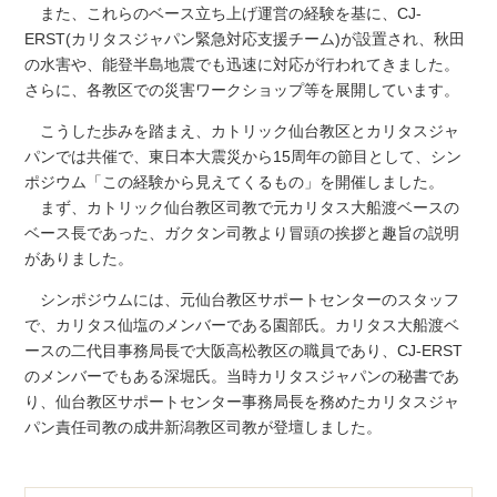
また、これらのベース立ち上げ運営の経験を基に、CJ-
ERST(カリタスジャパン緊急対応支援チーム)が設置され、秋田
の水害や、能登半島地震でも迅速に対応が行われてきました。
さらに、各教区での災害ワークショップ等を展開しています。
こうした歩みを踏まえ、カトリック仙台教区とカリタスジャ
パンでは共催で、東日本大震災から15周年の節目として、シン
ポジウム「この経験から見えてくるもの」を開催しました。
まず、カトリック仙台教区司教で元カリタス大船渡ベースの
ベース長であった、ガクタン司教より冒頭の挨拶と趣旨の説明
がありました。
シンポジウムには、元仙台教区サポートセンターのスタッフ
で、カリタス仙塩のメンバーである園部氏。カリタス大船渡ベ
ースの二代目事務局長で大阪高松教区の職員であり、CJ-ERST
のメンバーでもある深堀氏。当時カリタスジャパンの秘書であ
り、仙台教区サポートセンター事務局長を務めたカリタスジャ
パン責任司教の成井新潟教区司教が登壇しました。