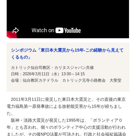
シンポジウム「東日本大震災から15年-この経験から見えて
くるもの」
カトリック仙台司教区・カリタスジャパン共催
日時：2026年3月11日（水）13:00～14:15
会場：仙台教区カテドラル カトリック元寺小路教会 大聖堂
2011年3月11日に発災した東日本大震災と、その直後の東京
電力福島第一原発事故による放射能災害から15年が経ちまし
た。
阪神・淡路大震災が発災した1995年は、「ボランティア０
年」とも言われ、個々のボランティア中心の支援活動が行われ
ましたが、その後NPO法案が可決され、行政と社会福祉協議会