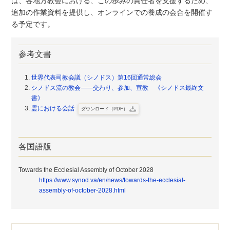
は、各地方教会における、この歩みの責任者を支援するため、
追加の作業資料を提供し、オンラインでの養成の会合を開催す
る予定です。
参考文書
世界代表司教会議（シノドス）第16回通常総会
シノドス流の教会――交わり、参加、宣教 《シノドス最終文
書》
霊における会話
ダウンロード（PDF）
各国語版
Towards the Ecclesial Assembly of October 2028
https://www.synod.va/en/news/towards-the-ecclesial-
assembly-of-october-2028.html