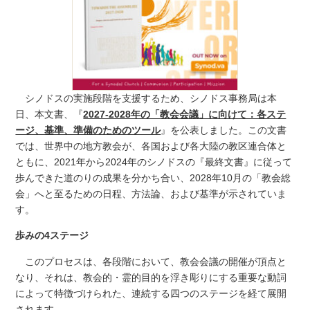
シノドスの実施段階を支援するため、シノドス事務局は本
日、本文書、『
2027-2028年の「教会会議」に向けて：各ステ
ージ、基準、準備のためのツール
』を公表しました。この文書
では、世界中の地方教会が、各国および各大陸の教区連合体と
ともに、2021年から2024年のシノドスの『最終文書』に従って
歩んできた道のりの成果を分かち合い、2028年10月の「教会総
会」へと至るための日程、方法論、および基準が示されていま
す。
歩みの4ステージ
このプロセスは、各段階において、教会会議の開催が頂点と
なり、それは、教会的・霊的目的を浮き彫りにする重要な動詞
によって特徴づけられた、連続する四つのステージを経て展開
されます。