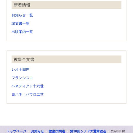
新着情報
お知らせ一覧
諸文書一覧
出版案内一覧
教皇全文書
レオ十四世
フランシスコ
ベネディクト十六世
ヨハネ・パウロ二世
トップページ
お知らせ
教皇庁関連
第16回シノドス通常総会
2028年10