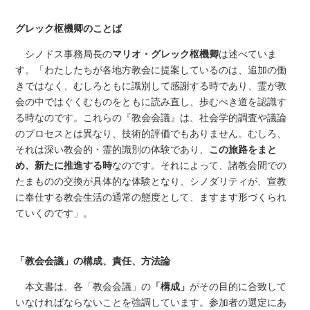
グレック枢機卿のことば
シノドス事務局長の
マリオ・グレック枢機卿
は述べていま
す。「わたしたちが各地方教会に提案しているのは、追加の働
きではなく、むしろともに識別して感謝する時であり、霊が教
会の中ではぐくむものをともに読み直し、歩むべき道を認識す
る時なのです。これらの『教会会議』は、社会学的調査や議論
のプロセスとは異なり、技術的評価でもありません。むしろ、
それは深い教会的・霊的識別の体験であり、
この旅路をまと
め、新たに推進する時
なのです。それによって、諸教会間での
たまものの交換が具体的な体験となり、シノダリティが、宣教
に奉仕する教会生活の通常の態度として、ますます形づくられ
ていくのです」。
「教会会議」の構成、責任、方法論
本文書は、各「教会会議」の
「構成」
がその目的に合致して
いなければならないことを強調しています。参加者の選定にあ