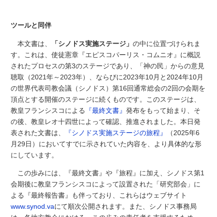
ツールと同伴
本文書は、
「シノドス実施ステージ」
の中に位置づけられま
す。これは、使徒憲章『エピスコパーリス・コムニオ』に概説
されたプロセスの第3のステージであり、「神の民」からの意見
聴取（2021年～2023年）、ならびに2023年10月と2024年10月
の世界代表司教会議（シノドス）第16回通常総会の2回の会期を
頂点とする開催のステージに続くものです。このステージは、
教皇フランシスコによる
『最終文書』
発布をもって始まり、そ
の後、教皇レオ十四世によって確認、推進されました。本日発
表された文書は、
『シノドス実施ステージの旅程』
（2025年6
月29日）においてすでに示されていた内容を、より具体的な形
にしています。
この歩みには、『最終文書』や『旅程』に加え、シノドス第1
会期後に教皇フランシスコによって設置された「研究部会」に
よる『最終報告書』も伴っており、これらはウェブサイト
www.synod.va
にて順次公開されます。また、シノドス事務局