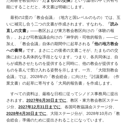
た経験を教会間の
「たまものの交換」
という論理の中で共有可
能にすることだと、本文書は明確にします。
最初の2度の「教会会議」（地方と国レベルのもの）では、互
いに補完し合う二つの文書が作成されます。すなわち、
「読み
直しの文書」
――教区および東方教会教区向けの「体験の報
告」、および司教協議会向けの「神学的・司牧的報告」――に
加え、「教会会議」自体の期間中に起草される
「他の地方教会
への書簡」
です。まさにこの後者の文書こそが、たまものの交
換における具体的な手段となります。つまり、各共同体は、自
らが成熟させたものを提供すると同時に、他の教会が提供する
ものを喜んで受け入れる姿勢を示します。一方、「大陸別教会
会議」では、2028年の「教会総会」に向けた『討議要綱』（作
業文書）の起草に寄与する「大局的報告書」を作成します。
すべての資料は、厳格な日程に従ってシノドス事務局に提出
されます。
2027年6月30日までに
、教区・東方教会教区ステー
ジ分、
2027年12月31日までに
、各国司教協議会ステージ分、
2028年4月30日までに
、大陸ステージ分が、2028年10月の「教
会総会」準備のために提出されることになっています。