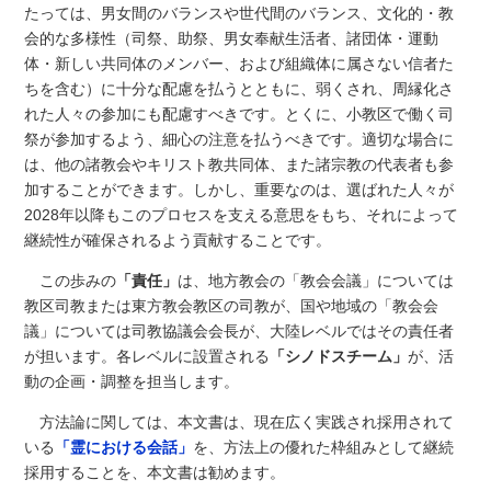
たっては、男女間のバランスや世代間のバランス、文化的・教
会的な多様性（司祭、助祭、男女奉献生活者、諸団体・運動
体・新しい共同体のメンバー、および組織体に属さない信者た
ちを含む）に十分な配慮を払うとともに、弱くされ、周縁化さ
れた人々の参加にも配慮すべきです。とくに、小教区で働く司
祭が参加するよう、細心の注意を払うべきです。適切な場合に
は、他の諸教会やキリスト教共同体、また諸宗教の代表者も参
加することができます。しかし、重要なのは、選ばれた人々が
2028年以降もこのプロセスを支える意思をもち、それによって
継続性が確保されるよう貢献することです。
この歩みの
「責任」
は、地方教会の「教会会議」については
教区司教または東方教会教区の司教が、国や地域の「教会会
議」については司教協議会会長が、大陸レベルではその責任者
が担います。各レベルに設置される
「シノドスチーム」
が、活
動の企画・調整を担当します。
方法論に関しては、本文書は、現在広く実践され採用されて
いる
「霊における会話」
を、方法上の優れた枠組みとして継続
採用することを、本文書は勧めます。