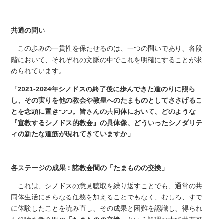
共通の問い
この歩みの一貫性を保たせるのは、一つの問いであり、各段
階において、それぞれの文脈の中でこれを明確にすることが求
められています。
「2021-2024年シノドスの終了後に歩んできた道のりに照ら
し、その実りを他の教会や教皇へのたまものとしてささげるこ
とを念頭に置きつつ。皆さんの共同体において、どのような
『宣教するシノドス的教会』の具体像、どういったシノダリテ
ィの新たな道筋が現れてきていますか」
各ステージの成果：諸教会間の「たまものの交換」
これは、シノドスの意見聴取を繰り返すことでも、通常の共
同体生活にさらなる任務を加えることでもなく、むしろ、すで
に体験したことを読み直し、その成果と困難を認識し、得られ