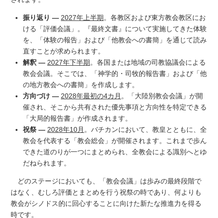
振り返り —
2027年上半期
。各教区および東方教会教区にお
ける「評価会議」。『最終文書』について実施してきた体験
を、「体験の報告」および「他教会への書簡」を通じて読み
直すことが求められます。
解釈 —
2027年下半期
。各国または地域の司教協議会による
教会会議。そこでは、「神学的・司牧的報告書」および「他
の地方教会への書簡」を作成します。
方向づけ —
2028年最初の4カ月
。「大陸別教会会議」が開
催され、そこから共有された優先事項と方向性を特定できる
「大局的報告書」が作成されます。
祝祭 —
2028年10月
。バチカンにおいて、教皇とともに、全
教会を代表する「教会総会」が開催されます。これまで歩ん
できた道のりが一つにまとめられ、全教会による識別へとゆ
だねられます。
どのステージにおいても、「教会会議」は歩みの最終段階で
はなく、むしろ評価とまとめを行う祝祭の時であり、何よりも
教会がシノドス的に回心することに向けた新たな推進力を得る
時です。