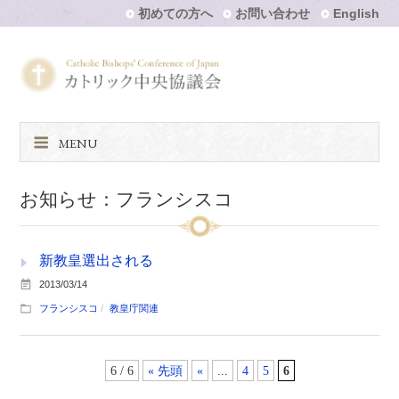
初めての方へ
お問い合わせ
English
MENU
お知らせ：フランシスコ
新教皇選出される
2013/03/14
フランシスコ
教皇庁関連
6 / 6
« 先頭
«
...
4
5
6