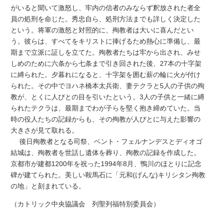
がいると聞いて激怒し、牢内の信者のみならず釈放された者全
員の処刑を命じた。秀忠自ら、処刑方法までも詳しく決定した
という。将軍の激怒と対照的に、殉教者は大いに喜んだとい
う。彼らは、すべてをキリストに捧げるため熱心に準備し、最
期まで立派に証しを立てた。殉教者たちは牢から出され、みせ
しめのために六条から七条まで引き回された後、27本の十字架
に縛られた。夕暮れになると、十字架を囲む薪の輪に火が付け
られた。その中でヨハネ橋本太兵衛、妻テクラと5人の子供の殉
教が、とくに人びとの目を引いたという。3人の子供と一緒に縛
られたテクラは、最期までわが子らを堅く抱き締めていた。当
時の役人たちの記録からも、その殉教が人びとに与えた影響の
大きさが見て取れる。
後日殉教者となる司祭、ベント・フェルナンデスとディオゴ
結城は、殉教者を世話し遺体を葬り、殉教の記録を作成した。
京都市が建都1200年を祝った1994年8月、鴨川のほとりに記念
碑が建てられた。美しい鞍馬石に「元和(げんな)キリシタン殉教
の地」と刻まれている。
（カトリック中央協議会 列聖列福特別委員会）