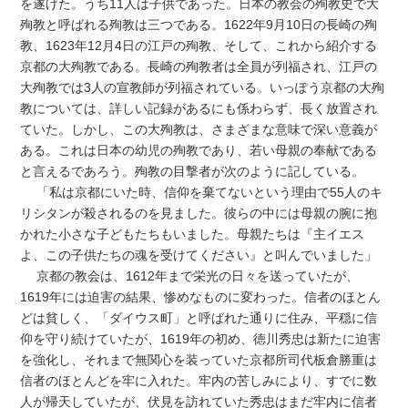
を遂げた。うち11人は子供であった。日本の教会の殉教史で大
殉教と呼ばれる殉教は三つである。1622年9月10日の長崎の殉
教、1623年12月4日の江戸の殉教、そして、これから紹介する
京都の大殉教である。長崎の殉教者は全員が列福され、江戸の
大殉教では3人の宣教師が列福されている。いっぽう京都の大殉
教については、詳しい記録があるにも係わらず、長く放置され
ていた。しかし、この大殉教は、さまざまな意味で深い意義が
ある。これは日本の幼児の殉教であり、若い母親の奉献である
と言えるであろう。殉教の目撃者が次のように記している。
「私は京都にいた時、信仰を棄てないという理由で55人のキ
リシタンが殺されるのを見ました。彼らの中には母親の腕に抱
かれた小さな子どもたちもいました。母親たちは『主イエス
よ、この子供たちの魂を受けてください』と叫んでいました」
京都の教会は、1612年まで栄光の日々を送っていたが、
1619年には迫害の結果、惨めなものに変わった。信者のほとん
どは貧しく、「ダイウス町」と呼ばれた通りに住み、平穏に信
仰を守り続けていたが、1619年の初め、徳川秀忠は新たに迫害
を強化し、それまで無関心を装っていた京都所司代板倉勝重は
信者のほとんどを牢に入れた。牢内の苦しみにより、すでに数
人が帰天していたが、伏見を訪れていた秀忠はまだ牢内に信者