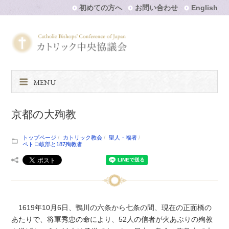
初めての方へ
お問い合わせ
English
MENU
京都の大殉教
トップページ
カトリック教会
聖人・福者
ペトロ岐部と187殉教者
1619年10月6日、鴨川の六条から七条の間、現在の正面橋の
あたりで、将軍秀忠の命により、52人の信者が火あぶりの殉教