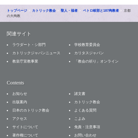
トップページ
カトリック教会
聖人・福者
ペトロ岐部と187殉教者
京都
の大殉教
関連サイト
ラウダート・シ部門
学校教育委員会
カトリックジャパンニュース
カリタスジャパン
教皇庁宣教事業
「教会の祈り」オンライン
Contents
お知らせ
諸文書
出版案内
カトリック教会
日本のカトリック教会
よくある質問
アクセス
こよみ
サイトについて
免責・注意事項
著作権について
お問い合わせ