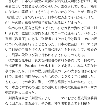
さらに、日本での調査の最後の段階で証人喚問が行われ、殉
教者について知名度がどのくらいか、崇敬されているか、福者
になるのに障碍（しょうがい）がないかなどのことが、聞き取
り調査という形で行われた。日本の数カ所でそれが行われた
が、その際も旅費が実費で支給されるにとどまった。
集められた証言と莫大（ばくだい）な殉教の資料は荘厳に封
印されて、教皇庁大使館を通してローマに送られた。バチカン
市国（教皇庁）にある「列聖省」はそれを受け取り、その内容
について審議を行うこととなった。日本の教会は、ローマにお
いて列福の申請を行う人（申請代理人）をお願いして、彼を通
して列福の段取りが執り行われるようになるのである。
彼の主な仕事は、莫大な殉教者の資料を要約して一冊の本、
列福審査書（Positio）を作成することである。これは大変な仕
事であったが、日本の歴史調査委員の一人の大きな働きのおか
げで、随分と時間がかかったものの、２００５年に完成した。
もちろん、その出版に際して必要な経費が支払われた。そし
て、本当にすずめの涙ほどの謝礼と日本の電気製品をローマの
申請代理人に贈った。
列福審査書は「列聖省」より、ローマにおける歴史調査委員
会に回され、審査終了。その後、神学者委員会でも列福を