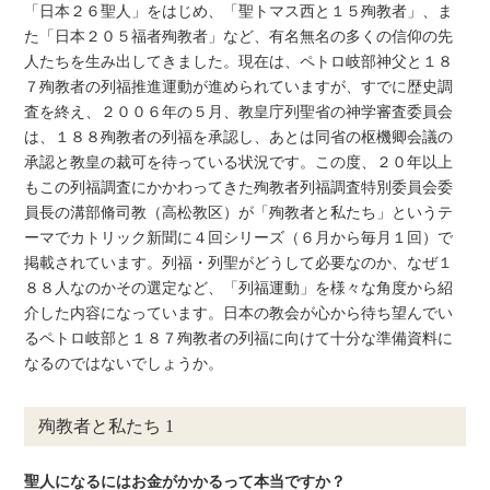
「日本２６聖人」をはじめ、「聖トマス西と１５殉教者」、ま
た「日本２０５福者殉教者」など、有名無名の多くの信仰の先
人たちを生み出してきました。現在は、ペトロ岐部神父と１８
７殉教者の列福推進運動が進められていますが、すでに歴史調
査を終え、２００６年の５月、教皇庁列聖省の神学審査委員会
は、１８８殉教者の列福を承認し、あとは同省の枢機卿会議の
承認と教皇の裁可を待っている状況です。この度、２０年以上
もこの列福調査にかかわってきた殉教者列福調査特別委員会委
員長の溝部脩司教（高松教区）が「殉教者と私たち」というテ
ーマでカトリック新聞に４回シリーズ（６月から毎月１回）で
掲載されています。列福・列聖がどうして必要なのか、なぜ１
８８人なのかその選定など、「列福運動」を様々な角度から紹
介した内容になっています。日本の教会が心から待ち望んでい
るペトロ岐部と１８７殉教者の列福に向けて十分な準備資料に
なるのではないでしょうか。
殉教者と私たち 1
聖人になるにはお金がかかるって本当ですか？