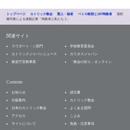
トップページ
カトリック教会
聖人・福者
ペトロ岐部と187殉教者
溝部
脩司教による連載記事「殉教者と私たち 1」
関連サイト
ラウダート・シ部門
学校教育委員会
カトリックジャパンニュース
カリタスジャパン
教皇庁宣教事業
「教会の祈り」オンライン
Contents
お知らせ
諸文書
出版案内
カトリック教会
日本のカトリック教会
よくある質問
アクセス
こよみ
サイトについて
免責・注意事項