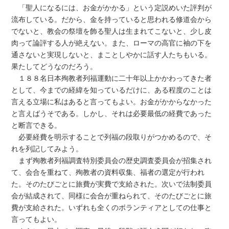
「聖人になるには、お金がかかる」という定説めいた評判が
流布している。だから、金を持っていると思われる修道会から
でないと、教会の祭壇を飾る聖人は生まれてこないと、少し皮
肉って論評する人が絶えない。また、ローマの高官に袖の下を
通さないと実現しないと、まことしやかに話す人たちもいる。
果たしてどうなのだろう。
１８８名日本殉教者列福運動に二十年以上かかわってきた者
として、今までの経緯を知っているだけに、ある程度のことは
言える立場に私はあると言ってもよい。お金がかからなかった
と言えばうそである。しかし、それは必要最低の経費であった
と断言できる。
必要経費を明示することで列福の段取りがつかめるので、そ
れを列記してみよう。
まず殉教者列福調査特別委員会の歴史調査委員会が招集され
て、会合を重ねて、殉教者の資料収集、福者の選定が行われ
た。そのたびごとに旅費が実費で支給された。次いで法制委員
会が結成されて、同様に会合が重ねられて、そのたびごとに旅
費が支給された。いずれも全くのボランティアとしての仕事と
言ってもよい。