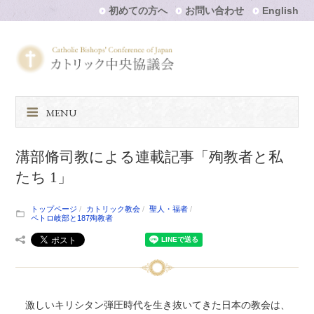
初めての方へ
お問い合わせ
English
MENU
溝部脩司教による連載記事「殉教者と私
たち 1」
トップページ
カトリック教会
聖人・福者
ペトロ岐部と187殉教者
激しいキリシタン弾圧時代を生き抜いてきた日本の教会は、