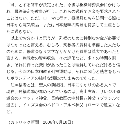
「可」とする答申が決定された。今後は枢機卿委員会にかけら
れ、最終決定を教皇が行う。これらの過程でお金を要求された
ことはない。ただ、ローマに行き、枢機卿たちを訪問する際に
日本から電気製品、または日本趣味の陶器を持参して土産とし
たに過ぎない。
以上でお分かりと思うが、列福のために特別なお金が必要で
はなかったと言える。むしろ、殉教者の資料を準備した人たち
のために、修道会なり大学なりがかけた費用は莫大であったと
言える。殉教者の資料収集、その評価など、多くの時間を割
き、それに伴った費用があったことは理解していただけると信
じる。今回の日本殉教者列福運動は、それに関心と熱意をもっ
たボランティアの純粋な活動のたまものであった。
注＝福者とは、聖人の前段階。日本にゆかりのある人々で、
現在、列福運動が進められているのは、高山右近、サレジオ修
道会のチマッティ神父、長崎教区の中村長八神父（ブラジルで
逝去）、イエズス会のペドロ・アルペ神父（ローマで逝去）な
ど。
（カトリック新聞 2006年6月18日）