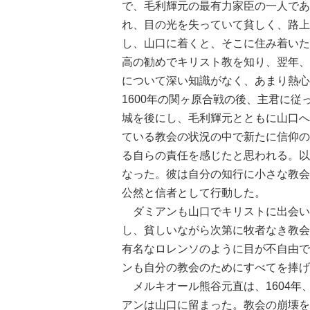
で、毛利輝元の最有力家臣の一人であ
れ、目の光を失っていて貧しく、路上
し、山口に着くと、そこに住み着いた。
高の勧めでキリスト教を知り、翌年、
について深い知識がなく、あまり熱心
1600年の関ヶ原合戦の後、主君に従
城を後にし、毛利輝元とともに山口へ
ている教会の状況の中で新たに信仰の
る自らの責任を感じたと思われる。以
なった。彼は自分の知行に小さな教会
公然と信者として行動した。
ダミアンも山口でキリストに出会い
し、貧しいながら次第に牧者なき教会
有名なロレンソのように目が不自由で
ンも自分の教会のためにすべてを捧げ
メルキオール熊谷元直は、1604年
アンは山口に留まった。教会の崩壊を