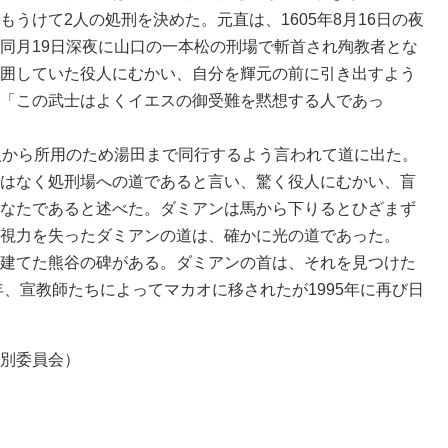
うけて2人の処刑を決めた。元直は、1605年8月16日の夜
同月19日深夜に山口の一本松の刑場で斬首され殉教者とな
囲していた役人にむかい、自分を輝元の前に引き出すよう
「この武士はよくイエスの御受難を黙想する人であっ
人から所用のため湯田まで同行するよう言われて道に出た。
はなく処刑場への道であると言い、驚く役人にむかい、盲
なたであると述べた。ダミアンは馬から下りるとひざまず
視力を失ったダミアンの道は、確かに光の道であった。
建てた熊谷の碑がある。ダミアンの首は、それを見つけた
年、宣教師たちによってマカオに移されたが1995年に再び日
別委員会）