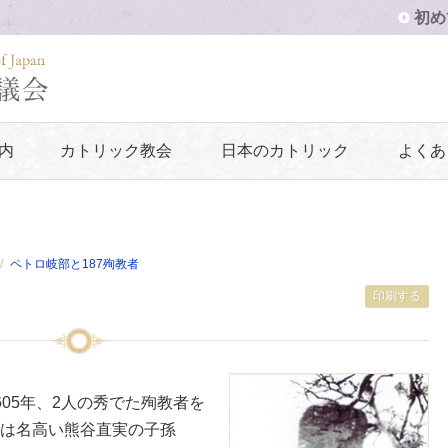
初め
内
カトリック教会
日本のカトリック
よくあ
ペトロ岐部と187殉教者
印刷する
05年、2人の秀でた殉教者を
は名高い熊谷直実の子孫