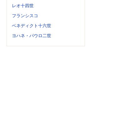
レオ十四世
フランシスコ
ベネディクト十六世
ヨハネ・パウロ二世