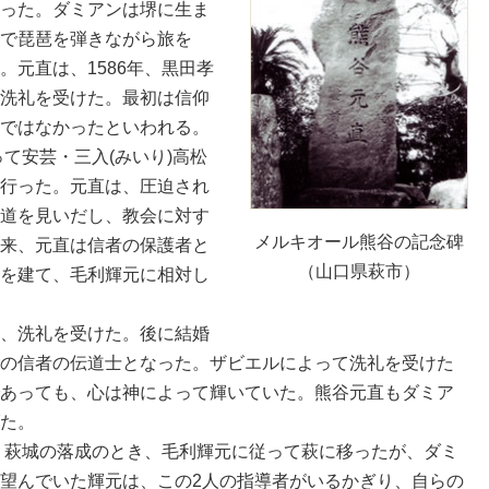
った。ダミアンは堺に生ま
で琵琶を弾きながら旅を
元直は、1586年、黒田孝
洗礼を受けた。最初は信仰
ではなかったといわれる。
って安芸・三入(みいり)高松
行った。元直は、圧迫され
道を見いだし、教会に対す
メルキオール熊谷の記念碑
来、元直は信者の保護者と
（山口県萩市）
を建て、毛利輝元に相対し
、洗礼を受けた。後に結婚
の信者の伝道士となった。ザビエルによって洗礼を受けた
あっても、心は神によって輝いていた。熊谷元直もダミア
た。
、萩城の落成のとき、毛利輝元に従って萩に移ったが、ダミ
望んでいた輝元は、この2人の指導者がいるかぎり、自らの