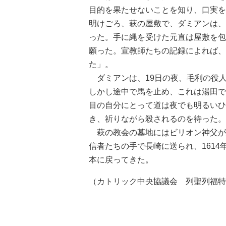
目的を果たせないことを知り、口実をも
明けごろ、萩の屋敷で、ダミアンは、
った。手に縄を受けた元直は屋敷を包
願った。宣教師たちの記録によれば、
た」。
ダミアンは、19日の夜、毛利の役
しかし途中で馬を止め、これは湯田で
目の自分にとって道は夜でも明るいひ
き、祈りながら殺されるのを待った。
萩の教会の墓地にはビリオン神父が
信者たちの手で長崎に送られ、1614
本に戻ってきた。
（カトリック中央協議会 列聖列福特