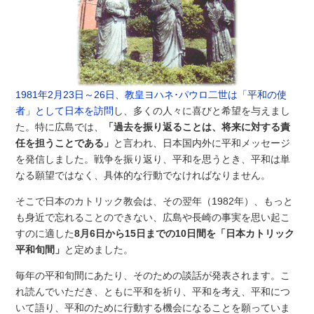
1981年2月23日～26日、教皇ヨハネ･パウロ二世は「平和の使
者」として日本を訪問
し、多くの人々に喜びと希望を与えまし
た。特に広島では、
「過去を振り返ることは、将来に対する責
任を担うことである」
と言われ、日本国内外に平和メッセージ
を発信しました。戦争を振り返り、平和を思うとき、平和は単
なる願望ではなく、具体的な行動でなければなりません。
そこで日本のカトリック教会は、その翌年（1982年）、もっと
も身近で忘れることのできない、広島や長崎の事実を思い起こ
すのに適した
8月6日から15日までの10日間を「日本カトリック
平和旬間」
と定めました。
毎年の平和旬間にあたり、そのための談話が発表されます。こ
れ読んでいただき、ともに平和を祈り、平和を考え、平和につ
いて語り、平和のために行動する機会になることを願っていま