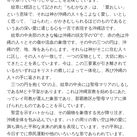
寄り添っていらっしゃることを意味しています。
紋章に標語として記された「ちむがなさ」は、「愛おしい」
という意味で、それは神が沖縄の人々をこよなく愛し、いとし
く思って、「はらわた」がかきむしられるほどのものであると
いうあの深い愛に通じる心を一言で表現する沖縄語です。
紋章の中央部の大きな輪は沖縄の頭文字の“O”で、赤の色は沖
縄の人々とその傷や流血の象徴です。その中の三つの円は、沖
縄の空、地、海をあらわします。それらは神がそこに住む人々
に託し、その人々が一致して、一つの宝物として、大切に抱い
てきたことを表しています。今は、この三要素が引き離されて
いるがいずれはキリストの癒しによって一体化し、再び沖縄の
人々の手に返されます。
三つの円を抱く“O”の上、紋章の中央には聖母マリアのしるし
であるMと十字架があります。これは沖縄宣教を始めるにあた
ってレイ司教が選んだ象形であり、那覇教区が聖母マリアに捧
げられたものであることを示しています。
聖霊を示すハトからは、その賜物を象徴する光が降り注ぎ、
沖縄全体を包み込んでいます。ハトの周りの青い空は神の愛に
満ち満ちた平和な未来の約束を表現しています。その平和は、
今日すでに県民運動や他のいろいろな形であらわれています。