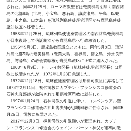
区とシカゴ管区に分かれ、琉球列島はニューヨーク管区に委託
された。同年2月28日、ローマ布教聖省は奄美群島を除く南西諸
島の北部8島（宝島、小宝島、悪石島、諏訪瀬島、平島、臥蛇
島、中之島、口之島）を琉球列島使徒座管理区から鹿児島使徒
座知牧区へ移管した。
1953年12月25日、琉球列島使徒座管理区の南西諸島奄美群島
が日本復帰して信託統治から鹿児島県へ行政移管した。
1955年5月3日、鹿児島教区設立とともに、同年5月8日、琉球
列島北部5島の奄美群島（奄美大島、喜界島、徳之島、沖永良部
島、与論島）の教会管轄権が鹿児島教区に正式に編入された。
1968年6月9日、Ｆ．レイ教区長（琉球使徒座管理区長）は司
教に叙階されたが、1972年1月23日急逝した。
1972年12月18日、琉球使徒座管理区は那覇司教区に昇格して
1973年2月11日、初代司教にカプチン・フランシスコ修道会の
石神忠真郎師が叙階されて那覇教区司教に就任した。
1997年1月24日、石神司教の引退に伴い、コンベンツアル聖
フランシスコ修道会の押川壽夫師が那覇司教に任命され、同年5
月25日、司教に叙階された。
2017年12月9日、押川司教の引退願いが受理され、カプチ
ン・フランシスコ修道会のウェイン・バーント神父が那覇司教