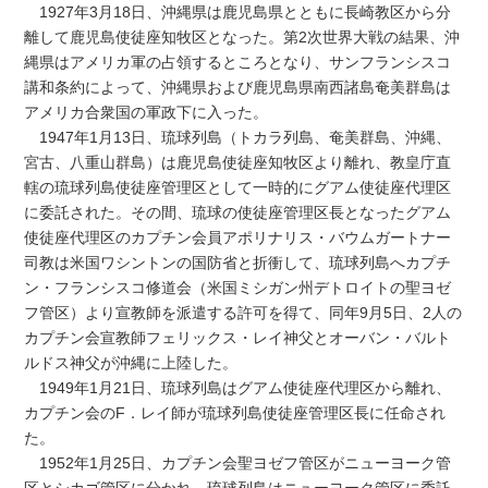
1927年3月18日、沖縄県は鹿児島県とともに長崎教区から分
離して鹿児島使徒座知牧区となった。第2次世界大戦の結果、沖
縄県はアメリカ軍の占領するところとなり、サンフランシスコ
講和条約によって、沖縄県および鹿児島県南西諸島奄美群島は
アメリカ合衆国の軍政下に入った。
1947年1月13日、琉球列島（トカラ列島、奄美群島、沖縄、
宮古、八重山群島）は鹿児島使徒座知牧区より離れ、教皇庁直
轄の琉球列島使徒座管理区として一時的にグアム使徒座代理区
に委託された。その間、琉球の使徒座管理区長となったグアム
使徒座代理区のカプチン会員アポリナリス・バウムガートナー
司教は米国ワシントンの国防省と折衝して、琉球列島へカプチ
ン・フランシスコ修道会（米国ミシガン州デトロイトの聖ヨゼ
フ管区）より宣教師を派遣する許可を得て、同年9月5日、2人の
カプチン会宣教師フェリックス・レイ神父とオーバン・バルト
ルドス神父が沖縄に上陸した。
1949年1月21日、琉球列島はグアム使徒座代理区から離れ、
カプチン会のF．レイ師が琉球列島使徒座管理区長に任命され
た。
1952年1月25日、カプチン会聖ヨゼフ管区がニューヨーク管