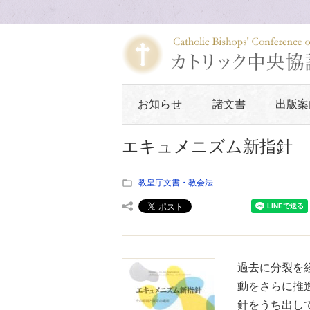
お知らせ
諸文書
出版案
エキュメニズム新指針 
教皇庁文書・教会法
過去に分裂を
動をさらに推
針をうち出し