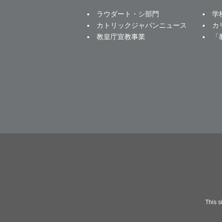
ラウダート・シ部門
学
カトリックジャパンニュース
カ
教皇庁宣教事業
「
This 