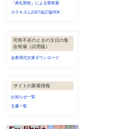
『典礼聖歌』による聖歌案
カテキズム2267改訂版PDF
司祭不在のときの主日の集
会祭儀（試用版）
会衆用式次第ダウンロード
サイトの新着情報
お知らせ一覧
文書一覧