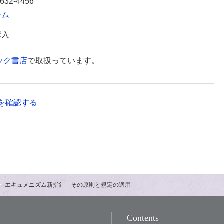
5632-4456
ーム
購入
ック書店
で取扱っています。
を確認する
エキュメニズム新指針 その原則と規定の適用
Contents