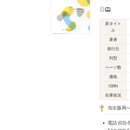
原タイト
ル
著者
発行日
判型
ページ数
価格
ISBN
在庫状況
当出版局
電話 (03)-