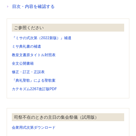
目次・内容を確認する
ご参照ください
『ミサの式次第（2022新版）』補遺
ミサ典礼書の補遺
教皇文書原タイトル対照表
全文公開書籍
修正・訂正・正誤表
『典礼聖歌』による聖歌案
カテキズム2267改訂版PDF
司祭不在のときの主日の集会祭儀（試用版）
会衆用式次第ダウンロード