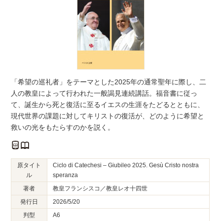
「希望の巡礼者」をテーマとした2025年の通常聖年に際し、二
人の教皇によって行われた一般謁見連続講話。福音書に従っ
て、誕生から死と復活に至るイエスの生涯をたどるとともに、
現代世界の課題に対してキリストの復活が、どのように希望と
救いの光をもたらすのかを説く。
原タイト
Ciclo di Catechesi – Giubileo 2025. Gesù Cristo nostra
ル
speranza
著者
教皇フランシスコ／教皇レオ十四世
発行日
2026/5/20
判型
A6