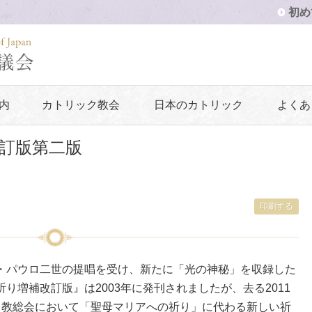
初め
内
カトリック教会
日本のカトリック
よくあ
訂版第二版
印刷する
パウロ二世の提唱を受け、新たに「光の神秘」を収録した
り増補改訂版』は2003年に発刊されましたが、去る2011
司教総会において「聖母マリアへの祈り」に代わる新しい祈