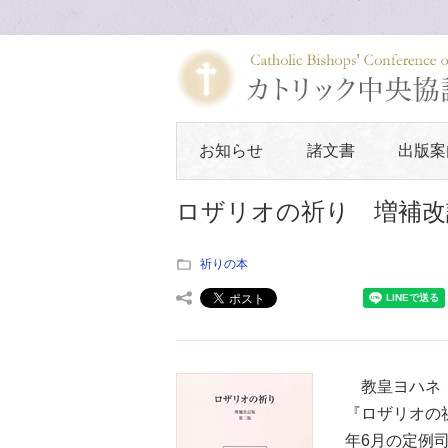
お知らせ
諸文書
出版案
ロザリオの祈り 増補改
祈りの本
教皇ヨハネ・
『ロザリオの祈
年6月の定例