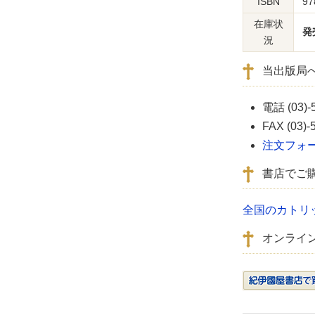
ISBN
97
在庫状
発
況
当出版局
電話 (03)-
FAX (03)-
注文フォ
書店でご
全国のカトリ
オンライ