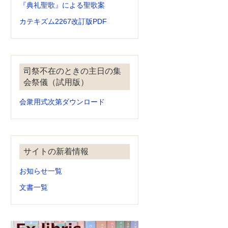
『典礼聖歌』による聖歌案
カテキズム2267改訂版PDF
司祭不在のときの主日の集
会祭儀（試用版）
会衆用式次第ダウンロード
サイトの新着情報
お知らせ一覧
文書一覧