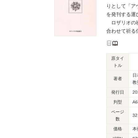
りとして「ア
を発刊する運
ロザリオの祈
合わせて祈る
原タイ
トル
日
著者
教
発行日
20
判型
A
ページ
32
数
価格
本