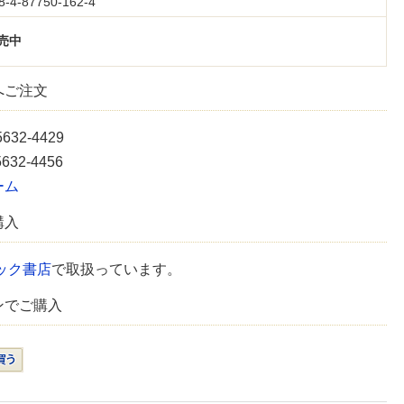
8-4-87750-162-4
売中
へご注文
5632-4429
5632-4456
ーム
購入
ック書店
で取扱っています。
ンでご購入