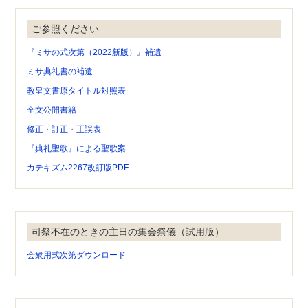
ご参照ください
『ミサの式次第（2022新版）』補遺
ミサ典礼書の補遺
教皇文書原タイトル対照表
全文公開書籍
修正・訂正・正誤表
『典礼聖歌』による聖歌案
カテキズム2267改訂版PDF
司祭不在のときの主日の集会祭儀（試用版）
会衆用式次第ダウンロード