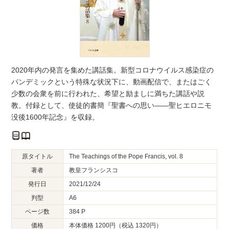
2020年内の発言を集めた講話集。新型コロナウイルス感染症の
パンデミックという特殊な状況下に、動画配信で、またはごく
少数の会衆を前に行われた、希望と励ましに満ちた講話や説
教。付録として、使徒的書簡『聖書への思い――聖ヒエロニモ
没後1600年記念』を収録。
原タイトル
The Teachings of the Pope Francis, vol. 8
著者
教皇フランシスコ
発行日
2021/12/24
判型
A6
ページ数
384 P
価格
本体価格 1200円（税込 1320円）