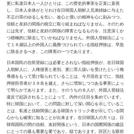
更に私達日本人一人ひとりは、この歴史的事実を正直に直視
し、日本人全体がとりわけ在日韓国人朝鮮人兄弟姉妹に与えた
不正の罪のゆるしを乞い、改心と償いの精神を心に刻みつつ、
信頼と友好の関係の樹立に取り組まねばなりません。そのため
には先ず、信頼と友好の関係の障害となるものを、注意深くか
つ積極的に除去していかねばなりません。外国人登録法によっ
て１６歳以上の外国人に義務づけられている指紋押捺は、早急
に除去さるべき、この障害の一つであります。
日本国民の住民登録には必要とされない指紋押捺が、在日韓国
人朝鮮人に、人権侵害と差別、更に罪人扱いを受けたという侮
辱感をもって受け取られていることは、今月現在までに、指紋
押捺拒否者が３９名を越え、さらに増加しつつある事実によっ
て明らかであります。また、そのうちの８人が、外国人登録法
違反で起訴されることによって、内外の注目を集めています。
特に韓国において、この問題に対して深い関心を示しているこ
とは、私達と信頼関係にある韓国カトリック者が示している関
心からも確実に知ることが出来ます。在日韓国人の方々は、日
韓両国民の間の信頼、友好関係という、日本の国際関係の建設
にとっての最も重要な要であり、鎹であります。区区たる眼前