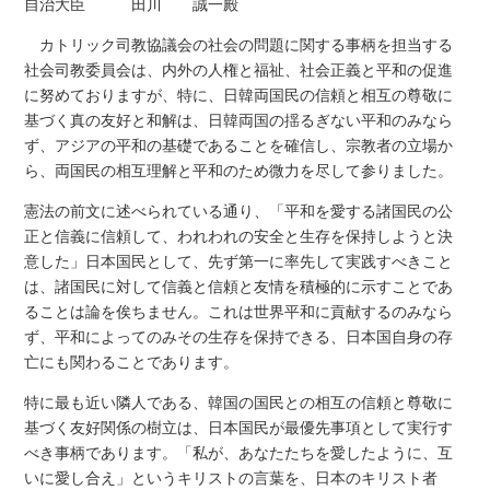
自治大臣 田川 誠一殿
カトリック司教協議会の社会の問題に関する事柄を担当する
社会司教委員会は、内外の人権と福祉、社会正義と平和の促進
に努めておりますが、特に、日韓両国民の信頼と相互の尊敬に
基づく真の友好と和解は、日韓両国の揺るぎない平和のみなら
ず、アジアの平和の基礎であることを確信し、宗教者の立場か
ら、両国民の相互理解と平和のため微力を尽して参りました。
憲法の前文に述べられている通り、「平和を愛する諸国民の公
正と信義に信頼して、われわれの安全と生存を保持しようと決
意した」日本国民として、先ず第一に率先して実践すべきこと
は、諸国民に対して信義と信頼と友情を積極的に示すことであ
ることは論を俟ちません。これは世界平和に貢献するのみなら
ず、平和によってのみその生存を保持できる、日本国自身の存
亡にも関わることであります。
特に最も近い隣人である、韓国の国民との相互の信頼と尊敬に
基づく友好関係の樹立は、日本国民が最優先事項として実行す
べき事柄であります。「私が、あなたたちを愛したように、互
いに愛し合え」というキリストの言葉を、日本のキリスト者