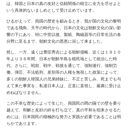
は、韓国と日本の真の友好と信頼関係の樹立に全力を尽せよと
いう具体的ないましめとして受け止めています。
ひるがえって、両国の歴史を顧みるとき、我が国の文化の黎明
である飛鳥、天平の時代から、日本の文化は朝鮮文化の深い影
響の下にあり、特に中世以後、製紙、陶磁器等の日常生活の各
分野に至るまで、朝鮮文化の恩恵に浴して来ました。
然し、一方、遠くは豊臣秀吉による朝鮮侵略、近くは１９１０
年より３６年間、日本が朝鮮半島を植民地として統治した時
代、さらに、戦前、戦中、戦後を通じて、強制連行、強制労
働、弾圧、不法処刑、差別等の人権を無視した政策によって、
多くの朝鮮人韓国人の兄弟姉妹に、不正と苦しみ、死までも与
えて来た事実を、私達日本人は、正直に直視し、厳粛に受け止
めねばなりません。
この不幸な歴史によって生じた、両国民の間の隔ての壁を乗り
越えて、和解と友好の絆を打ち立て、真の平和を招来させるた
めには、日本国民の積極的な努力と実践が必要であることは明
らかであります。