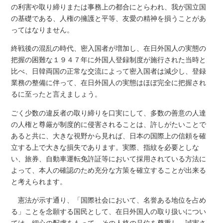
の利害や取り締りまたは事務上の都合にとらわれ、我が国立国
の基礎である、人権の擁護と平等、友愛の精神を損うことがあ
ってはなりません。
終戦後の混乱の時代、密入国者が増加し、在日外国人の実態の
把握の困難な１９４７年に外国人登録制度が施行された当時と
比べ、日韓両国の正常な交流によって密入国者は減少し、登録
業務の整備に伴って、在日外国人の実態はほぼ完全に把握され
るに至ったと言えましょう。
ごく少数の違反者の取り締りを口実にして、多数の善意の人達
の人権と尊厳が制度的に侵害されることは、許しがたいことで
あると共に、大きな視野から見れば、日本の国際上の信頼を確
立する上で大きな損失であります。実際、指紋を必要としな
い、旅券、自動車運転免許証等において採用されている方法に
よって、本人の確認のため充分な方策を確立することが出来る
と考えられます。
憲法が示す通り、「国際社会において、名誉ある地位を占め
る」ことを念願する国民として、在日外国人の取り扱いについ
ては、細心の配慮をもって、その人格の品位を尊重し、誠実さ