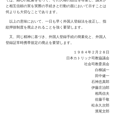
と相互信頼の実を実際の手続きと行動の面において示すことは
何よりも大切なことであります。
以上の意味において、一日も早く外国人登録法を改正し、指
紋押捺制度を廃止されることを強く要望します。
又、同じ精神に基づき、外国人登録手続の簡素化と、外国人
登録証常時携帯規定の廃止を要望します。
１９８４年２月２８日
日本カトリック司教協議会
社会司教委員会
白柳誠一
田中健一
石神忠真郎
伊藤庄治郎
相馬信夫
佐藤千敬
松永久次郎
濱尾文郎