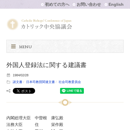
初めての方へ
お問い合わせ
English
MENU
外国人登録法に関する建議書
1984/02/28
諸文書
日本司教団関連文書
社会司教委員会
内閣総理大臣 中曽根 康弘殿
法務大臣 住 栄作殿