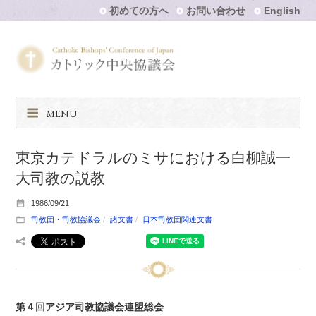
初めての方へ
お問い合わせ
English
MENU
東京カテドラルのミサにおける白柳誠一
大司教の説教
1986/09/21
司教団・司教協議会
諸文書
日本司教団関連文書
第４回アジア司教協議会連盟総会