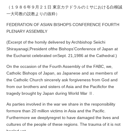
（１９８６年９月２１日 東京カテドラルのミサにおける白柳誠
一大司教の説教よりの抜粋）
FEDERATION OF ASIAN BISHOPS CONFERENCE FOURTH
PLENARY ASSEMBLY
(Excerpt of the homily delivered by Archbishop Seiichi
Shirayanagi,President ofthe Bishops’Conference of Japan at
the Eucharist celebrated onSept. 21,1986 at the Cathedral.)
On the occasion of the Fourth Assembly of the FABC, we,
Catholic Bishops of Japan, as Japanese and as members of
the Catholic Church sincerely ask forgiveness from God and
from our brothers and sisters of Asia and the Pacificfor the
tragedy brought by Japan during World War Ⅱ.
As parties involved in the war we share in the responsibility
formore than 20 million victims in Asia and the Pacific.
Furthermore we deeplyregret to have damaged the lives and
cultures of the people of these regions. The trauma of it is not