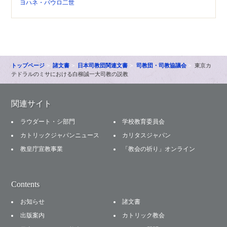
ヨハネ・パウロ二世
トップページ
諸文書
日本司教団関連文書
司教団・司教協議会
東京カ
テドラルのミサにおける白柳誠一大司教の説教
関連サイト
ラウダート・シ部門
学校教育委員会
カトリックジャパンニュース
カリタスジャパン
教皇庁宣教事業
「教会の祈り」オンライン
Contents
お知らせ
諸文書
出版案内
カトリック教会