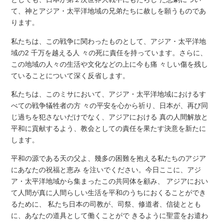
て、神とアジア・太平洋地域の兄弟たちに赦しを願うものであ
ります。
私たちは、この戦争に関わったものとして、アジア・太平洋地
域の2 千万を越える人 々の死に責任を持っています。さらに、
この地域の人々の生活や文化などの上に今も痛 々しい傷を残し
ていることについて深く反省します。
私たちは、このミサにおいて、アジア・太平洋地域におけるす
べての戦争犠牲者の方 々の平安を心から祈り、日本が、再び同
じ過ちを犯さないだけでなく、アジアにおける 真の人間解放と
平和に貢献するよう、教会としての責任を果たす決意を新たに
します。
平和の源である天の父よ、幾多の困難を抱える私たちのアジア
にあなたの祝福と恵み を注いでください。今日ここに、アジ
ア・太平洋地域から集まったこの共同体を顧み、 アジアにおい
て人間が真に人間らしい生活を平和のうちにおくることができ
るために、 私たち日本の司教が、司祭、修道者、信徒ととも
に、あなたの道具として働くことがで きるように聖霊をお遣わ