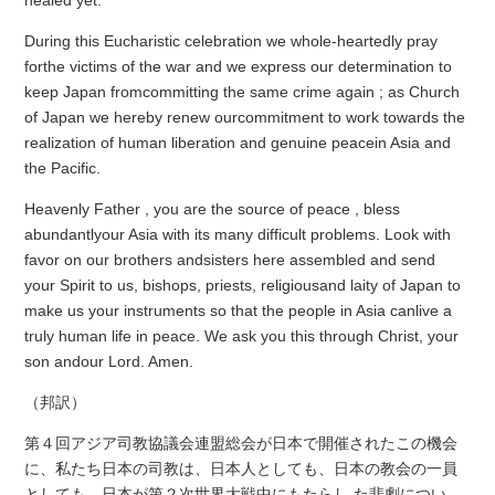
healed yet.
During this Eucharistic celebration we whole-heartedly pray
forthe victims of the war and we express our determination to
keep Japan fromcommitting the same crime again ; as Church
of Japan we hereby renew ourcommitment to work towards the
realization of human liberation and genuine peacein Asia and
the Pacific.
Heavenly Father , you are the source of peace , bless
abundantlyour Asia with its many difficult problems. Look with
favor on our brothers andsisters here assembled and send
your Spirit to us, bishops, priests, religiousand laity of Japan to
make us your instruments so that the people in Asia canlive a
truly human life in peace. We ask you this through Christ, your
son andour Lord. Amen.
（邦訳）
第４回アジア司教協議会連盟総会が日本で開催されたこの機会
に、私たち日本の司教は、日本人としても、日本の教会の一員
としても、日本が第２次世界大戦中にもたらし た悲劇につい