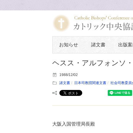
お知らせ
諸文書
出版案
ヘスス・アルフォンソ
1988/12/02
諸文書
日本司教団関連文書
社会司教委員
大阪入国管理局長殿