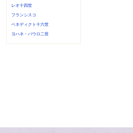
レオ十四世
フランシスコ
ベネディクト十六世
ヨハネ・パウロ二世