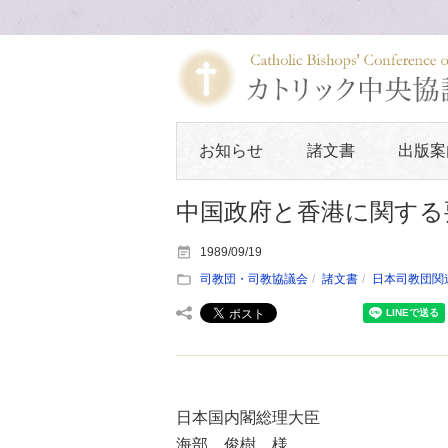
お知らせ
諸文書
出版案
中国政府と香港に関する
1989/09/19
司教団・司教協議会
諸文書
日本司教団関
日本国内閣総理大臣
海部 俊樹 様