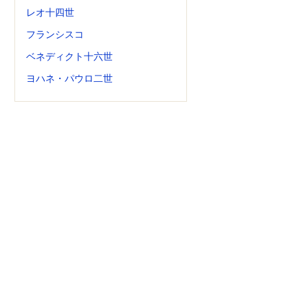
レオ十四世
フランシスコ
ベネディクト十六世
ヨハネ・パウロ二世