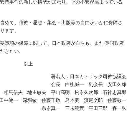
安門事件の新しい情勢が加わり、その不安が高まっている
めて、信教・思想・集会・出版等の自由がいかに保障さ
ります。
事項の保障に関して、日本政府が自らも、また 英国政府
だきたい。
上
署名人：日本カトリック司教協議会
会長 白柳誠一 副会長 安田久雄
 相馬信夫 地主敏夫 平山高明 松永久次郎 石神忠真郎
田中健一 深堀敏 佐藤千敬 島本要 濱尾文郎 佐藤敬一
糸永真一 三末篤實 平田三郎 森一弘