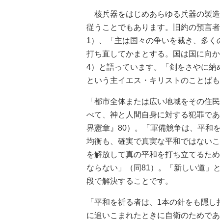
核兵器をはじめあらゆる兵器の製造
従うことでもあります。旧約の預言者
1）、「主は国々の争いを裁き、多く
打ち直してかまとする。国は国に向か
4）と語っています。「剣をさやに納
という主イエス・キリストのことばも
「都市全体または広い地域をその住民
べて、神と人間自身に対する犯罪であ
界憲章』80）。「軍備競争は、平和
均衡も、確実で真実な平和ではないこ
を解放して真の平和を打ち立てるため
ならない」（同81）。「新しい道」
段で解決することです。
「平和を祈る者は、1本の針をも隠し
に追いこまれたときに自衛のためであ