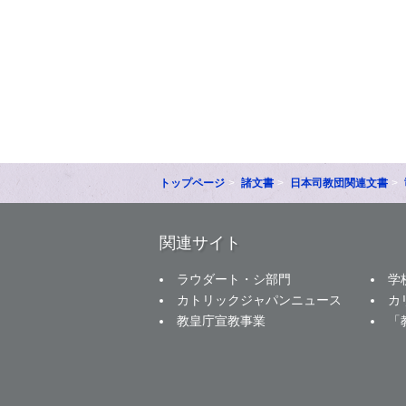
トップページ
諸文書
日本司教団関連文書
関連サイト
ラウダート・シ部門
学
カトリックジャパンニュース
カ
教皇庁宣教事業
「