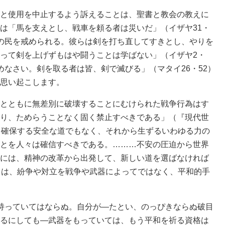
と使用を中止するよう訴えることは、聖書と教会の教えに
は「馬を支えとし、戦車を頼る者は災いだ」（イザヤ31・
の民を戒められる。彼らは剣を打ち直してすきとし、やりを
って剣を上げずもはや闘うことは学ばない」（イザヤ2・
めなさい。剣を取る者は皆、剣で滅びる」（マタイ26・52）
思い起こします。
とともに無差別に破壊することにむけられた戦争行為はす
り、ためらうことなく固く禁止すべきである」（『現代世
を確保する安全な道でもなく、それから生ずるいわゆる力の
とを人々は確信すべきである。………不安の圧迫から世界
には、精神の改革から出発して、新しい道を選ばなければ
とは、紛争や対立を戦争や武器によってではなく、平和的手
持っていてはならぬ。自分が―たとい、のっぴきならぬ破目
るにしても―武器をもっていては、もう平和を祈る資格は