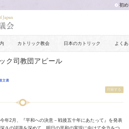
初め
内
カトリック教会
日本のカトリック
よくあ
ック司教団アピール
連文書
印刷する
今年2月、『平和への決意－戦後五十年にあたって』を発表
深さの認識を深めて、明日の平和の実現に向けて全力をつ