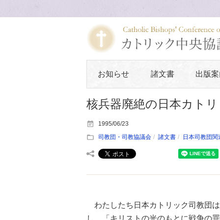
お知らせ
諸文書
出版案
核兵器廃絶の日本カトリ
1995/06/23
司教団・司教協議会
諸文書
日本司教団関
わたしたち日本カトリック司教団は
し、「キリストの光のもとに戦争の罪