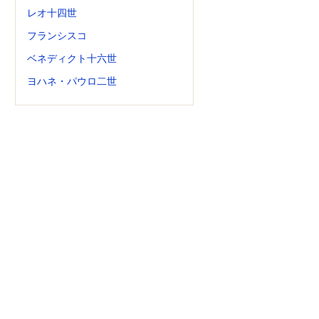
レオ十四世
フランシスコ
ベネディクト十六世
ヨハネ・パウロ二世