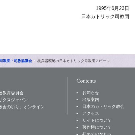
1995年6月23日
日本カトリック司教団
司教団・司教協議会
核兵器廃絶の日本カトリック司教団アピール
Contents
お知らせ
校教育委員会
出版案内
リタスジャパン
日本のカトリック教会
教会の祈り」オンライン
アクセス
サイトについて
著作権について
初めてのかたへ