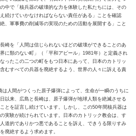
の中で「核兵器の破壊的な力を体験した私たちには、その
え続けていかなければならない責任がある」ことを確認
絶、軍事費の削減等の実現のための活動を展開する」こと
長崎を「人間は信じられないほどの破壊ができることのあ
界に類のない町」（「平和アピール」1981年）と定義され
なったこの二つの町をもつ日本にあって、日本のカトリッ
含むすべての兵器を廃絶するよう、世界の人々に訴える責
と長崎は人間がつくった原子爆弾によって、生命が一瞬のうちに
日以来、広島と長崎は、原子爆弾が地球人類を絶滅させる
ことを証言し続けています。しかし、この50年間核兵器は
の実験が続けられています。日本のカトリック教会は、す
人道的でありかつ悪であることを訴え、できうる限りすみ
を廃絶するよう求めます。