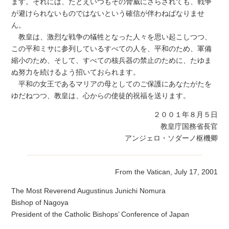
ます。それには、たとえいつもその脅威にさらされても、戦争
が避けられないものではないという確信が伴わねばなりませ
ん。
教皇は、激烈な戦争の犠牲となった人々を思い起こしつつ、
この平和ミサに参列しているすべての人を、平和のため、軍備
縮小のため、そして、すべての核兵器の禁止のために、たゆま
ぬ努力を続けるよう招いておられます。
平和の女王であるマリアの母としてのご保護にあなたがたを
ゆだねつつ、教皇は、心からの使徒的祝福を送ります。
２００１年８月５日
教皇庁国務省長官
アンジェロ・ソダーノ枢機卿
From the Vatican, July 17, 2001
The Most Reverend Augustinus Junichi Nomura
Bishop of Nagoya
President of the Catholic Bishops’ Conference of Japan