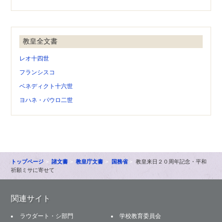
教皇全文書
レオ十四世
フランシスコ
ベネディクト十六世
ヨハネ・パウロ二世
トップページ
諸文書
教皇庁文書
国務省
教皇来日２０周年記念・平和
祈願ミサに寄せて
関連サイト
ラウダート・シ部門
学校教育委員会