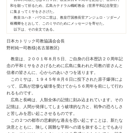
和を願って祈るため、広島カテドラル幟町教会（世界平和記念聖堂）
に集まってミサをささげた。
教皇ヨハネ・パウロ二世は、教皇庁国務長官アンジュロ・ソダーノ
枢機卿をとおして、このミサのためにメッセージを寄せた。
以下は、その全文である。
日本カトリック司教協議会会長
野村純一司教様(名古屋教区)
教皇は、２００１年８月５日、ご自身の日本歴訪２０周年記
念の平和ミサをささげるために広島に集われた司教の皆さんと
信者の皆さんに、心からのあいさつを送ります。
このミサは、１９４５年８月６日に投下された原子爆弾によ
って、広島が悲惨な破壊を受けてから５６周年を前にして行わ
れるものです。
広島と長崎は、人類全体の記憶に刻み込まれています。その
記憶は、人間が発揮してしまう破壊的な力と、戦争の恐ろしさ
と苦しみを思い起こさせるものです。
この２つの都市の悲劇的な過去を思い起こすことは、新たな
決意とともに、険しく困難な平和への道を旅することでもあり