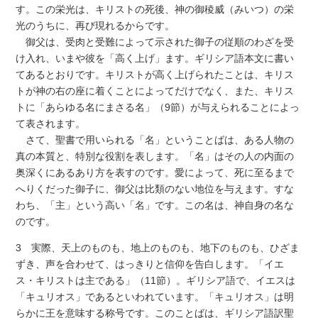
す。この栄光は、キリストの死後、神の御稜威（みいつ）の栄
光のうちに、再び現れるからです。
御父は、受肉と受難によって示された御子の従順のわざを受
け入れ、いまや彼を「高く上げ」ます。ギリシア語本文に書い
てあるとおりです。キリストが高く上げられたことは、キリス
トが神の右の座に着くことによってだけでなく、また、キリス
トに「あらゆる名にまさる名」（9節）が与えられることによっ
て表されます。
さて、聖書で用いられる「名」ということばは、ある人物の
真の本質と、特別な役割を表します。「名」はその人の内面の
奥深くにあるあり方を表すのです。愛によって、死に至るまで
へりくだった御子に、御父は比類のない地位を与えます。すな
わち、「主」という高い「名」です。この名は、神自身の名な
のです。
3 実際、天上のものも、地上のものも、地下のものも、ひざま
ずき、声を合わせて、はっきりと信仰を告白します。「イエ
ス・キリストは主である」（11節）。ギリシア語で、イエスは
「キュリオス」であるといわれています。「キュリオス」は明
らかに王を意味する称号です。このことばは、ギリシア語訳聖