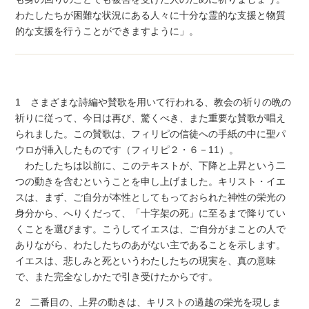
わたしたちが困難な状況にある人々に十分な霊的な支援と物質
的な支援を行うことができますように」。
1 さまざまな詩編や賛歌を用いて行われる、教会の祈りの晩の
祈りに従って、今日は再び、驚くべき、また重要な賛歌が唱え
られました。この賛歌は、フィリピの信徒への手紙の中に聖パ
ウロが挿入したものです（フィリピ２・６－11）。
わたしたちは以前に、このテキストが、下降と上昇という二
つの動きを含むということを申し上げました。キリスト・イエ
スは、まず、ご自分が本性としてもっておられた神性の栄光の
身分から、へりくだって、「十字架の死」に至るまで降りてい
くことを選びます。こうしてイエスは、ご自分がまことの人で
ありながら、わたしたちのあがない主であることを示します。
イエスは、悲しみと死というわたしたちの現実を、真の意味
で、また完全なしかたで引き受けたからです。
2 二番目の、上昇の動きは、キリストの過越の栄光を現しま