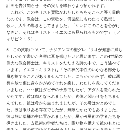
計画を告げ知らせ、その実りを味わうよう招かれます。
これが、このキリスト賛歌がわたしたちをそこへと導く目的
なのです。教会は、この賛歌を、何世紀にもわたって黙想し、
歌い、人生の導きとしてきました。「互いにこのことを心がけ
なさい。それはキリスト・イエスにも見られるものです」（フ
ィリピ２・５）。
5 この賛歌について、ナジアンズの聖グレゴリオが知恵に満ち
たしかたで書いた考察に耳を傾けたいと思います。この4世紀の
偉大な教会博士は、キリストをたたえる詩の中で、こう述べて
います。イエス・キリストは「その神的本性のいかなる部分も
脱ぎ捨てることがありませんでした。にもかかわらず、彼は悪
臭を放つ傷に身をかがめてそれを癒し、わたしを救ってくださ
いました。････彼はダビデの子孫でしたが、アダムを造られた
かたです。彼は肉となられましたが、肉体と関わりをもちませ
んでした。彼は母から生まれましたが、その母はおとめでし
た。彼は限りある存在でしたが、無限なかたでもありました。
彼は飼い葉桶の中に置かれましたが、星が占星術の学者たちを
導きました。占星術の学者たちは、贈り物を携えて彼のもとに
来ると、彼の前でひざをかがめました。彼は死すべき者として