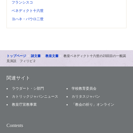
フランシスコ
ベネディクト十六世
ヨハネ・パウロ二世
トップページ
諸文書
教皇文書
教皇ベネディクト十六世の23回目の一般謁
見演説 フィリピ２
関連サイト
ラウダート・シ部門
学校教育委員会
カトリックジャパンニュース
カリタスジャパン
教皇庁宣教事業
「教会の祈り」オンライン
Contents