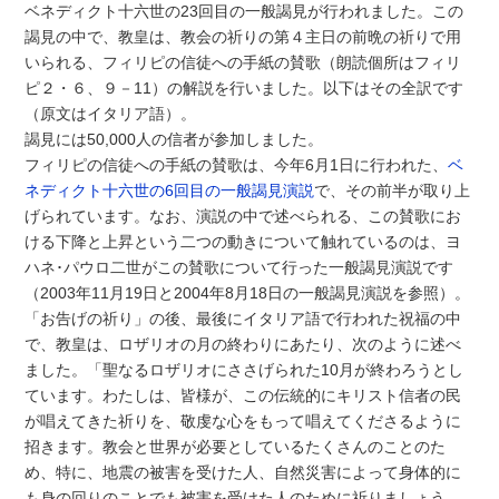
ベネディクト十六世の23回目の一般謁見が行われました。この
謁見の中で、教皇は、教会の祈りの第４主日の前晩の祈りで用
いられる、フィリピの信徒への手紙の賛歌（朗読個所はフィリ
ピ２・６、９－11）の解説を行いました。以下はその全訳です
（原文はイタリア語）。
謁見には50,000人の信者が参加しました。
フィリピの信徒への手紙の賛歌は、今年6月1日に行われた、
ベ
ネディクト十六世の6回目の一般謁見演説
で、その前半が取り上
げられています。なお、演説の中で述べられる、この賛歌にお
ける下降と上昇という二つの動きについて触れているのは、ヨ
ハネ･パウロ二世がこの賛歌について行った一般謁見演説です
（2003年11月19日と2004年8月18日の一般謁見演説を参照）。
「お告げの祈り」の後、最後にイタリア語で行われた祝福の中
で、教皇は、ロザリオの月の終わりにあたり、次のように述べ
ました。「聖なるロザリオにささげられた10月が終わろうとし
ています。わたしは、皆様が、この伝統的にキリスト信者の民
が唱えてきた祈りを、敬虔な心をもって唱えてくださるように
招きます。教会と世界が必要としているたくさんのことのた
め、特に、地震の被害を受けた人、自然災害によって身体的に
も身の回りのことでも被害を受けた人のために祈りましょう。