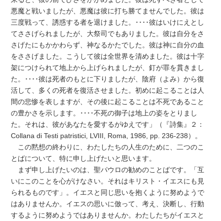
悪魔と戦いましたが、悪魔は彼に打ち勝てませんでした。彼は
三度戦って、誘惑する者を退けました。････彼はいけにえとし
てささげられましたが、大祭司でもありました。彼は自分をさ
さげたにもかかわらず、神なるかたでした。彼は神に自分の血
をささげました。こうして彼は全世界を清めました。彼は十字
架につけられて地上から上げられましたが、釘が罪を貫きまし
た。････彼は死者のもとに下りましたが、陰府（よみ）から復
活して、多くの死者を復活させました。初めに起こることは人
間の悲惨を表しますが、その後に起こることは不死であること
の豊かさを示します。････不死の御子は地上の姿をとりまし
た。それは、彼があなたを愛するがゆえです」（『詩集』２：
Collana di Testi patristici, LVIII, Roma, 1986, pp. 236-238）。
この黙想の終わりに、わたしたちの人生のために、二つのこ
とばについて、特に申し上げたいと思います。
まず申し上げたいのは、聖パウロの勧めのことばです。「互
いにこのことを心がけなさい。それはキリスト・イエスにも見
られるものです」。イエスと同じ思いを抱くように努めようで
はありませんか。イエスの思いに倣って、考え、決断し、行動
するように努めようではありませんか。わたしたちがイエスと