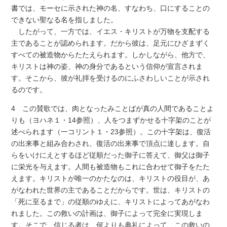
書では、モーセに示された神の名、すなわち、口にすることの
できない聖なる名を指しました。
したがって、一方では、イエス・キリストが万物を支配する
主であることが認められます。だから彼は、足元にひざまずく
すべての被造物からたたえられます。しかしながら、他方で、
キリストは神の姿、神の身分であるという信仰が宣言されま
す。そこから、彼が礼拝を受けるのにふさわしいことが示され
るのです。
4 この賛歌では、肉となったみことばが真の人間であることよ
りも（ヨハネ１・14参照）、人をつまずかせる十字架のことが
述べられます（一コリント１・23参照）。この十字架は、復活
の出来事と組み合わされ、復活の出来事で頂点に達します。自
らをいけにえとするほど従順だった御子に答えて、御父は御子
に栄光を与えます。人間も被造物もこれに合わせて御子をたた
えます。キリストが唯一のかたなのは、キリストの役目が、あ
がなわれた世界の主であることだからです。世は、キリストの
「死に至るまで」の従順のゆえに、キリストによってあがなわ
れました。この救いの計画は、御子によって完全に実現しま
す。そこで、信じる者は、何よりも典礼によって、この救いの