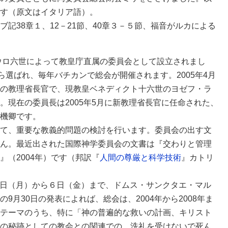
す（原文はイタリア語）。
記38章１、12－21節、40章３－５節、福音がルカによる
パウロ六世によって教皇庁直属の委員会として設立されまし
ら選ばれ、毎年バチカンで総会が開催されます。2005年4月
の教理省長官で、現教皇ベネディクト十六世のヨゼフ・ラ
。現在の委員長は2005年5月に新教理省長官に任命された、
機卿です。
て、重要な教義的問題の検討を行います。委員会の出す文
ん。最近出された国際神学委員会の文書は『交わりと管理
（2004年）です（邦訳『
人間の尊厳と科学技術
』カトリ
月2日（月）から６日（金）まで、ドムス・サンクタエ・マル
9月30日の発表によれば、総会は、2004年から2008年ま
テーマのうち、特に「神の普遍的な救いの計画、キリスト
の秘跡としての教会との関連での、洗礼を受けないで死ん