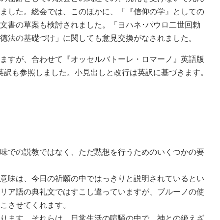
ました。総会では、このほかに、「『信仰の学』としての
文書の草案も検討されました。「ヨハネ･パウロ二世回勅
徳法の基礎づけ」に関しても意見交換がなされました。
ますが、合わせて『オッセルバトーレ・ロマーノ』英語版
れた英訳も参照しました。小見出しと改行は英訳に基づきます。
味での説教ではなく、ただ黙想を行うためのいくつかの要
意味は、今日の祈願の中ではっきりと説明されているとい
リア語の典礼文ではすこし違っていますが、ブルーノの使
こさせてくれます。
ります。それらは、日常生活の喧騒の中で、神との絶えざ