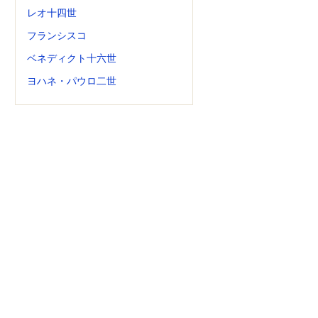
レオ十四世
フランシスコ
ベネディクト十六世
ヨハネ・パウロ二世