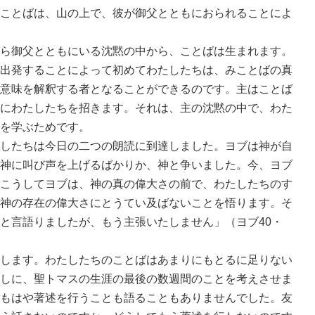
ことばは、山の上で、彼が御父とともにおられることによ
ら御父とともにいる沈黙の中から、ことばは生まれます。
出発することによって初めてわたしたちは、みことばの真
意味を解釈する者となることができるのです。主はことば
にわたしたちを招きます。それは、主の沈黙の中で、わた
を学ぶためです。
したちは今日の二つの朗読に到達しました。ヨブは神が自
神に叫び声を上げるばかりか、神と争いました。今、ヨブ
こうしてヨブは、神の真の偉大さの前で、わたしたちのす
神の存在の偉大さにとうてい及ばないことを悟ります。そ
と言語りましたが、もう主張いたしません」（ヨブ40・
します。わたしたちのことばはあまりにもとるに足りない
しに、聖トマスの生涯の最後の数週間のことを考えさせま
もはや著述を行うことも語ることもありませんでした。友