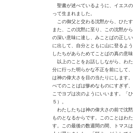
聖書が述べているように、イエスの
って生まれました。
この御父と交わる沈黙から、ひたす
また、この沈黙に至り、この沈黙から
の深い意味に達し、みことばの正しい
に出して、自分とともに山に登るよう
したちがあらためてことばの真の意味
以上のことをお話ししながら、わた
分に行った明らかな不正を前にして、
は神の偉大さを目の当たりにします。
べてのことばは惨めなものにすぎず、
こでヨブは次のようにいいます。「ひ
５）。
わたしたちは神の偉大さの前で沈黙
ものとなるからです。このことはわた
す。この最後の数週間の間、トマスは