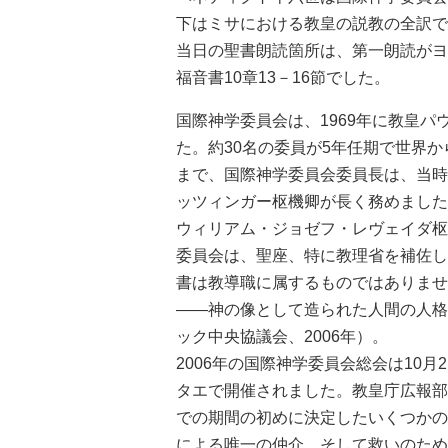
下はミサにおける教皇の説教の全訳で
当日の聖書朗読箇所は、第一朗読がヨブ
福音書10章13－16節でした。
国際神学委員会は、1969年に教皇
た。約30名の委員が5年任期で世界か
まで、国際神学委員会委員長は、当時
ッツィンガー枢機卿が長く務めました
ウィリアム・ジョゼフ・レヴェイダ枢
委員会は、聖座、特に教理省を補佐し
書は教導職に属するものではありませ
――神の像として造られた人間の人格』
ック中央協議会、2006年）。
2006年の国際神学委員会総会は10
タエで開催されました。教皇庁広報部の
での期間の初めに決定したいくつかの
による唯一の仲介、そして救いのため