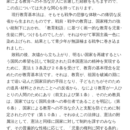
家による教育への不当な介入に苦慮した経験をもちますので、
この点については大きな関心を持っております。
現行教育基本法は、そもそも戦争の悲惨な体験への痛切な反
省から生まれたものです。戦前・戦中の教育は、国家権力の強
い統制下におかれ、「教育勅語」に基づく画一的な教育を児童･
生徒に押しつけるものでしたが、それはやがて軍国主義一色に
染め上げられ、結果として青少年が無謀極まる戦争に巻き込ま
れました。
敗戦の後、灰燼から立ち上がり、明るい国家を再建するとい
う国民の希望を託して制定された日本国憲法の精神を実現する
ために、憲法１３条及び２６条を受けて、教育の基本理念を定
めたのが教育基本法です。それは、教育が、祖国を破滅の淵に
まで追い込んだ国家目的の手段となり、子どもたちがそのため
の道具･材料とされたことへの反省から、なにより教育が一人ひ
とりの人間のためにあり（前文および第１条）、そのため教員
は、国家ではなく国民全体への奉仕者であることを明記し（第
６条）、国家による教育への不当な介入と支配を防ぐために制
定されたのです（第１０条）。それゆえこの法律は、憲法の附
属法として、憲法と同様に国家に対して制約を課すのみなら
ず、その普遍的な性格に応じて、「児童の権利に関する条約」