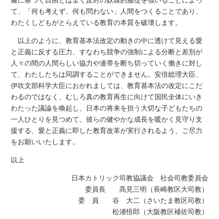
て、「何も考えず、何も問わない」人間をつくることであり、
わたくしどもがとらえている教育の本質を破壊します。
以上のように、教育基本法改定の動きの中に透けて見える愛
と正義に反する圧力、すなわち競争の強制による分断と差別が
人々の間の人間らしい協力や連帯を断ち切っていく働きに対し
て、わたしたちは同調することができません。安倍総理大臣、
伊吹文部科学大臣におかれましては、教育基本法の改定にこだ
わるのではなく、むしろ真の教育再生に向けて国民全体にいき
わたった議論を喚起し、日本の将来を担う大切な子どもたちの
一人ひとりを見つめて、彼らの健やかな成長を暖かく見守り支
援する、愛と正義に即した教育改革が実行されるよう、ご尽力
をお願いいたします。
以上
日本カトリック司教協議会 社会司教委員会
委員長 髙見三明（長崎教区大司教）
委 員 谷 大二（さいたま教区司教）
松浦悟郎（大阪教区補佐司教）