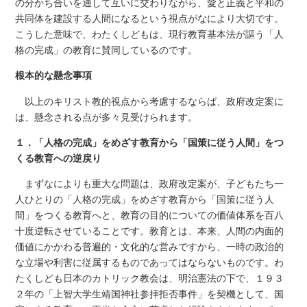
の分かち合いを通して互いに交わりながら、愛と正義と平和の
共同体を建設する人間になるという視点がなにより大切です。
こうした意味で、わたくしどもは、現行教育基本法が謳う「人
格の完成」の教育に賛同しているのです。
根本的な懸念事項
以上のキリスト教的視点から考慮するならば、政府改定案に
は、懸念される点が多々見受けられます。
１．「人格の完成」をめざす教育から「国策に従う人間」をつ
くる教育への逆戻り
まずなによりも重大な問題は、政府改定案が、子どもたち一
人ひとりの「人格の完成」をめざす教育から「国策に従う人
間」をつくる教育へと、教育の目的についての価値体系を百八
十度逆転させていることです。教育とは、本来、人間の内面的
価値にかかわる普遍的・文化的な営みですから、一時の政治的
な立場や利害に従属するものであってはならないものです。わ
たくしども日本のカトリック教会は、明治憲法の下で、１９３
２年の「上智大学生靖国神社参拝拒否事件」を契機として、国