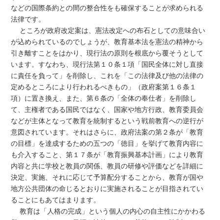
などの国際条約との間の整合性をも確保することが求められる
法律です。
ところが政府改定案は、憲法改定への布石としての意味合い
が込められているのでしょうが、教育基本法を憲法の精神から
引き離すことをはかり、現行法の原則を根底から覆そうとして
います。すなわち、現行法第１０条１項「国民全体に対し直接
に責任を負って」を削除し、これを「この法律及び他の法律の
定めるところにより行われるべきもの」（政府案第１６条１
項）に置き換え、また、第６条の「全体の奉仕者」を削除し
て、主権者である国民ではなく、国家や地方行政、教育委員会
などが主体となって教育を統制するという戦前教育への逆行が
意図されています。それはさらに、政府法案の第２条が「教育
の目標」を達成するための五つの「徳目」を挙げて教育内容に
も介入すること、第１７条が「教育振興基本計画」により教育
内容と共に学校と教員の関係、教員の研修や評価などを詳細に
決定、実施、それに応じて予算配分することから、教育が国や
地方公共団体の命じるとおりに実施されることが目指されてい
ることにもあてはまります。
教育は「人格の完成」という個人の内心の自主性にかかわる