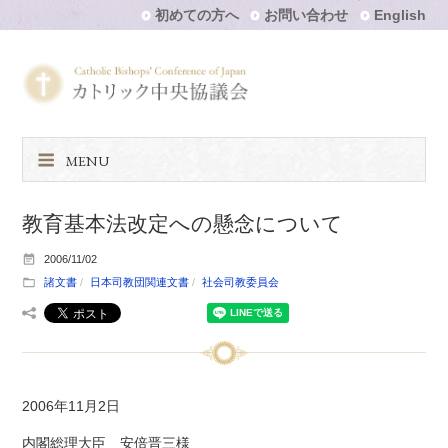
初めての方へ
お問い合わせ
English
MENU
教育基本法改定への懸念について
2006/11/02
諸文書
日本司教団関連文書
社会司教委員会
2006年11月2日
内閣総理大臣 安倍晋三様