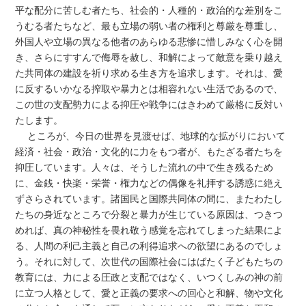
平な配分に苦しむ者たち、社会的・人種的・政治的な差別をこ
うむる者たちなど、最も立場の弱い者の権利と尊厳を尊重し、
外国人や立場の異なる他者のあらゆる悲惨に惜しみなく心を開
き、さらにすすんで侮辱を赦し、和解によって敵意を乗り越え
た共同体の建設を祈り求める生き方を追求します。それは、愛
に反するいかなる搾取や暴力とは相容れない生活であるので、
この世の支配勢力による抑圧や戦争にはきわめて厳格に反対い
たします。
ところが、今日の世界を見渡せば、地球的な拡がりにおいて
経済・社会・政治・文化的に力をもつ者が、もたざる者たちを
抑圧しています。人々は、そうした流れの中で生き残るため
に、金銭・快楽・栄誉・権力などの偶像を礼拝する誘惑に絶え
ずさらされています。諸国民と国際共同体の間に、またわたし
たちの身近なところで分裂と暴力が生じている原因は、つきつ
めれば、真の神秘性を畏れ敬う感覚を忘れてしまった結果によ
る、人間の利己主義と自己の利得追求への欲望にあるのでしょ
う。それに対して、次世代の国際社会にはばたく子どもたちの
教育には、力による圧政と支配ではなく、いつくしみの神の前
に立つ人格として、愛と正義の要求への回心と和解、物や文化