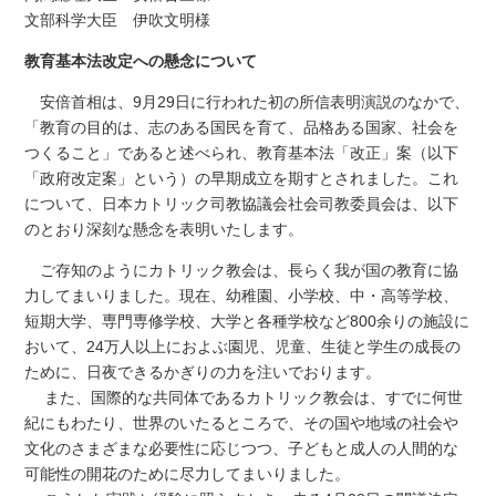
文部科学大臣 伊吹文明様
教育基本法改定への懸念について
安倍首相は、9月29日に行われた初の所信表明演説のなかで、
「教育の目的は、志のある国民を育て、品格ある国家、社会を
つくること」であると述べられ、教育基本法「改正」案（以下
「政府改定案」という）の早期成立を期すとされました。これ
について、日本カトリック司教協議会社会司教委員会は、以下
のとおり深刻な懸念を表明いたします。
ご存知のようにカトリック教会は、長らく我が国の教育に協
力してまいりました。現在、幼稚園、小学校、中・高等学校、
短期大学、専門専修学校、大学と各種学校など800余りの施設に
おいて、24万人以上におよぶ園児、児童、生徒と学生の成長の
ために、日夜できるかぎりの力を注いでおります。
また、国際的な共同体であるカトリック教会は、すでに何世
紀にもわたり、世界のいたるところで、その国や地域の社会や
文化のさまざまな必要性に応じつつ、子どもと成人の人間的な
可能性の開花のために尽力してまいりました。