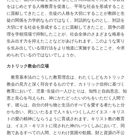
をはじめとする人権教育を促進し、平等な社会を形成すること
に貢献してきたこと、生徒の人格を大切にすることが教師と生
徒の関係を力学的なものではなく、対話的なものとし、対話を
大切にする社会を形成することに貢献してきたこと、競争の原
理を学校現場で抑制したことが、社会全体のさまざまな格差を
生み出す力を抑えたことなどがあげられます。このような実り
を生み出している現行法をより地道に実施することこそ、今求
められているのではないでしょうか。
カトリック教会の立場
教育基本法のこうした教育理念は、わたくしどもカトリック
教会の見方と深く符合するものです。カトリック信仰に基づく
教育において、児童･生徒の一人ひとりは、知性と自由意志、知
恵と良心を与えられ、神にかたどったいのちをいただく人間で
す。彼らは、自分の持ち物と生活のすべてを愛する者たちと分
かち合い、死にいたるまで人々をいつくしんだイエス・キリス
トの愛の精神にならうように育成されます。キリスト教の教育
は、イエス・キリストに現された神のいつくしみにおいて、同
胞であるすべての人間、とりわけ貧困や飢餓、財と資源の不公