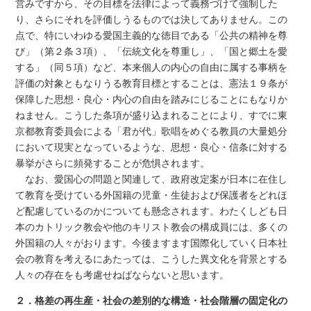
営みですから、その目標を法律によって義務づけて強制した
り、さらにそれを評価しうるものでは決してありません。この
点で、特にいわゆる愛国主義的な徳目である「公共の精神を尊
び」（第２条３項）、「伝統文化を尊重し」、「国と郷土を愛
する」（同５項）など、本来個人の内心の自由に属する事柄を
評価の対象ともなりうる教育目標とすることは、憲法１９条が
保障した思想・良心・内心の自由を踏みにじることにもなりか
ねません。こうした条項が盛り込まれることにより、すでに東
京都教育委員会による「君が代」歌唱をめぐる教員の大量処分
において現実となっているような、思想・良心・信条に対する
暴挙がさらに頻発することが危惧されます。
なお、愛国心の問題と関連して、政府改定案が日本に在住し
て教育を受けている外国籍の児童・生徒および保護者をどれほ
ど配慮しているのかについても懸念されます。わたくしども日
本のカトリック教会や他のキリスト教会の構成員には、多くの
外国籍の人々がおります。今後ますます国際化していく日本社
会の教育を考えるにあたっては、こうした異文化を背景とする
人々の存在をも考慮せねばならないと思います。
２．格差の再生産・社会の差別的な構造・社会階層の固定化の