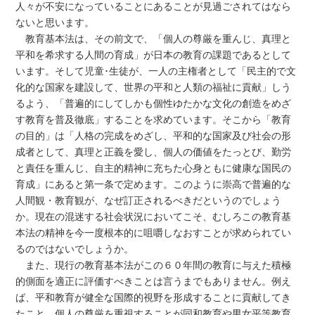
人々が不安になっていることにあることが見過ごされてはなら
ないと思います。
教育基本法は、その前文で、「個人の尊厳を重んじ、真理と
平和を希求する人間の育成」が日本の教育の課題であるとして
います。そして児童･生徒が、一人の主権者として「民主的で文
化的な国家を建設して、世界の平和と人類の福祉に貢献」しう
るよう、「普遍的にしてしかも個性ゆたかな文化の創造をめざ
す教育を普及徹底」することを求めています。そこから「教育
の目的」は「人格の完成をめざし、平和的な国家及び社会の形
成者として、真理と正義を愛し、個人の価値をたっとび、勤労
と責任を重んじ、自主的精神に充ちた心身ともに健康な国民の
育成」にあると第一条で定めます。このように崇高で普遍的な
人間観・教育観が、なぜ訂正されるべきだというのでしょう
か。現在の混迷する社会状況においてこそ、むしろこの教育基
本法の精神を今一度根本的に咀嚼しなおすことが求められてい
るのではないでしょうか。
また、現行の教育基本法がこの６０年間の教育に与えた積極
的側面を適正に評価すべきことは言うまでもありません。例え
ば、平和教育が健全な国際的視野を形成することに貢献してき
たこと、個人の尊厳を重視することが同和教育や男女平等教育