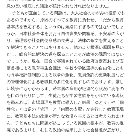
息の長い徹底した議論が続けられなければなりません。
子どもが直面している問題は、大人社会のゆがみの投影でも
あるのですから、原因のすべてを教育に負わせ、「だから教育
基本法を改定する」というのは短絡にすぎるのではないでしょ
うか。日本社会全体をおおう自信喪失や閉塞感、不安感の広が
り、倫理観や社会的使命感の喪失は、法律の条文を変えること
で解決できることではありません。他のより根深い原因を見い
だし、総合的に解決の道を探ることこそが政治の課題ではない
でしょうか。現在、国会で審議されている政府改定案および安
倍首相による教育再生会議は、学校や学区選択の自由化にとも
なう学校評価制度による競争の激化、教員免許の更新制度など
の管理強化による教職員の多忙化を促すものであります。厳し
い競争にもかかわらず、若年層の雇用が絶望的な状況にあるの
を目の当たりにして、生徒たちが学習意欲をそがれている現状
を鑑みれば、市場原理を教育に導入した結果「ゆとり」や「個
性化」とは逆の「管理」と「内面の支配」が進行した教育現場
に、教育基本法の改定が新たな救済を与えるとは考えられませ
ん。子どもたちに問題が起こっている原因の根本が、教育の退
廃であるよりも、むしろ政治の結果により社会格差が広がり、