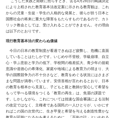
こうした実践と経験に照らすとき、去る4月28日の閣議決定
により上程された教育基本法改定案に示される教育観は、これ
からの児童・生徒・学生の人格的な発展と、彼らが担う日本と
国際社会の将来に重大な障害をもたらすものであるので、カト
リック教会としては、受け入れることができません。その理由
は以下のとおりです。
現行教育基本法の変わらぬ価値
今日の日本の教育制度が看過できぬほど疲弊し、危機に直面
していることはたしかです。いじめや不登校、学級崩壊、自立
心・学ぶ意欲と学力の低下、学校間の格差拡大、青少年の規範
意識や道徳心の希薄化、家庭や地域による教育力の弱まり、大
学の国際競争力の不十分さなど、教育をめぐる状況にはさまざ
まな問題が渦巻いています。安倍首相が言われるとおり、日本
の教育を根本から見直し、子どもと親と教師が安心して希望を
もって学べる環境をつくる「教育の再生」は、焦眉の課題で
す。しかしながら、これについては拙速な国会審議による法制
の改定ではなく、主権者である国民の一人ひとりが、いかにす
ればこの国の次世代に、生き甲斐と希望を与える創造性豊かな
教育が可能になるかを考えるために、「百年の計」といわれる