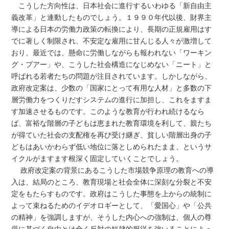
こうした方向性は、日本社会に進行するいわゆる「新自由主
義改革」と連動したものでしょう。１９９０年代以後、財界主
導による日本の労働力政策の転換により、長期の正規雇用はす
でに著しく制限され、不安定な雇用に甘んじる人々が激増して
おり、最近では、懸命に労働しながらも報われない「ワーキン
グ・プアー」や、こうした社会構造になじめない「ニート」と
呼ばれる若者たちの問題が注目されています。しかしながら、
政府改定案は、少数の「国家にとって有用な人材」と多数の下
層労働力をつくりだすシステムの進行に加担し、これをますま
す加速させるものです。このような教育が行われ続けるなら
ば、富裕な階層の子どもは恵まれた教育環境を利して、親たち
が得ていた社会の支配権を再び受け継ぎ、貧しい階層出身の子
どもはあいかわらず低い地位に落としめられたまま、というサ
イクルがますます根深く固定していくことでしょう。
政府改定案の背景にあるこうした市場競争原理の教育への導
入は、結局のところ、教育現場と社会全体に深刻な分裂と不安
定をもたらすものです。政府はこうした事態を上からの統制に
よって束ねるためのイデオロギーとして、「愛国心」や「公共
の精神」を強調しますが、そうした内心への強制は、個人の尊
厳に基づく自由とは全く反対の奴隷的服従を強いることによっ