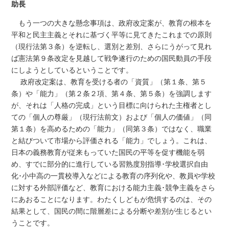
助長
もう一つの大きな懸念事項は、政府改定案が、教育の根本を
平和と民主主義とそれに基づく平等に見てきたこれまでの原則
（現行法第３条）を逆転し、選別と差別、さらにうがって見れ
ば憲法第９条改定を見越して戦争遂行のための国民動員の手段
にしようとしているということです。
政府改定案は、教育を受ける者の「資質」（第１条、第５
条）や「能力」（第２条２項、第４条、第５条）を強調します
が、それは「人格の完成」という目標に向けられた主権者とし
ての「個人の尊厳」（現行法前文）および「個人の価値」（同
第１条）を高めるための「能力」（同第３条）ではなく、職業
と結びついて市場から評価される「能力」でしょう。これは、
日本の義務教育が従来もっていた国民の平等を促す機能を弱
め、すでに部分的に進行している習熟度別指導･学校選択自由
化･小中高の一貫校導入などによる教育の序列化や、教員や学校
に対する外部評価など、教育における能力主義･競争主義をさら
にあおることになります。わたくしどもが危惧するのは、その
結果として、国民の間に階層差による分断や差別が生じるとい
うことです。