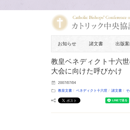
お知らせ
諸文書
出版案
教皇ベネディクト十六世
大会に向けた呼びかけ
2007/07/04
教皇文書
ベネディクト十六世
諸文書
そ