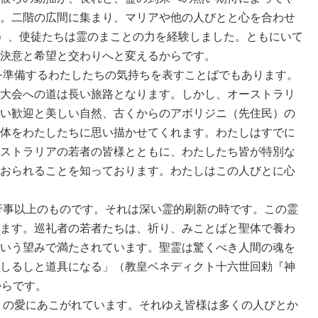
。二階の広間に集まり、マリアや他の人びとと心を合わせ
照）、使徒たちは霊のまことの力を経験しました。ともにいて
決意と希望と交わりへと変えるからです。
準備するわたしたちの気持ちを表すことばでもあります。
大会への道は長い旅路となります。しかし、オーストラリ
い歓迎と美しい自然、古くからのアボリジニ（先住民）の
体をわたしたちに思い描かせてくれます。わたしはすでに
ストラリアの若者の皆様とともに、わたしたち皆が特別な
おられることを知っております。わたしはこの人びとに心
事以上のものです。それは深い霊的刷新の時です。この霊
ます。巡礼者の若者たちは、祈り、みことばと聖体で養わ
いう望みで満たされています。聖霊は驚くべき人間の魂を
しるしと道具になる」（教皇ベネディクト十六世回勅『神
からです。
の愛にあこがれています。それゆえ皆様は多くの人びとか