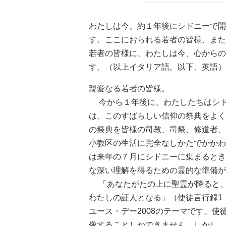
わたしは今、約１年後にシドニーで開
す。ここにおられる若者の皆様、また
若者の皆様に、わたしは今、心からの
す。（以上イタリア語。以下、英語）
親愛なる若者の皆様。
今から１年後に、わたしたちはシド
は、このすばらしい信仰の祭典をよく
の祭典を皆様の司教、司祭、修道者、
小教区の生活に完全なしかたでかかわ
は来年の７月にシドニーに集まるとき
な深い理解を得るための霊的な準備が
「あなたがたの上に聖霊が降ると、
わたしの証人となる」（使徒言行録1
ユース・デー2008のテーマです。
像することしかできません。しかし、