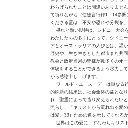
わらげられたことは間違いありません
て祈りながら（使徒言行録1・14参
くださる霊は、不安や恐れや分裂を、
畏れと熱い期待は、シドニー大会を
わたしたちの多くにとって、シドニー
アとオーストラリアの人びとは、温か
歴史や、生き生きとした都市また共同
教会と政府当局の皆様が数多くのオー
体験をすることができるよう尽力して
から感謝申し上げます。
ワールド・ユース・デーは単なる行
的刷新の結果は、社会全体の益となり
れ、聖霊によって造り変えられたいと
照らし、「キリストから流れ出る愛の
は愛』33）ための道を示してくれる
世界はこの愛に、すなわちキリスト