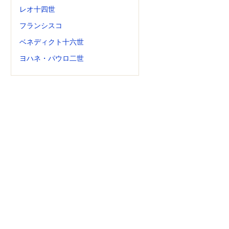
レオ十四世
フランシスコ
ベネディクト十六世
ヨハネ・パウロ二世