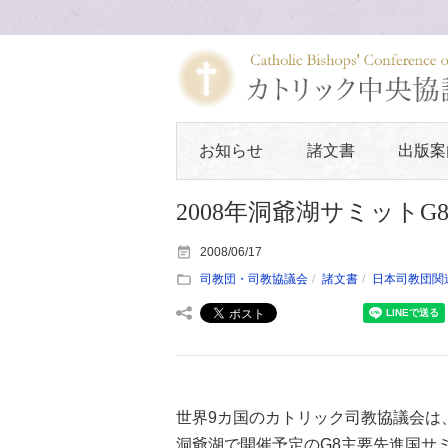
お知らせ
諸文書
出版案
2008年洞爺湖サミット
2008/06/17
司教団・司教協議会
諸文書
日本司教団関
世界9カ国のカトリック司教協議会は、
洞爺湖で開催予定のG8主要先進国サ