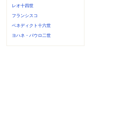
レオ十四世
フランシスコ
ベネディクト十六世
ヨハネ・パウロ二世