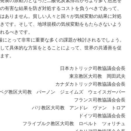
発展の原動力となった二酸化炭素排出からより多く恩恵を
の有害な結果を防ぎ対処するコストを負うべきであって、
はありません。貧しい人々と国々が気候変動の結果に対処
きです。そして、地球規模の気候変動をもたらさないよう
れるべきです。
厳にとって非常に重要な多くの課題が検討されるでしょう。
して具体的な方策をとることによって、世界の共通善を促
ます。
日本カトリック司教協議会会長
東京教区大司教 岡田武夫
カナダカトリック司教協議会会長
ペグ教区大司教 バーノン ジェイムズ ウェイスガーバー
フランス司教協議会会長
パリ教区大司教 アンドレ ヴァン トロア
ドイツ司教協議会会長
フライブルク教区大司教 ロベルト ツォリチュ