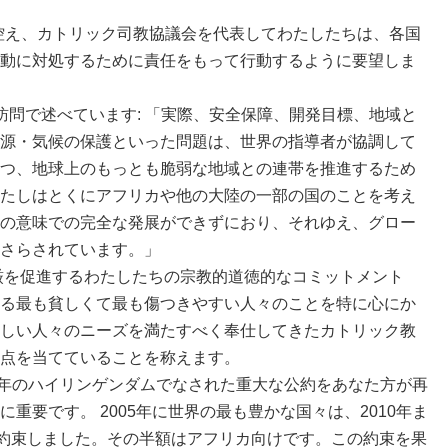
控え、カトリック司教協議会を代表してわたしたちは、各国
動に対処するために責任をもって行動するように要望しま
訪問で述べています: 「実際、安全保障、開発目標、地域と
源・気候の保護といった問題は、世界の指導者が協調して
つ、地球上のもっとも脆弱な地域との連帯を推進するため
たしはとくにアフリカや他の大陸の一部の国のことを考え
の意味での完全な発展ができずにおり、それゆえ、グロー
さらされています。」
を促進するわたしたちの宗教的道徳的なコミットメント
る最も貧しくて最も傷つきやすい人々のことを特に心にか
しい人々のニーズを満たすべく奉仕してきたカトリック教
点を当てていることを称えます。
07年のハイリンゲンダムでなされた重大な公約をあなた方が再
重要です。 2005年に世界の最も豊かな国々は、2010年ま
と約束しました。その半額はアフリカ向けです。この約束を果