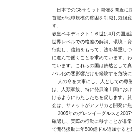
日本でのG8サミット開催を間近に
首脳が地球規模の貧困を削減し気候変
す。
教皇ベネディクト１６世は4月の国連
世界レベルでの格差の解消、環境・資
行動し、信頼をもって、法を尊重しつ
に進んで働くことを求めています。わ
ています。これらの国は依然として真
バル化の悪影響だけを経験する危険に
人の命を大事にし、人としての尊厳
は、人類家族、特に発展途上国におけ
けるようにわたしたちを促します。貧
会は、サミットがアフリカと開発に焦
2005年のグレンイーグルスと20
確認し、実際の行動に移すことが非常に
で開発援助に年500億ドル追加する