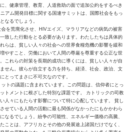
に、健康管理、教育、人道救助の面で追加公約をするべき
ミレニアム開発目標に関する国連サミットは、国際社会をもっ
となるでしょう。
を荒廃化させ、HIVエイズ、マラリアなどの病気の被害
一致した行動をとる必要があります。わたしたちは具体的
れらは、貧しい人々の社会への世界食糧危機の影響を緩和
増やすこと、労働において人間の尊厳を尊重する公正な世
。これらの対策を長期的成功に導くには、貧しい人々が自
ません。彼らが自立する力を持ち、経済、社会、政治、文
にとってまさに不可欠なのです。
ットの議題に含まれています。この問題は、信仰者にとっ
ットメントに根ざした特別な課題です。 カトリックの司教
い人々にもたらす影響について特に心配しています。 貧し
させている人間の活動に最も関係がなかったにもかかわら
になるでしょう。紛争の可能性、エネルギー価格の高騰、
たことは、アフリカとその他の発展途上諸国だけでなく、