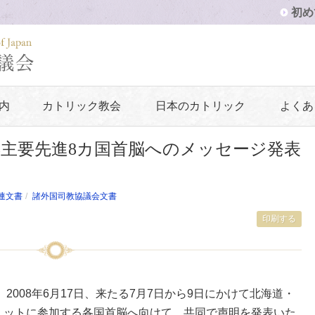
初め
内
カトリック教会
日本のカトリック
よくあ
G8主要先進8カ国首脳へのメッセージ発表
連文書
諸外国司教協議会文書
印刷する
2008年6月17日、来たる7月7日から9日にかけて北海道・
ミットに参加する各国首脳へ向けて、共同で声明を発表いた