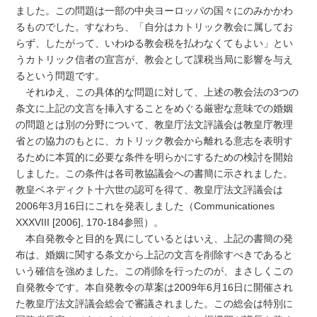
ました。この問題は一部の中央ヨーロッパの国々にのみかかわ
るものでした。すなわち、「自分はカトリック教会に属してお
らず、したがって、いわゆる教会税を払わなくてもよい」とい
うカトリック信者の宣言が、教会として課税当局に影響を与え
るという問題です。
それゆえ、この具体的な問題に対して、上述の教会法の3つの
条文に上記の文言を挿入することをめぐる厳密な意味での婚姻
の問題とは別の分野について、教皇庁法文評議会は教皇庁教理
省との協力のもとに、カトリック教会から離れる意志を表明す
るために本質的に必要な条件を明らかにするための検討を開始
しました。この条件は各司教協議会への書簡に示されました。
教皇ベネディクト十六世の認可を得て、教皇庁法文評議会は
2006年3月16日にこれを発表しました（Communicationes
XXXVIII [2006], 170-184参照）。
本自発教令と目的を異にしているとはいえ、上記の書簡の発
布は、婚姻に関する条文から上記の文言を削除すべきであると
いう確信を強めました。この削除を行ったのが、まさしくこの
自発教令です。本自発教令の草案は2009年6月16日に開催され
た教皇庁法文評議会総会で審議されました。この総会は特別に