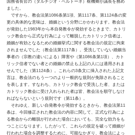
国務省長官の（タルチジオ・ベルトーネ）枢機卿が議長を務め
ました。
ですから、教会法第1086条第1項、第1117条、第1124条の変
更の具体的な意味は、婚姻という分野にかかわります。教会法
が発効した1983年から本自発教令が発効するときまで、カトリ
ック教会から正式な行為によって離脱したカトリック信者は、
婚姻が有効となるための婚姻挙式に関する教会法の規定に拘束
されませんでした（教会法第1117条）。受洗していない婚姻当
事者の（宗教の違いによる）障害や（第1086条第1項）、カト
リック信者でない者との婚姻の禁止も上記の人には適用されま
せんでした（第1124条）。これらの3条文に挿入された上記文
言は、教会法のもう一つのより一般的な規則が免除されること
を表します。すなわち、カトリック教会で受洗した者、または
カトリック教会に受け入れられた者は皆、教会法を順守しなけ
ればならないという規則です（第11条）。
それゆえ、新しい自発教令が発効するときから、教会法第11
条は、今回修正された教会法の内容に関して、正式な行為によ
る教会からの離脱が行われた場合においても、完全な効力をも
つことになります。したがって、これらの規定を破って婚姻が
行われた場合を調整するために、可能なかぎり、教会法によっ