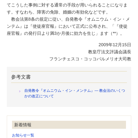
てこうした事例に対する通常の手段が用いられることになりま
す。すなわち、障害の免除、婚姻の有効化などです。
教会法第8条の規定に従い、自発教令『オムニウム・イン・メ
ンテム』は『使徒座官報』において正式に公布され、「『使徒
座官報』の発行日より満3か月後に効力を生じ」ます（**）。
2009年12月15日
教皇庁法文評議会議長
フランチェスコ・コッコパルメリオ大司教
参考文書
自発教令『オムニウム・イン・メンテム』― 教会法のいくつ
かの改正について
新着情報
お知らせ一覧