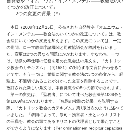
自発教令『オムニウム・イン・メンテム――教会法のい
くつかの改正について』
――2つの変更の背景（*）
本日（2009年12月15日）公布された自発教令『オムニウム・
イン・メンテム――教会法のいくつかの改正について』は、教
会法にいくつかの変更を加えます。この変更については、一定
の期間、ローマ教皇庁諸機関と司教協議会が検討を行いまし
た。変更は2つの異なる問題にかかわります。すなわち、一つ
は、助祭の奉仕職の任務を定めた教会法の条文を、『カトリッ
ク教会のカテキズム』（同1581）の対応する文言に合わせるこ
とです。もう一つは、婚姻に関する教会法の3つの条文から、経
験上、不適切であることが分かった文言を削除することです。
改訂された新しい条文は、本自発教令の5つの節で示されます。
第一の変更は、「聖務者」について述べた教会法第1008条と
第1009条にかかわります。「叙階の秘跡の効果」を説明する
際、『カトリック教会のカテキズム』第1版は次のように述べて
いました。「叙階によって、祭司・預言者・王というキリスト
の三職を、教会の頭であるキリストの代理者として果たすこと
ができるようになります（Per ordinationem recipitur capacitas