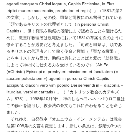
agendi tamquam Christi legatus, Capitis Ecclesiae, in Eius
triplici munere sacerdotis, prophetae et regis）」（1581の第2
の文章）。しかし、その後、司祭と司教にのみ留保されている
「頭であるキリストの代理者として（in persona Christi
Capitis）」働く権限を助祭の段階にまで認めることを避けるた
めに、教皇庁教理省は規範版において1581の草案を次のように
修正することが必要だと考えました。「司教と司祭は、頭であ
るキリストの代理者として働く使命と権能（「聖なる権限」）
とをキリストから受け、助祭は典礼とことばと愛の『助祭職』
によって神の民に仕える力を受けているのです（Ab Eo
(=Christo) Episcopi et presbyteri missionem et facultatem («
sacram potestatem ») agendi in persona Christi Capitis
accipiunt, diaconi vero vim populo Dei serviendi in « diaconia »
liturgiae, verbi et caritatis）」（『カトリック教会のカテキズ
ム』875）。1998年10月9日、神のしもべヨハネ・パウロ二世は
この修正を認可し、教会法の条文もこれに合わせることを命じ
ました。
それゆえ、自発教令『オムニウム・イン・メンテム』は教会
法第1008条の文言を変更します。新しい条文は、叙階の3つの