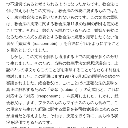
つ不適切であると考えられるようになったからです。教会法に
付け加えられたこの文言は、教会法の伝統に属するものではな
く、東方教会法にも見いだされないものです。この文言の意味
は、教会法の拘束に関する教会法第11条の総則の例外を定める
ことです。それは、教会から離れているために、婚姻が有効に
なるための方式を必要とする教会法の規定を順守したくない信
者が「婚姻法（ius connubii）」を容易に守れるようにすること
を目的としていました。
しかし、この文言を解釈し適用する上での問題が多くの分野
で生じました。そのため、当時の教皇庁法文解釈評議会は、上
記の3つの条文からこのことばを削除することがもたらす利益を
検討しました。この問題はまず1997年6月3日の同評議会総会で
審議されました。総会教父は、このことばの正確な法的意味を
真正に解釈するための「疑念（dubium）」の定式化と、これに
対応する「対応（responsum）」を認可しました。しかし、総
会教父は、まず、プラスのものもマイナスのものも含めて、こ
の規定から生じた経験に関する意見を各司教協議会に求めるの
が適当だと考えました。それは、決定を行う前に、あらゆる状
況を評価できるためです。