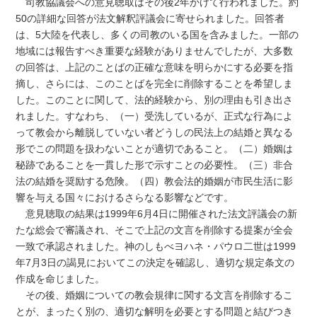
司教協議会への意見聴取はその後2年かけて行われました。約
50の詳細な回答が法文解釈評議会に寄せられました。回答者
は、5大陸を代表し、多くの司教のいる国を含みました。一部の
地域には報告すべき重要な経験がありませんでしたが、大多数
の回答は、上記のことばの正確な意味を明らかにする必要を指
摘し、さらには、このことばを完全に削除することを希望しま
した。このことに関して、法的経験から、別の理由も引き出さ
れました。すなわち、（一）受洗しているが、正式な行為によ
って教会から離脱していない者どうしの民法上の結婚と異なる
形でこの問題を扱わないことが適切であること。（二）婚姻は
秘跡であることを一貫した形で示すことの必要性。（三）非合
法の結婚を奨励する危険。（四）教会法的婚姻が市民生活に影
響を与える国々におけるさらなる影響などです。
意見聴取の結果は1999年6月4日に開催された法文評議会の新
たな総会で審議され、そこで上記の文言を削除する提案が全会
一致で承認されました。神のしもべヨハネ・パウロ二世は1999
年7月3日の謁見においてこの決定を確認し、適切な規定条文の
作成を命じました。
その後、婚姻についての教会規律に関する文言を削除するこ
とが、まったく別の、適切な解明を必要とする問題と結びつき