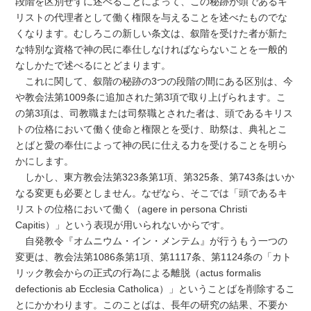
段階を区別せずに述べることによって、この秘跡が頭であるキ
リストの代理者として働く権限を与えることを述べたものでな
くなります。むしろこの新しい条文は、叙階を受けた者が新た
な特別な資格で神の民に奉仕しなければならないことを一般的
なしかたで述べるにとどまります。
これに関して、叙階の秘跡の3つの段階の間にある区別は、今
や教会法第1009条に追加された第3項で取り上げられます。こ
の第3項は、司教職または司祭職とされた者は、頭であるキリス
トの位格において働く使命と権限とを受け、助祭は、典礼とこ
とばと愛の奉仕によって神の民に仕える力を受けることを明ら
かにします。
しかし、東方教会法第323条第1項、第325条、第743条はいか
なる変更も必要としません。なぜなら、そこでは「頭であるキ
リストの位格において働く（agere in persona Christi
Capitis）」という表現が用いられないからです。
自発教令『オムニウム・イン・メンテム』が行うもう一つの
変更は、教会法第1086条第1項、第1117条、第1124条の「カト
リック教会からの正式の行為による離脱（actus formalis
defectionis ab Ecclesia Catholica）」ということばを削除するこ
とにかかわります。このことばは、長年の研究の結果、不要か