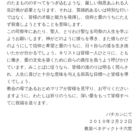
のたまもののすべてをつぎ込むような、厳しい熱意あふれる人
生計画が必要となります。それは、英雄的あるいは特別な行い
ではなく、皆様の才能と能力を発揮し、信仰と愛のうちにたえ
ず前進しようとすることを意味します。
この司祭年にあたり、聖人、とりわけ聖なる司祭の人生を学ぶ
ようお願いします。神がどのように彼らを導き、また彼らがど
のようにして信仰と希望と愛のうちに、日々自らの道を生き抜
いたかが分かるでしょう。キリストは皆様一人ひとりに、とも
に働き、愛の文化を築くために自らの責任を負うよう呼びかけ
ています。みことばに従うなら、皆様の道のりは明るく照らさ
れ、人生に喜びと十分な意味を与える崇高な目標へと皆様を導
くでしょう。
教会の母であるおとめマリアが皆様を見守り、お守りください
ますように。わたしは祈りのうちに、深い愛をもって皆様すべ
てに祝福を送ります。
バチカンにて
２０１０年２月２２日
教皇ベネディクト十六世