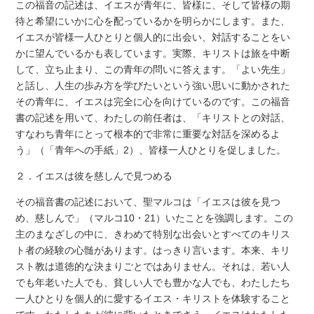
この福音の記述は、イエスが青年に、皆様に、そして皆様の期
待と希望にいかに心を配っているかを明らかにします。また、
イエスが皆様一人ひとりと個人的に出会い、対話することをい
かに望んでいるかも表しています。実際、キリストは旅を中断
して、立ち止まり、この青年の問いに答えます。「よい先生」
と話し、人生の歩み方を学びたいという強い思いに動かされた
その青年に、イエスは完全に心を向けているのです。この福音
書の記述を用いて、わたしの前任者は、「キリストとの対話、
すなわち青年にとって根本的で非常に重要な対話を深めるよ
う」（「青年への手紙」2）、皆様一人ひとりを促しました。
２．イエスは彼を慈しんで見つめる
その福音書の記述において、聖マルコは「イエスは彼を見つ
め、慈しんで」（マルコ10・21）いたことを強調します。この
主のまなざしの中に、きわめて特別な出会いとすべてのキリス
ト者の経験の心髄があります。はっきり言います。本来、キリ
スト教は道徳的な決まりごとではありません。それは、若い人
でも年老いた人でも、貧しい人でも豊かな人でも、わたしたち
一人ひとりを個人的に愛するイエス・キリストを体験すること