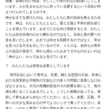
偶像、節制のない快楽、そしてこの世のわなの奴隷にしてしま
います。人が生まれながらに持っている愛するという召命が抑
えつけられてしまうのです。
神がおきてを授けたのは、わたしたちに真の自由を教えるため
です。神は、わたしたちとともに、愛と正義と平和の国を築く
ことを望んでいます。おきてに心を向け実践するとき、わたし
たちは自分自身の心から離れるのではなく、自由と真の愛への
道を見いだします。おきては幸せを制限するのではなく、幸せ
を見つける方法を示しているのです。イエスは、金持ちの青年
との会話の冒頭で、神から授かったおきてそのものがよいのは
「神がよい」からであると告げています。
７．わたしたちは皆様を必要としています
現代社会において青年は、失業、確たる思想の欠如、未来に
おける現実的な可能性の欠如などの多くの問題に直面しなけれ
ばなりません。今日の危機的状況やその影響を前にして、無力
感を感じることもあるでしょう。こうした困難があっても、落
胆して夢をあきらめないでください。むしろ、友愛、正義、平
和への大きな望みを心の中でよりいっそう養ってください。未
来は、いのちと希望に正統な理由を見いだすすべを知っている