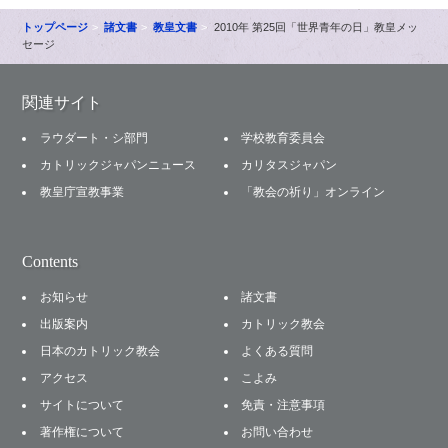
トップページ
諸文書
教皇文書
2010年 第25回「世界青年の日」教皇メッ
セージ
関連サイト
ラウダート・シ部門
学校教育委員会
カトリックジャパンニュース
カリタスジャパン
教皇庁宣教事業
「教会の祈り」オンライン
Contents
お知らせ
諸文書
出版案内
カトリック教会
日本のカトリック教会
よくある質問
アクセス
こよみ
サイトについて
免責・注意事項
著作権について
お問い合わせ