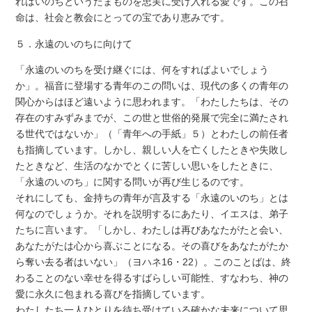
れはいのちというたまものを忠実に受け入れる愛です。この召
命は、社会と教会にとっての宝であり恵みです。
５．永遠のいのちに向けて
「永遠のいのちを受け継ぐには、何をすればよいでしょう
か」。福音に登場する青年のこの問いは、現代の多くの青年の
関心からはほど遠いように思われます。「わたしたちは、その
存在のすみずみまでが、この世と世俗的発展で完全に満たされ
る世代ではないか」（「青年への手紙」５）とわたしの前任者
も指摘しています。しかし、親しい人を亡くしたときや失敗し
たときなど、生活のなかでとくに苦しい思いをしたときに、
「永遠のいのち」に関する問いが再び生じるのです。
それにしても、金持ちの青年が言及する「永遠のいのち」とは
何なのでしょうか。それを説明するにあたり、イエスは、弟子
たちに言います。「しかし、わたしは再びあなたがたと会い、
あなたがたは心から喜ぶことになる。その喜びをあなたがたか
ら奪い去る者はいない」（ヨハネ16・22）。このことばは、終
わることのない幸せを得るすばらしい可能性、すなわち、神の
愛に永久に包まれる喜びを指摘しています。
わたしたち一人ひとりを待ち受けている確かな未来について思