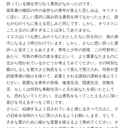
持っている物を売り払う勇気がなかったのです。
福音書の物語の中の金持ちの青年が覚えた悲しみは、キリスト
に従い、正しい選択に踏み切る勇気を持てなかったときに、誰
もが心のうちに覚える悲しみと同じです。しかし、キリストに
こたえるのに遅すぎることは決してありません。
イエスはいつも慈しみのうちにわたしたちに目を向け、彼の弟
子になるよう呼びかけています。しかし、さらに思い切った選
択へと促すこともあります。青年と少年の皆様、この司祭年に
あたり、司祭の奉仕の道を進むという、より重要なたまものに
主から招かれているかどうか考えてみてください。その特別な
愛のしるしを寛大さと熱意をもって喜んで受け入れ、司祭や霊
的指導者の助けを借りて、必要とされる識別の課程を進んでく
ださい。親愛なる青年の皆様、修道生活、隠遁生活、宣教生
活、もしくは特別な奉献生活へと主があなたを招いたとして
も、恐れないでください。主は勇気をもってこたえる人に深い
喜びを与えるすべをご存じです。
さらに、結婚するよう召されていると感じるすべての人に、そ
の召命を信仰のうちに受け入れるようお願いします。そして、
大きな愛のために確かな基盤を据えるよう努めてください。そ