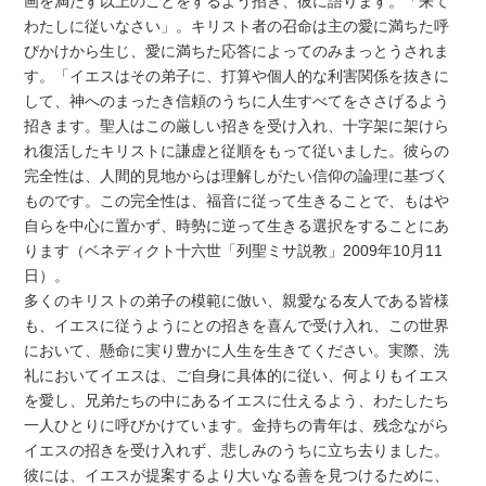
画を満たす以上のことをするよう招き、彼に語ります。「来て
わたしに従いなさい」。キリスト者の召命は主の愛に満ちた呼
びかけから生じ、愛に満ちた応答によってのみまっとうされま
す。「イエスはその弟子に、打算や個人的な利害関係を抜きに
して、神へのまったき信頼のうちに人生すべてをささげるよう
招きます。聖人はこの厳しい招きを受け入れ、十字架に架けら
れ復活したキリストに謙虚と従順をもって従いました。彼らの
完全性は、人間的見地からは理解しがたい信仰の論理に基づく
ものです。この完全性は、福音に従って生きることで、もはや
自らを中心に置かず、時勢に逆って生きる選択をすることにあ
ります（ベネディクト十六世「列聖ミサ説教」2009年10月11
日）。
多くのキリストの弟子の模範に倣い、親愛なる友人である皆様
も、イエスに従うようにとの招きを喜んで受け入れ、この世界
において、懸命に実り豊かに人生を生きてください。実際、洗
礼においてイエスは、ご自身に具体的に従い、何よりもイエス
を愛し、兄弟たちの中にあるイエスに仕えるよう、わたしたち
一人ひとりに呼びかけています。金持ちの青年は、残念ながら
イエスの招きを受け入れず、悲しみのうちに立ち去りました。
彼には、イエスが提案するより大いなる善を見つけるために、