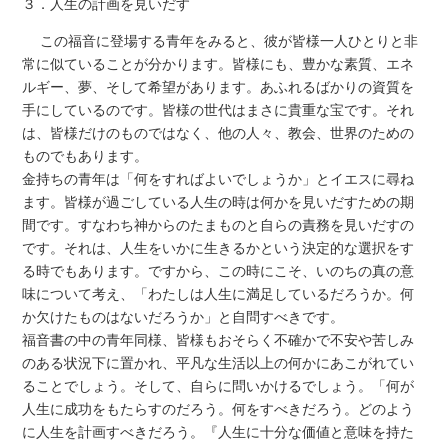
３．人生の計画を見いだす
この福音に登場する青年をみると、彼が皆様一人ひとりと非
常に似ていることが分かります。皆様にも、豊かな素質、エネ
ルギー、夢、そして希望があります。あふれるばかりの資質を
手にしているのです。皆様の世代はまさに貴重な宝です。それ
は、皆様だけのものではなく、他の人々、教会、世界のための
ものでもあります。
金持ちの青年は「何をすればよいでしょうか」とイエスに尋ね
ます。皆様が過ごしている人生の時は何かを見いだすための期
間です。すなわち神からのたまものと自らの責務を見いだすの
です。それは、人生をいかに生きるかという決定的な選択をす
る時でもあります。ですから、この時にこそ、いのちの真の意
味について考え、「わたしは人生に満足しているだろうか。何
か欠けたものはないだろうか」と自問すべきです。
福音書の中の青年同様、皆様もおそらく不確かで不安や苦しみ
のある状況下に置かれ、平凡な生活以上の何かにあこがれてい
ることでしょう。そして、自らに問いかけるでしょう。「何が
人生に成功をもたらすのだろう。何をすべきだろう。どのよう
に人生を計画すべきだろう。『人生に十分な価値と意味を持た