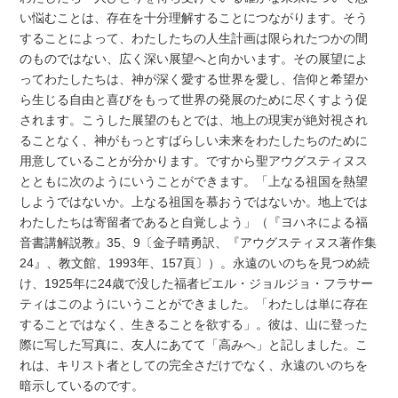
い悩むことは、存在を十分理解することにつながります。そう
することによって、わたしたちの人生計画は限られたつかの間
のものではない、広く深い展望へと向かいます。その展望によ
ってわたしたちは、神が深く愛する世界を愛し、信仰と希望か
ら生じる自由と喜びをもって世界の発展のために尽くすよう促
されます。こうした展望のもとでは、地上の現実が絶対視され
ることなく、神がもっとすばらしい未来をわたしたちのために
用意していることが分かります。ですから聖アウグスティヌス
とともに次のようにいうことができます。「上なる祖国を熱望
しようではないか。上なる祖国を慕おうではないか。地上では
わたしたちは寄留者であると自覚しよう」（『ヨハネによる福
音書講解説教』35、9〔金子晴勇訳、『アウグスティヌス著作集
24』、教文館、1993年、157頁〕）。永遠のいのちを見つめ続
け、1925年に24歳で没した福者ピエル・ジョルジョ・フラサー
ティはこのようにいうことができました。「わたしは単に存在
することではなく、生きることを欲する」。彼は、山に登った
際に写した写真に、友人にあてて「高みへ」と記しました。こ
れは、キリスト者としての完全さだけでなく、永遠のいのちを
暗示しているのです。