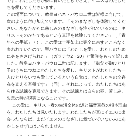
です。わたしたちが彼に背いたときでさえ、イエスはわたした
ちを愛してくださいます。
この場面について、教皇ヨハネ・パウロ二世は皆様に向けて、
次のように付け加えています。「そのまなざしを体験してくだ
さい。あなたがたに慈しみのまなざしを注がれているのは、キ
リストそのかたであるという真理を体験してください」（「青
年への手紙」７）。この愛は十字架上に完全に余すところなく
表われていたので、聖パウロは「わたしを愛し、わたしのため
に身をささげられた」（ガラテヤ2・20）と驚嘆をもって記しま
した。教皇ヨハネ・パウロ二世は記します。「御父が御ひとり
子のうちにつねにわたしたちを愛し、キリストがわたしたち一
人ひとりをいつも愛しているという自覚は、わたしたちの全存
在を支える基盤です」（同）。それによって、わたしたちはあ
らゆる試練を克服できます。その試練とは自らの罪、苦しみ、
失意の時が現実になることです。
この愛に、キリスト者の生活全体の源と福音宣教の根本理由
を、わたしたちは見いだします。わたしたちが真にイエスに出
会ったならば、まだイエスのまなざしに気づいていない人にあ
かしをせずにはいられません。