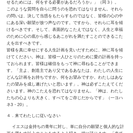
せるためには、何をする必要があるだろうか』」（同３）。
このような質問を自らに問うのを恐れてはなりません。それら
の問いは、決して当惑をもたらすものではなく、皆様の心の中
にある深い願望が放つ声なのです。ですから、それらに耳を傾
けるべきです。そして、表面的なこたえではなく、人生と幸福
のために心の底から感じるあこがれを満たすことのできるこた
えを出すべきです。
皆様を真に幸せにする人生計画を見いだすために、神に耳を傾
けてください。神は、皆様一人ひとりのために愛の計画を持っ
ておられます。皆様は確信をもって神に尋ねることができま
す。「主よ、創造主であり父であるあなたは、わたしの人生に
どんな計画をお持ちですか。何をお望みですか。わたしはあな
たの望みを成し遂げたいと思います」。神は必ずこたえてくだ
さいます。神のこたえを恐れてはなりません。「神は、わたし
たちの心よりも大きく、すべてをご存じだからです」（一ヨハ
ネ3・20）。
４．来てわたしに従いなさい
イエスは金持ちの青年に対し、単に自分の願望と個人的な計