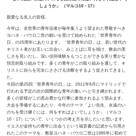
しょうか」 （マルコ10・17）
親愛なる友人の皆様。
今年は、全世界の青年信者が毎年集うよう望まれた尊敬すべき
ヨハネ・パウロ二世の願いを受けて始められた「世界青年の
日」の25周年にあたります。「世界青年の日」は、若い世代の
キリスト者がお互いに出会い、みことばに耳を傾け、教会の美
しさを見いだし、深い信仰体験をもつことができる実り豊かな
預言的取り組みです。多くの青年がこの取り組みを通して、キ
リストに自らを完全にささげる決断をするよう促されてきまし
た。
今回の第25回「世界青年の日」は、2011年8月にマドリッドで
行われる予定の次の国際的な青年の集いへと引き継がれます。
多くの皆様がこの恵み豊かな行事に参加されるよう望みます。
大会を準備するにあたり、今年のテーマ「よい先生、永遠のい
のちを受け継ぐには、何をすればよいでしょうか」（マルコ
10・17）について、いくつかの考え方を示したいと思います。
イエスが金持ちの青年に出会うという福音書の記述から引用さ
れたこのテーマを、教皇ヨハネ・パウロ二世は1985年に初めて