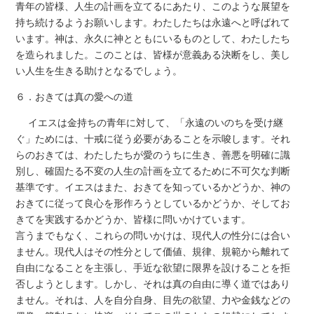
青年の皆様、人生の計画を立てるにあたり、このような展望を
持ち続けるようお願いします。わたしたちは永遠へと呼ばれて
います。神は、永久に神とともにいるものとして、わたしたち
を造られました。このことは、皆様が意義ある決断をし、美し
い人生を生きる助けとなるでしょう。
６．おきては真の愛への道
イエスは金持ちの青年に対して、「永遠のいのちを受け継
ぐ」ためには、十戒に従う必要があることを示唆します。それ
らのおきては、わたしたちが愛のうちに生き、善悪を明確に識
別し、確固たる不変の人生の計画を立てるために不可欠な判断
基準です。イエスはまた、おきてを知っているかどうか、神の
おきてに従って良心を形作ろうとしているかどうか、そしてお
きてを実践するかどうか、皆様に問いかけています。
言うまでもなく、これらの問いかけは、現代人の性分には合い
ません。現代人はその性分として価値、規律、規範から離れて
自由になることを主張し、手近な欲望に限界を設けることを拒
否しようとします。しかし、それは真の自由に導く道ではあり
ません。それは、人を自分自身、目先の欲望、力や金銭などの