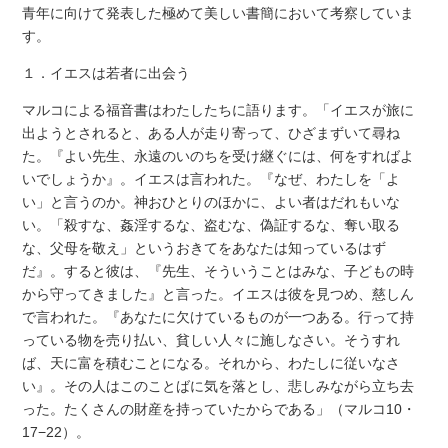
青年に向けて発表した極めて美しい書簡において考察していま
す。
１．イエスは若者に出会う
マルコによる福音書はわたしたちに語ります。「イエスが旅に
出ようとされると、ある人が走り寄って、ひざまずいて尋ね
た。『よい先生、永遠のいのちを受け継ぐには、何をすればよ
いでしょうか』。イエスは言われた。『なぜ、わたしを「よ
い」と言うのか。神おひとりのほかに、よい者はだれもいな
い。「殺すな、姦淫するな、盗むな、偽証するな、奪い取る
な、父母を敬え」というおきてをあなたは知っているはず
だ』。すると彼は、『先生、そういうことはみな、子どもの時
から守ってきました』と言った。イエスは彼を見つめ、慈しん
で言われた。『あなたに欠けているものが一つある。行って持
っている物を売り払い、貧しい人々に施しなさい。そうすれ
ば、天に富を積むことになる。それから、わたしに従いなさ
い』。その人はこのことばに気を落とし、悲しみながら立ち去
った。たくさんの財産を持っていたからである」（マルコ10・
17−22）。