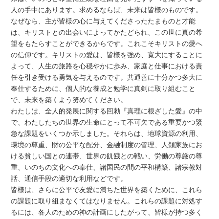
人の手中にあります。求めるならば、未来は皆様のものです。
なぜなら、主が皆様の心に与えてくださったたまものと才能
は、キリストとの出会いによってかたどられ、この世に真の希
望をもたらすことができるからです。これこそキリストの愛へ
の信仰です。キリストの愛は、皆様を強め、寛大にすることに
よって、人生の旅路を心穏やかに歩み、家庭と仕事における責
任を引き受ける勇気を与えるのです。共通善に十分かつ多大に
奉仕するために、個人的な養成と勉学に真剣に取り組むこと
で、未来を築くよう努めてください。
わたしは、全人的発展に関する回勅『真理に根ざした愛』の中
で、わたしたちの世界の生命にとって不可欠である重要かつ緊
急な課題をいくつか示しました。それらは、地球資源の利用、
環境の尊重、財の公平な配分、金融制度の管理、人類家族にお
ける貧しい国との連帯、世界の飢餓との戦い、労働の尊厳の尊
重、いのちの文化への奉仕、諸国民の間の平和構築、諸宗教対
話、通信手段の適切な利用などです。
皆様は、さらに公平で友愛に満ちた世界を築くために、これら
の課題に取り組まなくてはなりません。これらの課題に対処す
るには、各人のための神の計画にしたがって、皆様が持つ多く