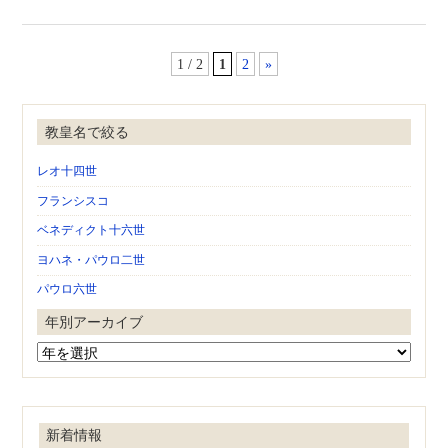
1 / 2
1
2
»
教皇名で絞る
レオ十四世
フランシスコ
ベネディクト十六世
ヨハネ・パウロ二世
パウロ六世
年別アーカイブ
新着情報