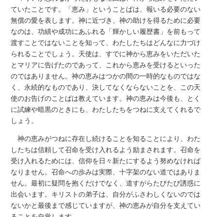
ていたことです。「恵み」ということばは、報いる必要のない
無償の愛を表します。神に近づき、神の助けを得るために必要
なのは、功績や成功にあふれる「輝かしい履歴書」を前もって
渡すことではないことを知って、わたしたちはどんなに力づけ
られることでしょう。天使は、すでに神から恵みをいただいた
とマリアに告げたのであって、これから恵みを受けるといった
のではありません。神の恵みはつかの間の一時的なものではな
く、永続的なものであり、決してなくならないことを、この天
使のお告げのことばは教えています。神の恵みは今後も、とく
に試練や暗黒のときにも、わたしたちをつねに支えてくれるで
しょう。
神の恵みがつねに存在し続けることを知ることにより、わた
したちは信頼して召命を受け入れるよう励まされます。召命を
受け入れるためには、信仰を日々新たにするよう努めなければ
なりません。召命への歩みは実際、十字架のない道ではありま
せん。最初に疑問を抱くだけでなく、道すがらたびたび誘惑に
出会います。キリストの弟子は、自分がふさわしくないのでは
ないかと最後まで感じていますが、神の恵みが自分を支えてい
ることを自覚します。