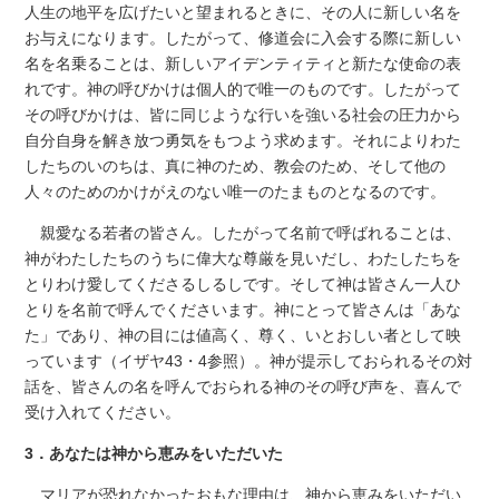
人生の地平を広げたいと望まれるときに、その人に新しい名を
お与えになります。したがって、修道会に入会する際に新しい
名を名乗ることは、新しいアイデンティティと新たな使命の表
れです。神の呼びかけは個人的で唯一のものです。したがって
その呼びかけは、皆に同じような行いを強いる社会の圧力から
自分自身を解き放つ勇気をもつよう求めます。それによりわた
したちのいのちは、真に神のため、教会のため、そして他の
人々のためのかけがえのない唯一のたまものとなるのです。
親愛なる若者の皆さん。したがって名前で呼ばれることは、
神がわたしたちのうちに偉大な尊厳を見いだし、わたしたちを
とりわけ愛してくださるしるしです。そして神は皆さん一人ひ
とりを名前で呼んでくださいます。神にとって皆さんは「あな
た」であり、神の目には値高く、尊く、いとおしい者として映
っています（イザヤ43・4参照）。神が提示しておられるその対
話を、皆さんの名を呼んでおられる神のその呼び声を、喜んで
受け入れてください。
3．あなたは神から恵みをいただいた
マリアが恐れなかったおもな理由は、神から恵みをいただい