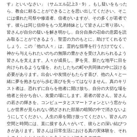
す』といいなさい」（サムエル記上3・9）。もし疑いをもった
ら、教会に頼ることができることを思い出してください。そこ
には優れた司祭や修道者、信者がいますが、その多くが若者で
す。彼らは同じ信仰をもつ兄弟姉妹として皆さんに寄り添い、
皆さんが自分の疑いを解き明かし、自分自身の召命の意図を読
み取ることができるよう、聖霊の力のもとに、助けてくれるで
しょう。この「他の人々」は、霊的な指導を行うだけでなく、
神から与えられたいのちの無限の豊かさを受け入れられるよう
皆さんを支えます。人々が成長し、夢を見、新たな地平に目を
向けられるような場を、わたしたちの町や共同体の中に設ける
必要があります。出会いや友情がもたらす喜び、他の人々と一
緒に夢を抱きながら歩む喜びを失ってはなりません。真のキリ
スト者は、恐れずに自らを他者に開け放ち、自分の大切な場を
他者と分かち合い、友愛の場にします。若者の皆さん、皆さん
の若さの輝きを、コンピュータとスマートフォンという窓から
しか世界が見られない閉ざされた部屋の暗闇の中で消さないよ
うにしてください。人生の扉を開け放ってください。皆さんの
空間と時間には、直に接する人々がいて、彼らとの深い結びつ
きがあります。皆さんは日常生活における真の実体験を、それ