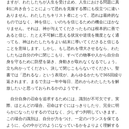
ますが、わたしたちが人生を受け止め、人生における問題に真
剣に向き合うことによって恐れを克服する際にも役立つに違い
ありません。わたしたちキリスト者にとって、恐れは最終的な
ものではなく、神を信じ、いのちを信じるための機会にほかな
りません。それは、神が与えてくださったものは根本的に善で
あると信じ、たとえ不可解に思える状況や逆境を幾度となく通
っても、神はわたしたちをよい結末に導いてくださると信じる
ことを意味します。しかし、もし恐れを増大させるなら、わた
したちは自分の中に閉じこもり、すべての物事や人から自分自
身を守るために防壁を築き、身動きが取れなくなるでしょう。
立ち向かってください。決して閉じこもらないでください。聖
書では「恐れるな」という表現が、あらゆるかたちで365回繰り
返されます。まるで主は一年中毎日、恐れからわたしたちを解
放したいと思っておられるかのようです。
自分自身の召命を追求するためには、識別が不可欠です。実
際、ほとんどの場合、召命はすぐにはっきりしたり、完全に明
らかになったりするのではなく、少しずつ判明していきます。
この場合の識別は、自分が力をつけ、一定のバランスを保てる
ように、心の中がどのようになっているかをよりよく理解する