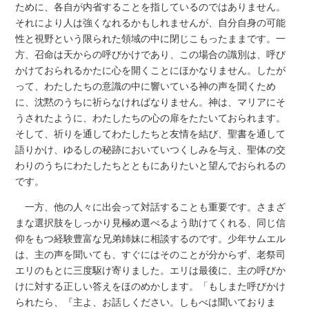
ために、各自が内省することを指しているのではありません。
それにより人は強くなれるかもしれませんが、自分自身の可能
性と視野という限られた領域の中に閉じこもったままです。一
方、召命は天からの呼びかけであり、この場合の識別は、呼び
かけておられるかたに心を開くことにほかなりません。したが
って、わたしたちの意識の中に響いている神の声を聞くため
に、沈黙のうちに祈らなければなりません。神は、マリアにそ
うされたように、わたしたちの心の扉をたたいておられます。
そして、祈りを通してわたしたちと友情を結び、聖書を通して
語りかけ、ゆるしの秘跡においていつくしみを与え、聖体の交
わりのうちにわたしたちとともにありたいと望んでおられるの
です。
一方、他の人々に出会って対話することも重要です。さまざ
まな選択肢をしっかり見極め選べるよう助けてくれる、同じ信
仰をもつ経験豊富な兄弟姉妹に相談するのです。少年サムエル
は、主の声を聞いても、すぐにはそのことが分からず、老祭司
エリのもとに三度駆け寄りました。エリは最後に、主の呼びか
けに対する正しい答えをほのめかします。「もしまた呼びかけ
られたら、『主よ、お話しください。しもべは聞いておりま