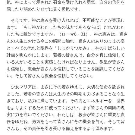
気、神によって示された召命を受け入れる勇気、自分の信仰を
隠したり弱めたりせずに貫く勇気です。
そうです。神の恵みを受け入れれば、不可能なことが実現し
ます。「もし神がわたしたちの味方であるならば、だれがわた
したちに敵対できますか」（ローマ8・31）。神の恵みは、皆さ
んの人生における今この瞬間に触れ、皆さんのありのままの姿
とすべての恐れと限界を「しっかりつかみ」、神のすばらしい
計画を明らかにします。若者の皆さんは、自分を真に信頼して
いる人がいることを実感しなければなりません。教皇が皆さん
を信頼し、教会が皆さんを信頼していることを認識してくださ
い。そして皆さんも教会を信頼してください。
少女マリアは、まさにその若さゆえに、大切な使命を託され
ました。若者の皆さんは人生のその時期を力尽きることなく生
きており、活力に満ちています。その力とエネルギーを、世界
をよりよくするために使ってください。まず皆さんの周囲の現
実に力を注いでください。わたしは、教会が皆さんに重要な責
任をゆだね、勇気をもって皆さんにその機会を与え、そして皆
さんも、その責任を引き受ける備えをするよう望みます。