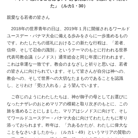
た」（ルカ1・30）
親愛なる若者の皆さん
2018年の世界青年の日は、2019年１月に開催されるワールド
ユースデー・パナマ大会に備える歩みをさらに一歩進めるもの
です。わたしたちの巡礼におけるこの新たな行程は、「若者、
信仰、そして召命の識別」というテーマのもとに行われる世界
代表司教会議（シノドス）通常総会と同じ年度に行われます。
これは幸運な一致です。教会のまなざしと祈りと思いは、若者
の皆さんに向けられています。そして皆さんが自分は神への、
教会への、そして世界への大切なたまものであることを認識
し、とりわけ「受け入れる」よう望んでいます。
ご存じのようにわたしたちは、神が御子の母としてお選びに
なったナザレのおとめマリアの模範と取り次ぎのもとに、この
旅を進めることにしました。マリアはシノドスに向けて、そし
てワールドユースデー・パナマ大会に向けてわたしたちに寄り
添っておられます。昨年は、「力あるかたが、わたしに偉大な
ことをなさいましたから」（ルカ1・49）というマリアの賛歌の