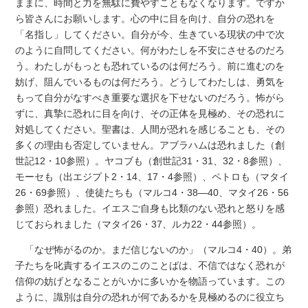
ままに、時間と力を無駄に費やすこともなくなります。ですか
ら皆さんにお願いします。心の中に目を向け、自分の恐れを
「名指し」してください。自分が今、生きている現状の中で次
のように自問してください。何がわたしを不安にさせるのだろ
う。わたしがもっとも恐れているのは何だろう。前に進むのを
妨げ、阻んでいるものは何だろう。どうしてわたしは、勇気を
もって自分がなすべき重要な選択を下せないのだろう。怖がら
ずに、真摯に恐れに目を向け、その正体を見極め、その恐れに
対処してください。聖書は、人間が恐れを感じることも、その
多くの理由も否定していません。アブラハムは恐れました（創
世記12・10参照）。ヤコブも（創世記31・31、32・8参照）、
モーセも（出エジプト2・14、17・4参照）、ペトロも（マタイ
26・69参照）、使徒たちも（マルコ4・38―40、マタイ26・56
参照）恐れました。イエスご自身も比類のない恐れと怒りを感
じておられました（マタイ26・37、ルカ22・44参照）。
「なぜ怖がるのか。まだ信じないのか」（マルコ4・40）。弟
子たちを叱責するイエスのこのことばは、不信ではなく恐れが
信仰の妨げとなることがいかに多いかを物語っています。この
ように、識別は自分の恐れが何であるかを見極めるのに役立ち