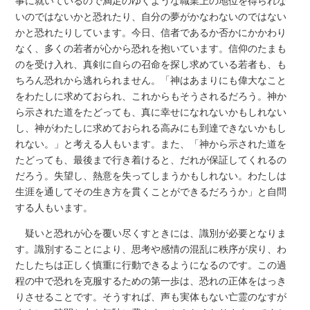
事に就いているので満足のゆくような職業上の地位を得られな
いのではないかと恐れたり、自分の夢がかなわないのではない
かと恐れたりしています。今日、信者であるか否かにかかわり
なく、多くの若者が心から恐れを抱いています。信仰のたまも
のを受け入れ、真剣に自らの召命を探し求めている若者も、も
ちろん恐れから逃れられません。「神はあまりにも偉大なこと
をわたしに求めておられ、これからもそうされるだろう。神か
ら示された道をたどっても、真に幸せになれないかもしれない
し、神がわたしに求めておられる高みにも到達できないかもし
れない。」と考える人もいます。また、「神から示された道を
たどっても、最後まで行き着けると、だれが保証してくれるの
だろう。失望し、熱意を失ってしまうかもしれない。わたしは
生涯を通してその生き方を貫くことができるだろうか」と自問
する人もいます。
疑いと恐れが心を覆い尽くすときには、識別が必要となりま
す。識別することにより、思考や感情の混乱に秩序が戻り、わ
たしたちは正しく慎重に行動できるようになるのです。この過
程の中で恐れを克服するための第一歩は、恐れの正体をはっき
りさせることです。そうすれば、声も実体もない亡霊のなすが