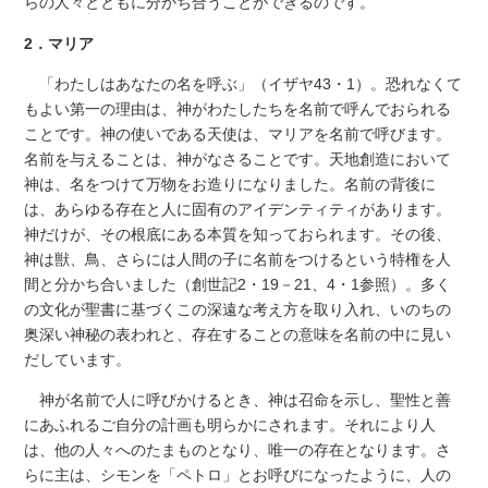
らの人々とともに分かち合うことができるのです。
2．マリア
「わたしはあなたの名を呼ぶ」（イザヤ43・1）。恐れなくて
もよい第一の理由は、神がわたしたちを名前で呼んでおられる
ことです。神の使いである天使は、マリアを名前で呼びます。
名前を与えることは、神がなさることです。天地創造において
神は、名をつけて万物をお造りになりました。名前の背後に
は、あらゆる存在と人に固有のアイデンティティがあります。
神だけが、その根底にある本質を知っておられます。その後、
神は獣、鳥、さらには人間の子に名前をつけるという特権を人
間と分かち合いました（創世記2・19－21、4・1参照）。多く
の文化が聖書に基づくこの深遠な考え方を取り入れ、いのちの
奥深い神秘の表われと、存在することの意味を名前の中に見い
だしています。
神が名前で人に呼びかけるとき、神は召命を示し、聖性と善
にあふれるご自分の計画も明らかにされます。それにより人
は、他の人々へのたまものとなり、唯一の存在となります。さ
らに主は、シモンを「ペトロ」とお呼びになったように、人の