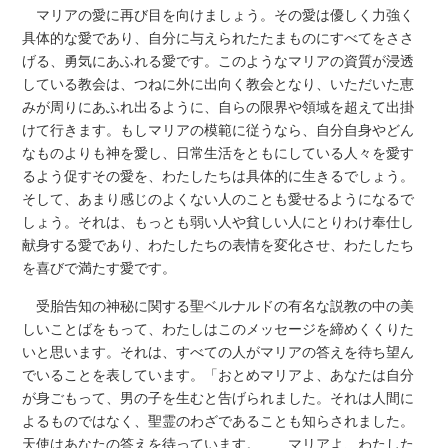
マリアの愛に再び目を向けましょう。その愛は優しく力強く
具体的な愛であり、自分に与えられたたまものにすべてをささ
げる、勇気にあふれる愛です。このようなマリアの資質が浸透
している教会は、つねに外に出向く教会となり、いただいた恵
みが周りにあふれ出るように、自らの限界や領域を超えて出掛
けて行きます。もしマリアの模範に従うなら、自分自身やどん
なものよりも神を愛し、日常生活をともにしている人々を愛す
るよう促すその愛を、わたしたちは具体的に生きるでしょう。
そして、あまり感じのよくない人のことも愛せるようになるで
しょう。それは、もっとも弱い人や貧しい人にとりわけ奉仕し
献身する愛であり、わたしたちの表情を変化させ、わたしたち
を喜びで満たす愛です。
受胎告知の神秘に関する聖ベルナルドの有名な説教の中の美
しいことばをもって、わたしはこのメッセージを締めくくりた
いと思います。それは、すべての人がマリアの答えを待ち望ん
でいることを表しています。「おとめマリアよ、あなたは自分
が身ごもって、男の子を生むと告げられました。それは人間に
よるものではなく、聖霊のわざであることも知らされました。
天使はあなたの答えを待っています。……マリアよ、わたした