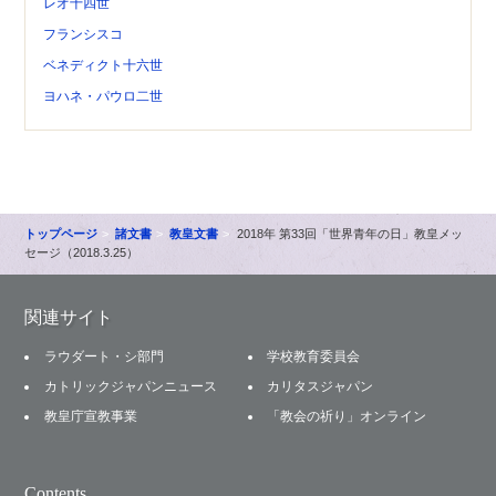
レオ十四世
フランシスコ
ベネディクト十六世
ヨハネ・パウロ二世
トップページ
諸文書
教皇文書
2018年 第33回「世界青年の日」教皇メッ
セージ（2018.3.25）
関連サイト
ラウダート・シ部門
学校教育委員会
カトリックジャパンニュース
カリタスジャパン
教皇庁宣教事業
「教会の祈り」オンライン
Contents