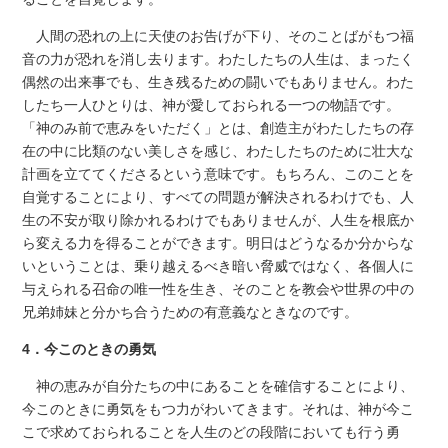
人間の恐れの上に天使のお告げが下り、そのことばがもつ福
音の力が恐れを消し去ります。わたしたちの人生は、まったく
偶然の出来事でも、生き残るための闘いでもありません。わた
したち一人ひとりは、神が愛しておられる一つの物語です。
「神のみ前で恵みをいただく」とは、創造主がわたしたちの存
在の中に比類のない美しさを感じ、わたしたちのために壮大な
計画を立ててくださるという意味です。もちろん、このことを
自覚することにより、すべての問題が解決されるわけでも、人
生の不安が取り除かれるわけでもありませんが、人生を根底か
ら変える力を得ることができます。明日はどうなるか分からな
いということは、乗り越えるべき暗い脅威ではなく、各個人に
与えられる召命の唯一性を生き、そのことを教会や世界の中の
兄弟姉妹と分かち合うための有意義なときなのです。
4．今このときの勇気
神の恵みが自分たちの中にあることを確信することにより、
今このときに勇気をもつ力がわいてきます。それは、神が今こ
こで求めておられることを人生のどの段階においても行う勇