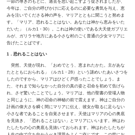
一節の導きのもとに、過去を思い起こすよう促されましたが、
今年は、ご自分の呼びかけに応えるのに必要な勇気を与え、恵
みを注いでくださる神の声を、マリアとともに聞こうと努めま
す。「マリア、恐れることはない。あなたは神から恵みをいた
だいた」（ルカ1・30）。これは神の使いである大天使ガブリエ
ルが、ガリラヤ地方にある小さな村のごく普通の少女マリアに
告げたことばです。
1．恐れることはない
突然、天使が現れ、「おめでとう、恵まれたかた。主があな
たとともにおられる」（ルカ1・28）という謎めいたあいさつを
したのですから、マリアはひどく戸惑ったことでしょう。ま
た、それまで知らなかった自分の真の姿と召命を初めて告げら
れ、さぞ驚いたことでしょう。マリアは、他の聖書の登場人物
と同じように、神の召命の神秘の前で震えます。神はご自分の
計画の偉大さを瞬く間にマリアに伝え、彼女が取るに足らない
小さな者であることを自覚させます。天使はマリアの心の奥底
を見抜き、「恐れることはない」とマリアにいいます。神はわ
たしたちの心の奥底も見抜いておられます。神はわたしたちが
人生の中で立ち向かうべき課題をよくご存じです。この世にお