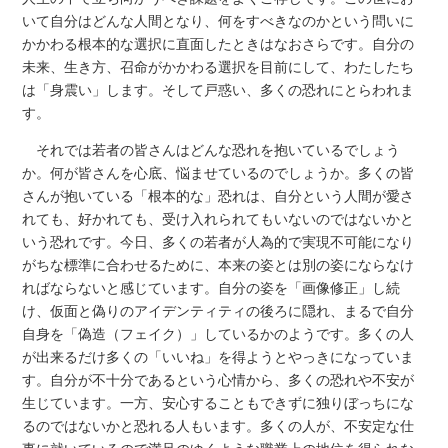
いて自分はどんな人間となり、何をすべきなのかという問いに
かかわる根本的な選択に直面したときはなおさらです。自分の
未来、生き方、召命がかかわる選択を目前にして、わたしたち
は「身震い」します。そして戸惑い、多くの恐れにとらわれま
す。
それでは若者の皆さんはどんな恐れを抱いているでしょう
か。何が皆さんを心底、悩ませているのでしょうか。多くの皆
さんが抱いている「根本的な」恐れは、自分という人間が愛さ
れても、好かれても、受け入れられてもいないのではないかと
いう恐れです。今日、多くの若者が人為的で実現不可能になり
がちな標準に合わせるために、本来の姿とは別の姿にならなけ
ればならないと感じています。自分の姿を「画像修正」し続
け、仮面と偽りのアイデンティティの後ろに隠れ、まるで自分
自身を「偽造（フェイク）」しているかのようです。多くの人
が出来るだけ多くの「いいね」を得ようとやっきになっていま
す。自分が不十分であるという心情から、多くの恐れや不安が
生じています。一方、安心することもできずに独りぼっちにな
るのではないかと恐れる人もいます。多くの人が、不安定な仕