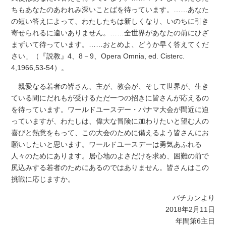
ちもあなたのあわれみ深いことばを待っています。……あなた
の短い答えによって、わたしたちは新しくなり、いのちに引き
寄せられるに違いありません。……全世界があなたの前にひざ
まずいて待っています。……おとめよ、どうか早く答えてくだ
さい」（『説教』4、8－9、Opera Omnia, ed. Cisterc.
4,1966,53-54）。
親愛なる若者の皆さん、主が、教会が、そして世界が、生き
ている間にだれもが受けるただ一つの招きに皆さんが応えるの
を待っています。ワールドユースデー・パナマ大会が間近に迫
っていますが、わたしは、偉大な冒険に加わりたいと望む人の
喜びと熱意をもって、この大会のために備えるよう皆さんにお
願いしたいと思います。ワールドユースデーは勇気あふれる
人々のためにあります。居心地のよさだけを求め、困難の前で
尻込みする若者のためにあるのではありません。皆さんはこの
挑戦に応じますか。
バチカンより
2018年2月11日
年間第6主日