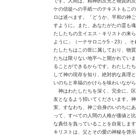
です。人間は、精神的次元と物質的次
ケの信徒への手紙一のテキストもこの
ロは述べます。「どうか、平和の神ご
すように。また、あなたがたの霊も魂
たしたちの主イエス・キリストの来ら
ように」（一テサロニケ5・23）。
たしたちはこの世に属しており、物質
たちは限りない地平へと開かれていま
ることができるからです。わたしたち
して神の現存を知り、絶対的な真理と
いのちと幸福のかけらを味わいながら
神はわたしたちを深く、完全に、区
友となるよう招いてくださいます。神
実、すなわち、神ご自身のいのちにあ
って、すべての人間の人格が価値と比
な責任を負っていることを自覚します
キリストは、父とその愛の神秘を啓示