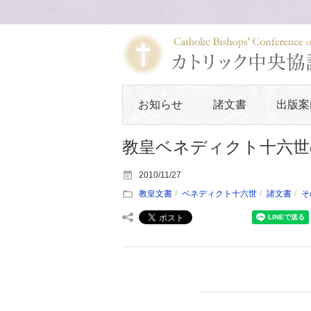
お知らせ
諸文書
出版案
教皇ベネディクト十六世
2010/11/27
教皇文書
ベネディクト十六世
諸文書
そ