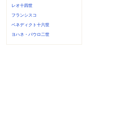
レオ十四世
フランシスコ
ベネディクト十六世
ヨハネ・パウロ二世