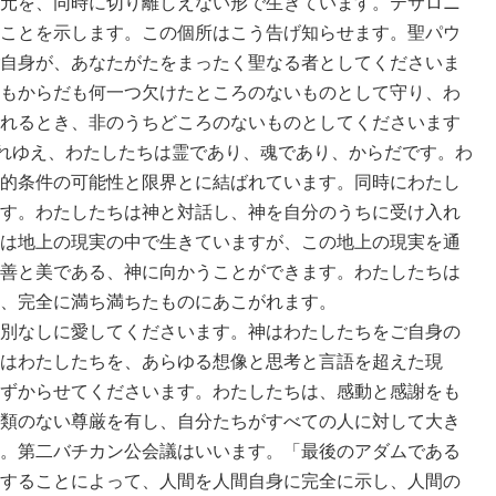
元を、同時に切り離しえない形で生きています。テサロニ
ことを示します。この個所はこう告げ知らせます。聖パウ
自身が、あなたがたをまったく聖なる者としてくださいま
もからだも何一つ欠けたところのないものとして守り、わ
れるとき、非のうちどころのないものとしてくださいます
それゆえ、わたしたちは霊であり、魂であり、からだです。わ
的条件の可能性と限界とに結ばれています。同時にわたし
す。わたしたちは神と対話し、神を自分のうちに受け入れ
は地上の現実の中で生きていますが、この地上の現実を通
善と美である、神に向かうことができます。わたしたちは
、完全に満ち満ちたものにあこがれます。
別なしに愛してくださいます。神はわたしたちをご自身の
はわたしたちを、あらゆる想像と思考と言語を超えた現
ずからせてくださいます。わたしたちは、感動と感謝をも
類のない尊厳を有し、自分たちがすべての人に対して大き
。第二バチカン公会議はいいます。「最後のアダムである
することによって、人間を人間自身に完全に示し、人間の