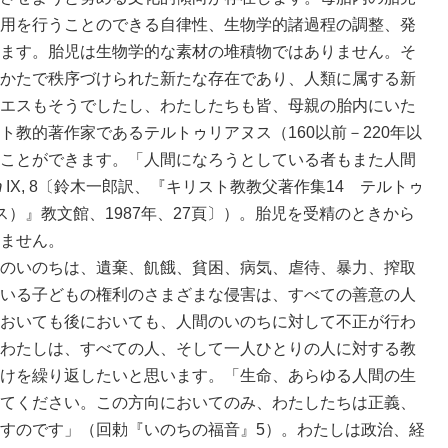
用を行うことのできる自律性、生物学的諸過程の調整、発
ます。胎児は生物学的な素材の堆積物ではありません。そ
かたで秩序づけられた新たな存在であり、人類に属する新
エスもそうでしたし、わたしたちも皆、母親の胎内にいた
教的著作家であるテルトゥリアヌス（160以前－220年以
ことができます。「人間になろうとしている者もまた人間
m
IX, 8〔鈴木一郎訳、『キリスト教教父著作集14 テルトゥ
）』教文館、1987年、27頁〕）。胎児を受精のときから
ません。
のいのちは、遺棄、飢餓、貧困、病気、虐待、暴力、搾取
いる子どもの権利のさまざまな侵害は、すべての善意の人
おいても後においても、人間のいのちに対して不正が行わ
わたしは、すべての人、そして一人ひとりの人に対する教
けを繰り返したいと思います。「生命、あらゆる人間の生
てください。この方向においてのみ、わたしたちは正義、
すのです」（回勅『いのちの福音』5）。わたしは政治、経