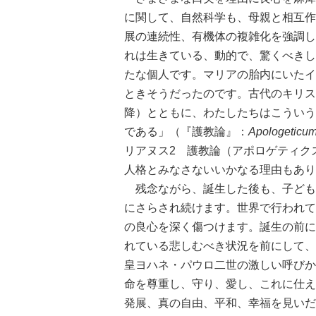
に関して、自然科学も、母親と相互作
展の連続性、有機体の複雑化を強調し
れは生きている、動的で、驚くべきし
たな個人です。マリアの胎内にいたイ
ときそうだったのです。古代のキリスト
降）とともに、わたしたちはこういう
である」（『護教論』：
Apologeticu
リアヌス2 護教論（アポロゲティクス
人格とみなさないいかなる理由もあり
残念ながら、誕生した後も、子ども
にさらされ続けます。世界で行われて
の良心を深く傷つけます。誕生の前に
れている悲しむべき状況を前にして、
皇ヨハネ・パウロ二世の激しい呼びか
命を尊重し、守り、愛し、これに仕え
発展、真の自由、平和、幸福を見いだ