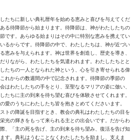
したちに新しい典礼暦年を始める恵みと喜びを与えてくだ
ある待降節から始まります。待降節は、神がわたしたちの
節です。あらゆる始まりはその中に特別な恵みを携えてい
いるからです。待降節の中で、わたしたちは、神が近づい
る恵みを与えられます。神は世界を創造し、歴史を導き、
だりながら、わたしたちを気遣われます。わたしたちとと
したちの一人となられた神という、心を引き寄せられる偉
これからの数週間の中で記念されます。待降節の季節の
会はわたしたちの手をとり、至聖なるマリアの姿に倣い、
したちに主の到来を待ち望む喜びを体験させてくれます。
の愛のうちにわたしたち皆を抱きとめてくださいます。
ストの降誕を目指すとき、教会の典礼はわたしたちの目を
栄光の輝きをもって来られる主との出会いです。だからわ
際、「主の死を告げ、主の到来を待ち望み、復活を告げ知
ます。典礼はうむことなくわたしたちを励まし、支えま