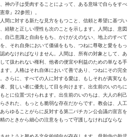
事実、神の子は受肉することによって、ある意味で自らをすべ
憲章』22参照）。
人間に対する新たな見方をもつこと、信頼と希望に基づい
、経験と正しい理性も次のことを示します。人間は、意図
、自己意識と自由をもち、かけがえのない、地上のすべて
を、それ自身において価値をもち、つねに尊敬と愛をもっ
認めなければなりません。人間は、所有の対象として、あ
して扱われない権利、他者の便宜や利益のための単なる手
ます。人格はそれ自体において善であり、つねにその完全
。さらに、すべての人に対する愛は、もしそれが真実なも
者、貧しい者に優先して目を向けます。出生前のいのちに
もとに位置づけられます。出生前のいのちは、大人の利己
らされた、もっとも脆弱な存在だからです。教会は、人工
あらゆることがらに反対する第二バチカン公会議の宣言を
精のときから細心の注意をもって守護しなければならな
させようと努める文化的傾向が存在します。母胎内の胎児