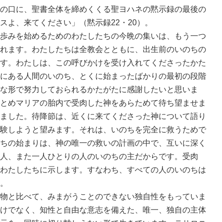
の口に、聖書全体を締めくくる聖ヨハネの黙示録の最後の
スよ、来てください」（黙示録22・20）。
歩みを始めるためのわたしたちの今晩の集いは、もう一つ
れます。わたしたちは全教会とともに、出生前のいのちの
す。わたしは、この呼びかけを受け入れてくださったかた
にある人間のいのち、とくに始まったばかりの最初の段階
な形で努力しておられるかたがたに感謝したいと思いま
とめマリアの胎内で受肉した神をあらためて待ち望ませま
ました。待降節は、近くに来てくださった神について語り
験しようと望みます。それは、いのちを完全に救うためで
ちの始まりは、神の唯一の救いの計画の中で、互いに深く
人、また一人ひとりの人のいのちの主だからです。受肉
わたしたちに示します。すなわち、すべての人のいのちは
。
物と比べて、みまがうことのできない独自性をもっていま
けでなく、知性と自由な意志を備えた、唯一、独自の主体