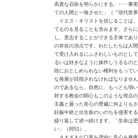
高貴な召命を明らかにする。････
ての人間と一致させた」（『現代世界
イエス・キリストを信じることは、
てものを見ることも含みます。さらに
し、意志することができる主体であり
の存在の頂点です。わたしたちは人間
て受け入れるにふさわしいものとして
るいは好きなように操作しうるものと
段におとしめられない権利をもってい
な発展が目指されなければなりません
のであるなら、自然に、もっとも弱い
対する教会の関心もこのような視点の
主義と曇った良心の脅威に何よりもさ
妊娠中絶と出生前のいのちを侵害する
繰り返して述べ続けます。「生命は受
い」（同51）。
さまざまな口実を理由に良心を麻痺