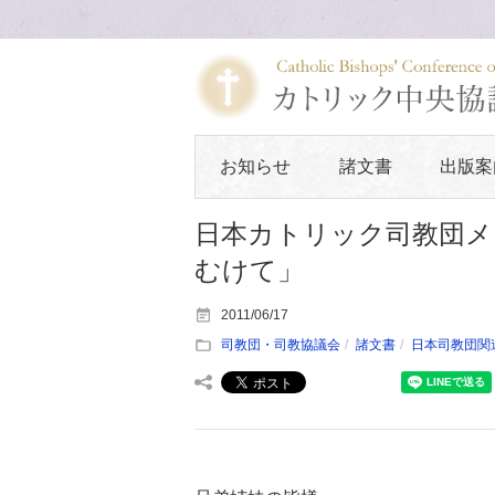
お知らせ
諸文書
出版案
日本カトリック司教団メ
むけて」
2011/06/17
司教団・司教協議会
諸文書
日本司教団関