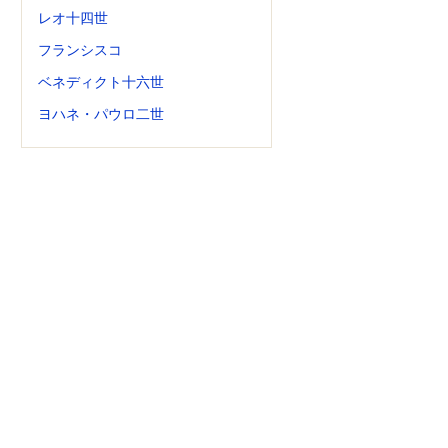
レオ十四世
フランシスコ
ベネディクト十六世
ヨハネ・パウロ二世